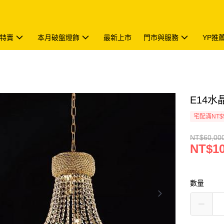
特賣
本月破盤燈飾
最新上市
門市與服務
YP推
E14水晶
宅配滿NT$
NT$60,00
NT$10
數量