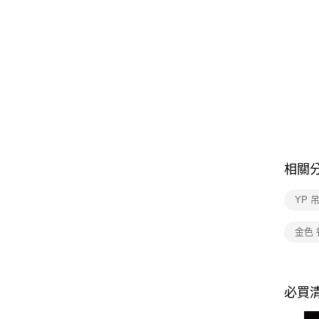
相關
YP 
金色
必買