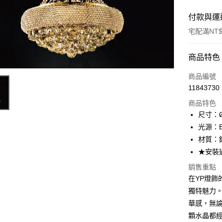
付款與運
宅配滿NT$
付款方式
商品特色
信用卡一
商品編號
11843730
LINE Pay
商品特色
Apple Pay
尺寸：Ø
光源：E1
街口支付
材質：
悠遊付
★安裝
Google Pa
銷售重點
在YP燈飾的
全盈+PAY
獨特魅力
AFTEE先
華感，無
相關說明
顆水晶都