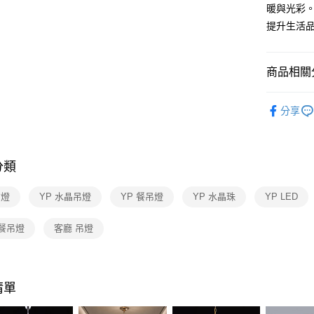
【關於「A
暖與光彩。
ATM付款
AFTEE
提升生活
便利好安
１．簡單
２．便利
運送方式
３．安心
商品相關分
新竹貨運
【「AFT
台灣燈飾
每筆NT$1
１．於結帳
分享
付」結帳
水晶燈飾
２．訂單
３．收到繳
水晶燈飾
／ATM／
分類
※ 請注意
絡購買商品
先享後付
吊燈
YP 水晶吊燈
YP 餐吊燈
YP 水晶珠
YP LED
※ 交易是
是否繳費成
 餐吊燈
客廳 吊燈
付客戶支
【注意事
１．透過由
交易，需
清單
求債權轉
２．關於