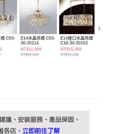
ee.tw/terms/#terms3
年的使用者請事先徵得法定代理人或監護人之同意方可使用
E先享後付」，若未經同意申辦者引起之損失，本公司不負相關責
AFTEE先享後付」時，將依據個別帳號之用戶狀況，依本公司
核予不同之上限額度；若仍有額度不足之情形，本公司將視審查
用戶進行身份認證。
燈 C03-
E14水晶吊燈 C03-
E14進口水晶吊燈
E14水晶吊燈 C03
一人註冊多個帳號或使用他人資訊註冊。若發現惡意使用之情
30-20114
C16-30-20152
30-20081
科技股份有限公司將有權停止該用戶之使用額度並採取法律行
0
NT$11,000
NT$15,350
NT$12,000
0
NT$66,000
NT$92,100
NT$72,000