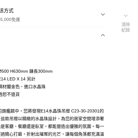
送方式
5,000免運
清除
紀錄
次付款
500 H630mm 鍊長300mm
4 LED X 14 另計
鋼材鍍金色、進口水晶珠
過恕不退貨
y
旗艦館中，您將發現E14水晶珠吊燈 C23-30-20301的
。這款吊燈以精緻的水晶珠設計，為您的居家空間增添奢
享後付
論是客廳、餐廳還是臥室，都能營造出優雅的氛圍。每一
經過精心打磨，折射出璀璨的光芒，讓每個角落都充滿溫