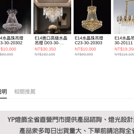
https://aft
３．未成
「AFTE
任。
４．使用「
即時審查
結果請求
14水晶珠吊燈
E14進口高級水晶
E14水晶珠吊燈
E14水晶吊
５．嚴禁
3-30-20302
吊燈 D03-30-
C23-30-20303
30-20111
形，恩沛
20062
$10,000
NT$30,350
NT$10,000
NT$19,35
動。
$60,000
NT$182,100
NT$60,000
NT$116,10
說明
相關推薦