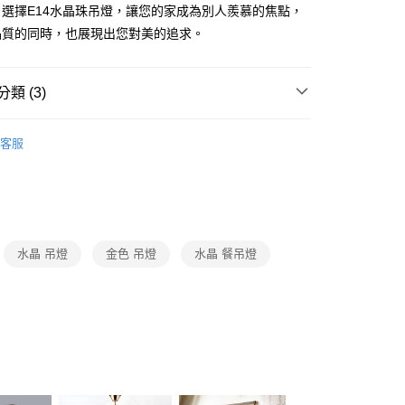
FTEE先享後付」】
選擇E14水晶珠吊燈，讓您的家成為別人羨慕的焦點，
先享後付是「在收到商品之後才付款」的支付方式。 讓您購物簡單
品質的同時，也展現出您對美的追求。
心！
：不需註冊會員、不需綁卡、不需儲值。
：只要手機號碼，簡訊認證，即可結帳。
：先確認商品／服務後，再付款。
類 (3)
宅配
EE先享後付」結帳流程】
品牌旗艦館
台灣之光燈飾
80，滿NT$5,000(含以上)免運費
方式選擇「AFTEE先享後付」後，將跳轉至「AFTEE先享後
客服
頁面，進行簡訊認證並確認金額後，即可完成結帳。
系列
LED水晶吊燈、水晶布罩吊燈
成立數日內，您將收到繳費通知簡訊。
費通知簡訊後14天內，點擊此簡訊中的連結，可透過四大超商
系列
LED水晶餐吊燈、水晶中島餐吊燈、水晶單吊燈
網路銀行／等多元方式進行付款，方視為交易完成。
：結帳手續完成當下不需立刻繳費，但若您需要取消訂單，請聯
的店家。未經商家同意取消之訂單仍視為有效，需透過AFTEE
繳納相關費用。
水晶 吊燈
金色 吊燈
水晶 餐吊燈
否成功請以「AFTEE先享後付 」之結帳頁面顯示為準，若有關於
功／繳費後需取消欲退款等相關疑問，請聯繫「AFTEE先享後
援中心」
https://netprotections.freshdesk.com/support/home
項】
恩沛科技股份有限公司提供之「AFTEE先享後付」服務完成之
依本服務之必要範圍內提供個人資料，並將交易相關給付款項請
讓予恩沛科技股份有限公司。
個人資料處理事宜，請瀏覽以下網址：