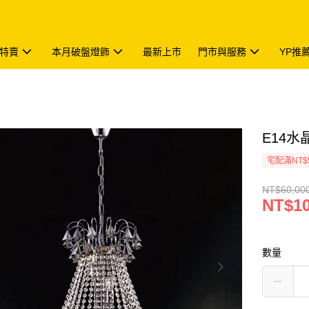
特賣
本月破盤燈飾
最新上市
門市與服務
YP推
E14水晶
宅配滿NT$
NT$60,00
NT$10
數量