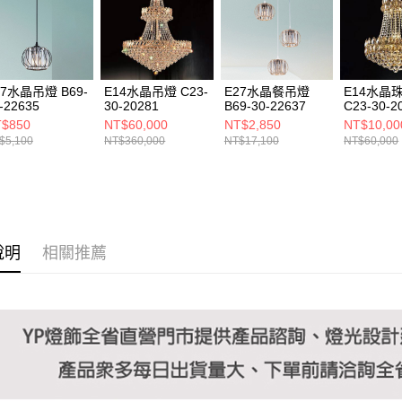
https://aft
３．未成
「AFTE
任。
４．使用「
即時審查
27水晶吊燈 B69-
E14水晶吊燈 C23-
E27水晶餐吊燈
E14水晶
結果請求
-22635
30-20281
B69-30-22637
C23-30-2
５．嚴禁
$850
NT$60,000
NT$2,850
NT$10,00
形，恩沛
$5,100
NT$360,000
NT$17,100
NT$60,000
動。
說明
相關推薦