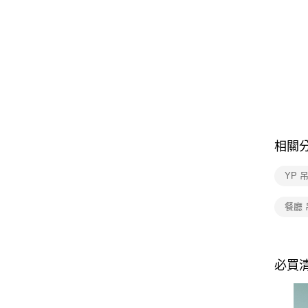
相關
YP 
餐廳 
必買