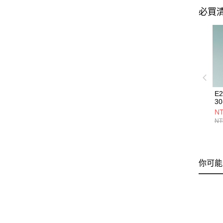
必買
E
30
NT
NT
你可能