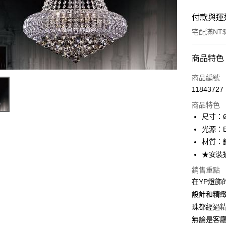
付款與運
宅配滿NT$
付款方式
商品特色
信用卡一
商品編號
11843727
LINE Pay
商品特色
Apple Pay
尺寸：Ø
光源：E1
街口支付
材質：
悠遊付
★安裝
Google Pa
銷售重點
在YP燈飾的
全盈+PAY
設計和精
AFTEE先
珠都經過
相關說明
無論是客