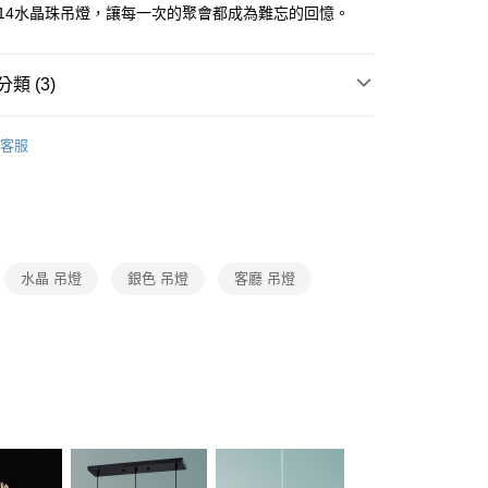
FTEE先享後付」】
14水晶珠吊燈，讓每一次的聚會都成為難忘的回憶。
先享後付是「在收到商品之後才付款」的支付方式。 讓您購物簡單
心！
：不需註冊會員、不需綁卡、不需儲值。
類 (3)
：只要手機號碼，簡訊認證，即可結帳。
：先確認商品／服務後，再付款。
品牌旗艦館
台灣之光燈飾
宅配
EE先享後付」結帳流程】
客服
80，滿NT$5,000(含以上)免運費
系列
LED水晶吊燈、水晶布罩吊燈
方式選擇「AFTEE先享後付」後，將跳轉至「AFTEE先享後
頁面，進行簡訊認證並確認金額後，即可完成結帳。
系列
LED水晶餐吊燈、水晶中島餐吊燈、水晶單吊燈
成立數日內，您將收到繳費通知簡訊。
費通知簡訊後14天內，點擊此簡訊中的連結，可透過四大超商
網路銀行／等多元方式進行付款，方視為交易完成。
：結帳手續完成當下不需立刻繳費，但若您需要取消訂單，請聯
水晶 吊燈
銀色 吊燈
客廳 吊燈
的店家。未經商家同意取消之訂單仍視為有效，需透過AFTEE
繳納相關費用。
否成功請以「AFTEE先享後付 」之結帳頁面顯示為準，若有關於
功／繳費後需取消欲退款等相關疑問，請聯繫「AFTEE先享後
援中心」
https://netprotections.freshdesk.com/support/home
項】
恩沛科技股份有限公司提供之「AFTEE先享後付」服務完成之
依本服務之必要範圍內提供個人資料，並將交易相關給付款項請
讓予恩沛科技股份有限公司。
個人資料處理事宜，請瀏覽以下網址：