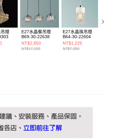
ee.tw/terms/#terms3
年的使用者請事先徵得法定代理人或監護人之同意方可使用
E先享後付」，若未經同意申辦者引起之損失，本公司不負相關責
AFTEE先享後付」時，將依據個別帳號之用戶狀況，依本公司
核予不同之上限額度；若仍有額度不足之情形，本公司將視審查
珠吊燈
E27水晶餐吊燈
E27水晶珠吊燈
E27水晶珠吊燈
用戶進行身份認證。
0303
B69-30-22638
B64-30-22604
B64-30-22601
一人註冊多個帳號或使用他人資訊註冊。若發現惡意使用之情
0
NT$2,850
NT$1,225
NT$3,600
科技股份有限公司將有權停止該用戶之使用額度並採取法律行
NT$17,100
NT$7,350
NT$21,600