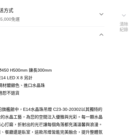
送方式
5,000免運
清除
紀錄
次付款
450 H500mm 鍊長300mm
4 LED X 8 另計
鋼材鍍銀色、進口水晶珠
過恕不退貨
y
旗艦館中，E14水晶珠吊燈 C23-30-20302以其獨特的
緻的水晶工藝，為您的空間注入優雅與光彩。每一顆水晶
享後付
精心打磨，折射出的光芒讓每個角落都充滿溫馨與浪漫。
廳、餐廳還是臥室，這款吊燈皆能完美融合，提升整體氛