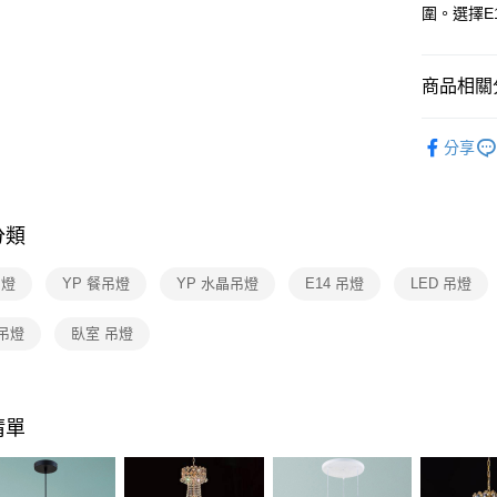
【關於「A
圍。選擇E
ATM付款
AFTEE
便利好安
１．簡單
商品相關分
２．便利
運送方式
３．安心
台灣燈飾
新竹貨運
【「AFT
分享
每筆NT$1
水晶燈飾
１．於結帳
付」結帳
水晶燈飾
２．訂單
３．收到繳
分類
／ATM／
※ 請注意
吊燈
YP 餐吊燈
YP 水晶吊燈
E14 吊燈
LED 吊燈
絡購買商品
先享後付
※ 交易是
吊燈
臥室 吊燈
是否繳費成
付客戶支
【注意事
清單
１．透過由
交易，需
求債權轉
２．關於