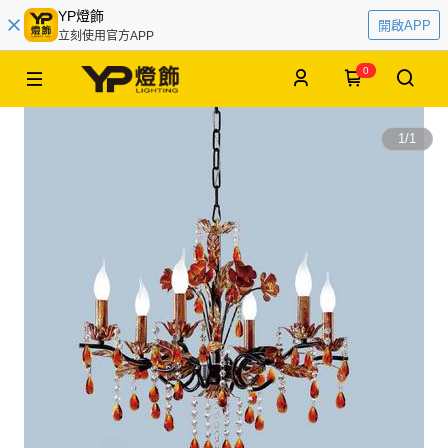
YP燈飾
開啟APP
立刻使用官方APP
0
1
/
1