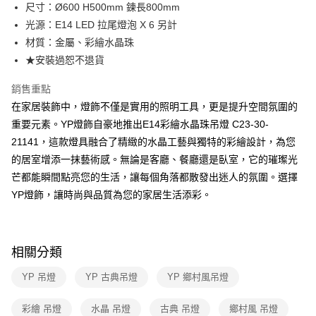
街口支付
尺寸：Ø600 H500mm 鍊長800mm
光源：E14 LED 拉尾燈泡 X 6 另計
悠遊付
材質：金屬、彩繪水晶珠
Google Pay
★安裝過恕不退貨
全盈+PAY
銷售重點
在家居裝飾中，燈飾不僅是實用的照明工具，更是提升空間氛圍的
AFTEE先享後付
重要元素。YP燈飾自豪地推出E14彩繪水晶珠吊燈 C23-30-
相關說明
21141，這款燈具融合了精緻的水晶工藝與獨特的彩繪設計，為您
【關於「AFTEE先享後付」】
ATM付款
AFTEE先享後付是「在收到商品之後才付款」的支付方式。 讓您購物簡單
的居室增添一抹藝術感。無論是客廳、餐廳還是臥室，它的璀璨光
便利好安心！
芒都能瞬間點亮您的生活，讓每個角落都散發出迷人的氛圍。選擇
１．簡單：不需註冊會員、不需綁卡、不需儲值。
運送方式
２．便利：只要手機號碼，簡訊認證，即可結帳。
YP燈飾，讓時尚與品質為您的家居生活添彩。
３．安心：先確認商品／服務後，再付款。
新竹貨運宅配
每筆NT$180，滿NT$5,000(含以上)免運費
【「AFTEE先享後付」結帳流程】
１．於結帳方式選擇「AFTEE先享後付」後，將跳轉至「AFTEE先享後付」
相關分類
結帳頁面，進行簡訊認證並確認金額後，即可完成結帳。
２．訂單成立數日內，您將收到繳費通知簡訊。
YP 吊燈
YP 古典吊燈
YP 鄉村風吊燈
３．收到繳費通知簡訊後14天內，點擊此簡訊中的連結，可透過四大超商／
ATM／網路銀行／等多元方式進行付款，方視為交易完成。
※ 請注意：結帳手續完成當下不需立刻繳費，但若您需要取消訂單，請聯絡
彩繪 吊燈
水晶 吊燈
古典 吊燈
鄉村風 吊燈