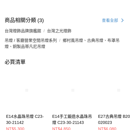
商品相關分類 (3)
查看全部
台灣燈飾品牌旗艦館
台灣之光燈飾
吊燈 / 客廳營業空間吊燈系列
鄉村風吊燈、古典吊燈、布罩吊
燈、銅製品蒂凡尼吊燈
必買清單
E14水晶珠吊燈 C23-
E14手工鍛造水晶珠吊
E27古典吊燈 B20
30-21142
燈 C23-30-21143
020023
NT$5,300
NT$4,850
NT$6,080