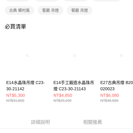
購買商品的店家。未經商家同意取消之訂單仍視為有效，需透過AFTEE先享
後付繳納相關費用。
古典 鄉村風
客廳 吊燈
餐廳 吊燈
※ 交易是否成功請以「AFTEE先享後付 」之結帳頁面顯示為準，若有關於
是否繳費成功／繳費後需取消欲退款等相關疑問，請聯繫「AFTEE先享後付
客戶支援中心」
https://netprotections.freshdesk.com/support/home
必買清單
【注意事項】
１．透過由恩沛科技股份有限公司提供之「AFTEE先享後付」服務完成之交
易，需依本服務之必要範圍內提供個人資料，並將交易相關給付款項請求債
權轉讓予恩沛科技股份有限公司。
２．關於個人資料處理事宜，請瀏覽以下網址：
https://aftee.tw/terms/#terms3
３．未成年的使用者請事先徵得法定代理人或監護人之同意方可使用
「AFTEE先享後付」，若未經同意申辦者引起之損失，本公司不負相關責
任。
４．使用「AFTEE先享後付」時，將依據個別帳號之用戶狀況，依本公司即
E14水晶珠吊燈 C23-
E14手工鍛造水晶珠吊
E27古典吊燈 B20
時審查核予不同之上限額度；若仍有額度不足之情形，本公司將視審查結果
30-21142
燈 C23-30-21143
020023
請求用戶進行身份認證。
NT$5,300
NT$4,850
NT$6,080
５．嚴禁一人註冊多個帳號或使用他人資訊註冊。若發現惡意使用之情形，
NT$31,800
NT$29,100
NT$36,500
恩沛科技股份有限公司將有權停止該用戶之使用額度並採取法律行動。
詳細說明
相關推薦