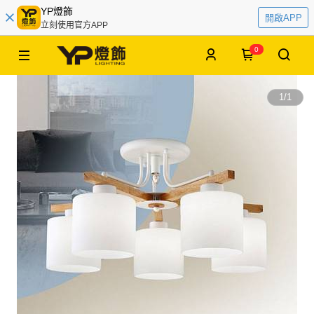
YP燈飾
開啟APP
立刻使用官方APP
0
1
/
1