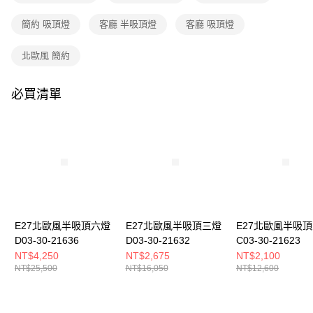
購買商品的店家。未經商家同意取消之訂單仍視為有效，需透過AFTEE先享
後付繳納相關費用。
簡約 吸頂燈
客廳 半吸頂燈
客廳 吸頂燈
※ 交易是否成功請以「AFTEE先享後付 」之結帳頁面顯示為準，若有關於
是否繳費成功／繳費後需取消欲退款等相關疑問，請聯繫「AFTEE先享後付
客戶支援中心」
https://netprotections.freshdesk.com/support/home
北歐風 簡約
【注意事項】
１．透過由恩沛科技股份有限公司提供之「AFTEE先享後付」服務完成之交
必買清單
易，需依本服務之必要範圍內提供個人資料，並將交易相關給付款項請求債
權轉讓予恩沛科技股份有限公司。
２．關於個人資料處理事宜，請瀏覽以下網址：
https://aftee.tw/terms/#terms3
３．未成年的使用者請事先徵得法定代理人或監護人之同意方可使用
「AFTEE先享後付」，若未經同意申辦者引起之損失，本公司不負相關責
任。
４．使用「AFTEE先享後付」時，將依據個別帳號之用戶狀況，依本公司即
時審查核予不同之上限額度；若仍有額度不足之情形，本公司將視審查結果
請求用戶進行身份認證。
E27北歐風半吸頂六燈
E27北歐風半吸頂三燈
E27北歐風半吸
５．嚴禁一人註冊多個帳號或使用他人資訊註冊。若發現惡意使用之情形，
D03-30-21636
D03-30-21632
C03-30-21623
恩沛科技股份有限公司將有權停止該用戶之使用額度並採取法律行動。
NT$4,250
NT$2,675
NT$2,100
NT$25,500
NT$16,050
NT$12,600