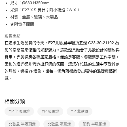
街口支付
尺寸：Ø680 H350mm
光源：E27 X 5 另計；附小夜燈 2W X 1
悠遊付
材質：金屬、玻璃、木製品
Google Pay
★附電子開關
全盈+PAY
銷售重點
在追求生活品質的今天，E27北歐風半吸頂五燈 C23-30-21192 為
AFTEE先享後付
您的空間帶來優雅的光影魅力。這款燈具融合了北歐設計的簡約與
相關說明
實用，完美適應各種居家風格。無論是客廳、餐廳還是工作空間，
【關於「AFTEE先享後付」】
ATM付款
AFTEE先享後付是「在收到商品之後才付款」的支付方式。 讓您購物簡單
柔和的燈光都能營造出舒適的氛圍，讓您在忙碌的生活中享受片刻
便利好安心！
的靜謐。選擇YP燈飾，讓每一個角落都散發出獨特的溫暖與藝術
１．簡單：不需註冊會員、不需綁卡、不需儲值。
運送方式
２．便利：只要手機號碼，簡訊認證，即可結帳。
感。
３．安心：先確認商品／服務後，再付款。
新竹貨運宅配
每筆NT$180，滿NT$5,000(含以上)免運費
【「AFTEE先享後付」結帳流程】
１．於結帳方式選擇「AFTEE先享後付」後，將跳轉至「AFTEE先享後付」
相關分類
結帳頁面，進行簡訊認證並確認金額後，即可完成結帳。
２．訂單成立數日內，您將收到繳費通知簡訊。
YP 半吸頂燈
YP 吸頂燈
YP 北歐風
３．收到繳費通知簡訊後14天內，點擊此簡訊中的連結，可透過四大超商／
ATM／網路銀行／等多元方式進行付款，方視為交易完成。
※ 請注意：結帳手續完成當下不需立刻繳費，但若您需要取消訂單，請聯絡
北歐風 半吸頂燈
北歐風 吸頂燈
簡約 半吸頂燈