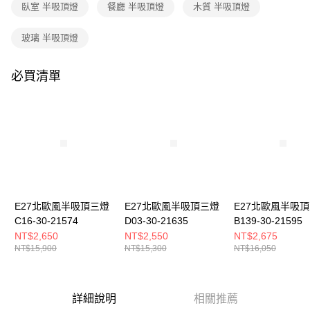
購買商品的店家。未經商家同意取消之訂單仍視為有效，需透過AFTEE先享
臥室 半吸頂燈
餐廳 半吸頂燈
木質 半吸頂燈
後付繳納相關費用。
※ 交易是否成功請以「AFTEE先享後付 」之結帳頁面顯示為準，若有關於
玻璃 半吸頂燈
是否繳費成功／繳費後需取消欲退款等相關疑問，請聯繫「AFTEE先享後付
客戶支援中心」
https://netprotections.freshdesk.com/support/home
必買清單
【注意事項】
１．透過由恩沛科技股份有限公司提供之「AFTEE先享後付」服務完成之交
易，需依本服務之必要範圍內提供個人資料，並將交易相關給付款項請求債
權轉讓予恩沛科技股份有限公司。
２．關於個人資料處理事宜，請瀏覽以下網址：
https://aftee.tw/terms/#terms3
３．未成年的使用者請事先徵得法定代理人或監護人之同意方可使用
「AFTEE先享後付」，若未經同意申辦者引起之損失，本公司不負相關責
任。
４．使用「AFTEE先享後付」時，將依據個別帳號之用戶狀況，依本公司即
時審查核予不同之上限額度；若仍有額度不足之情形，本公司將視審查結果
E27北歐風半吸頂三燈
E27北歐風半吸頂三燈
E27北歐風半吸
請求用戶進行身份認證。
C16-30-21574
D03-30-21635
B139-30-21595
５．嚴禁一人註冊多個帳號或使用他人資訊註冊。若發現惡意使用之情形，
NT$2,650
NT$2,550
NT$2,675
恩沛科技股份有限公司將有權停止該用戶之使用額度並採取法律行動。
NT$15,900
NT$15,300
NT$16,050
詳細說明
相關推薦