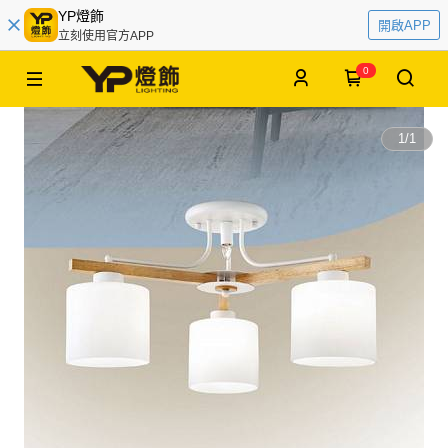
YP燈飾
開啟APP
立刻使用官方APP
0
1
/
1