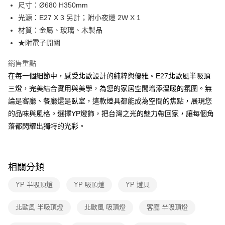
街口支付
尺寸：Ø680 H350mm
光源：E27 X 3 另計；附小夜燈 2W X 1
悠遊付
材質：金屬、玻璃、木製品
Google Pay
★附電子開關
全盈+PAY
銷售重點
在每一個細節中，感受北歐設計的純粹與優雅。E27北歐風半吸頂
AFTEE先享後付
三燈，完美結合實用與美學，為您的家居空間增添溫暖的氛圍。無
相關說明
論是客廳、餐廳還是臥室，這款燈具都能成為空間的焦點，展現您
【關於「AFTEE先享後付」】
ATM付款
AFTEE先享後付是「在收到商品之後才付款」的支付方式。 讓您購物簡單
的品味與風格。選擇YP燈飾，把台灣之光的魅力帶回家，讓每個角
便利好安心！
落都閃耀出獨特的光彩。
１．簡單：不需註冊會員、不需綁卡、不需儲值。
運送方式
２．便利：只要手機號碼，簡訊認證，即可結帳。
３．安心：先確認商品／服務後，再付款。
新竹貨運宅配
每筆NT$180，滿NT$5,000(含以上)免運費
【「AFTEE先享後付」結帳流程】
相關分類
１．於結帳方式選擇「AFTEE先享後付」後，將跳轉至「AFTEE先享後付」
結帳頁面，進行簡訊認證並確認金額後，即可完成結帳。
YP 半吸頂燈
YP 吸頂燈
YP 燈具
２．訂單成立數日內，您將收到繳費通知簡訊。
３．收到繳費通知簡訊後14天內，點擊此簡訊中的連結，可透過四大超商／
北歐風 半吸頂燈
北歐風 吸頂燈
客廳 半吸頂燈
ATM／網路銀行／等多元方式進行付款，方視為交易完成。
※ 請注意：結帳手續完成當下不需立刻繳費，但若您需要取消訂單，請聯絡