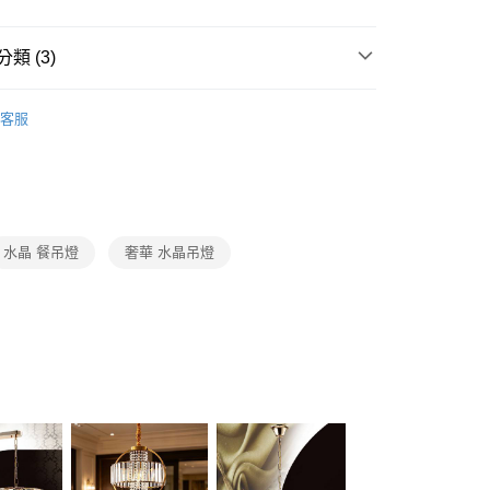
FTEE先享後付」】
先享後付是「在收到商品之後才付款」的支付方式。 讓您購物簡單
心！
類 (3)
：不需註冊會員、不需綁卡、不需儲值。
：只要手機號碼，簡訊認證，即可結帳。
品牌旗艦館
台灣之光燈飾
：先確認商品／服務後，再付款。
客服
宅配
系列
LED水晶吊燈、水晶布罩吊燈
EE先享後付」結帳流程】
80，滿NT$5,000(含以上)免運費
方式選擇「AFTEE先享後付」後，將跳轉至「AFTEE先享後
系列
LED水晶餐吊燈、水晶中島餐吊燈、水晶單吊燈
頁面，進行簡訊認證並確認金額後，即可完成結帳。
成立數日內，您將收到繳費通知簡訊。
費通知簡訊後14天內，點擊此簡訊中的連結，可透過四大超商
網路銀行／等多元方式進行付款，方視為交易完成。
水晶 餐吊燈
奢華 水晶吊燈
：結帳手續完成當下不需立刻繳費，但若您需要取消訂單，請聯
的店家。未經商家同意取消之訂單仍視為有效，需透過AFTEE
繳納相關費用。
否成功請以「AFTEE先享後付 」之結帳頁面顯示為準，若有關於
功／繳費後需取消欲退款等相關疑問，請聯繫「AFTEE先享後
援中心」
https://netprotections.freshdesk.com/support/home
項】
恩沛科技股份有限公司提供之「AFTEE先享後付」服務完成之
依本服務之必要範圍內提供個人資料，並將交易相關給付款項請
讓予恩沛科技股份有限公司。
個人資料處理事宜，請瀏覽以下網址：