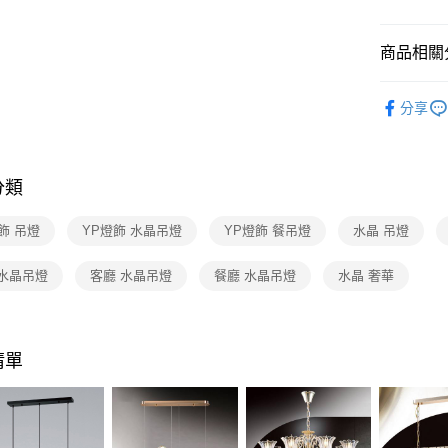
【關於「A
ATM付款
AFTEE
便利好安
商品相關分
１．簡單
２．便利
運送方式
台灣燈飾
３．安心
分享
新竹貨運
水晶燈飾
【「AFT
每筆NT$1
１．於結帳
水晶燈飾
付」結帳
分類
２．訂單
３．收到繳
／ATM／
飾 吊燈
YP燈飾 水晶吊燈
YP燈飾 餐吊燈
水晶 吊燈
※ 請注意
絡購買商品
 水晶吊燈
客廳 水晶吊燈
餐廳 水晶吊燈
水晶 奢華
先享後付
※ 交易是
是否繳費成
付客戶支
清單
【注意事
１．透過由
交易，需
求債權轉
２．關於