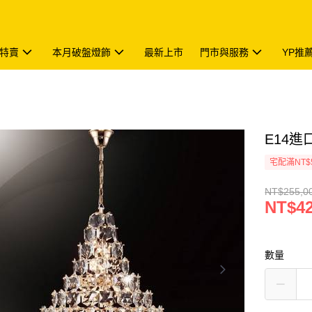
特賣
本月破盤燈飾
最新上市
門市與服務
YP推
E14進口
宅配滿NT$
NT$255,0
NT$42
數量