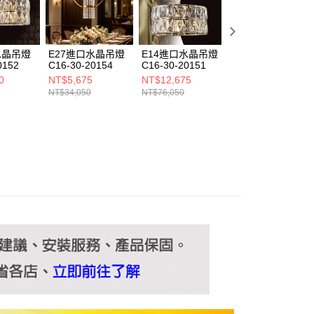
ee.tw/terms/#terms3
年的使用者請事先徵得法定代理人或監護人之同意方可使用
E先享後付」，若未經同意申辦者引起之損失，本公司不負相關責
水晶吊燈
E27進口水晶吊燈
E14進口水晶吊燈
E27進口水晶吊燈
AFTEE先享後付」時，將依據個別帳號之用戶狀況，依本公司
0152
C16-30-20154
C16-30-20151
C16-30-20153
核予不同之上限額度；若仍有額度不足之情形，本公司將視審查
0
NT$5,675
NT$12,675
NT$4,675
用戶進行身份認證。
NT$34,050
NT$76,050
NT$28,050
一人註冊多個帳號或使用他人資訊註冊。若發現惡意使用之情
科技股份有限公司將有權停止該用戶之使用額度並採取法律行