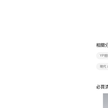
相關
YP燈
現代
必買