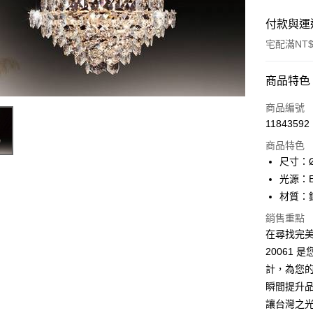
付款與運
宅配滿NT$
付款方式
商品特色
信用卡一
商品編號
11843592
LINE Pay
商品特色
Apple Pay
尺寸：Ø
光源：E1
街口支付
材質：
悠遊付
銷售重點
在尋找完美
Google Pa
20061
全盈+PAY
計，為您
AFTEE先
瞬間提升
相關說明
讓台灣之