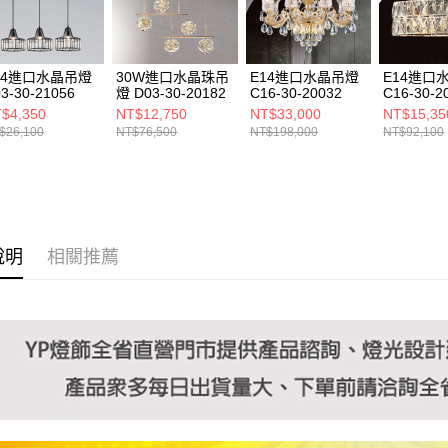
https://aft
３．未成
「AFTE
任。
14進口水晶吊燈
30W進口水晶珠吊
E14進口水晶吊燈
E14進口
４．使用「
3-30-21056
燈 D03-30-20182
C16-30-20032
C16-30-2
即時審查
$4,350
NT$12,750
NT$33,000
NT$15,35
結果請求
$26,100
NT$76,500
NT$198,000
NT$92,100
５．嚴禁
形，恩沛
動。
說明
相關推薦