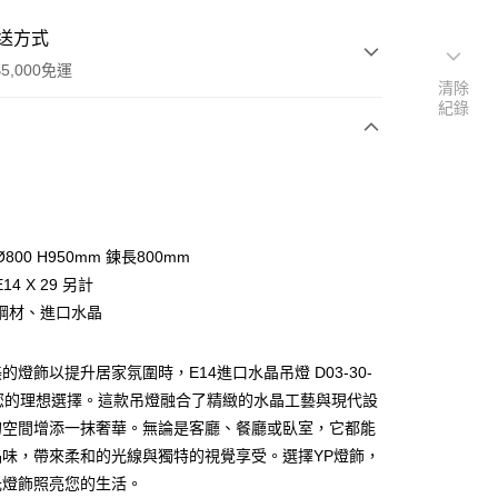
送方式
5,000免運
清除
紀錄
次付款
800 H950mm 鍊長800mm
4 X 29 另計
鋼材、進口水晶
的燈飾以提升居家氛圍時，E14進口水晶吊燈 D03-30-
y
 是您的理想選擇。這款吊燈融合了精緻的水晶工藝與現代設
的空間增添一抹奢華。無論是客廳、餐廳或臥室，它都能
享後付
品味，帶來柔和的光線與獨特的視覺享受。選擇YP燈飾，
光燈飾照亮您的生活。