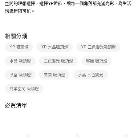
空間的理想選擇。選擇YP燈飾，讓每一個角落都充滿光彩，為生活
２．訂單成立數日內，您將收到繳費通知簡訊。
３．收到繳費通知簡訊後14天內，點擊此簡訊中的連結，可透過四大超商／
增添無限可能。
ATM／網路銀行／等多元方式進行付款，方視為交易完成。
※ 請注意：結帳手續完成當下不需立刻繳費，但若您需要取消訂單，請聯絡
購買商品的店家。未經商家同意取消之訂單仍視為有效，需透過AFTEE先享
後付繳納相關費用。
相關分類
※ 交易是否成功請以「AFTEE先享後付 」之結帳頁面顯示為準，若有關於
是否繳費成功／繳費後需取消欲退款等相關疑問，請聯繫「AFTEE先享後付
YP 吸頂燈
YP 水晶吸頂燈
YP 三色變光吸頂燈
客戶支援中心」
https://netprotections.freshdesk.com/support/home
【注意事項】
水晶 吸頂燈
三色變光 吸頂燈
客廳 吸頂燈
１．透過由恩沛科技股份有限公司提供之「AFTEE先享後付」服務完成之交
易，需依本服務之必要範圍內提供個人資料，並將交易相關給付款項請求債
臥室 吸頂燈
玄關 吸頂燈
水晶 三色變光
權轉讓予恩沛科技股份有限公司。
２．關於個人資料處理事宜，請瀏覽以下網址：
https://aftee.tw/terms/#terms3
商業空間 吸頂燈
３．未成年的使用者請事先徵得法定代理人或監護人之同意方可使用
「AFTEE先享後付」，若未經同意申辦者引起之損失，本公司不負相關責
任。
必買清單
４．使用「AFTEE先享後付」時，將依據個別帳號之用戶狀況，依本公司即
時審查核予不同之上限額度；若仍有額度不足之情形，本公司將視審查結果
請求用戶進行身份認證。
５．嚴禁一人註冊多個帳號或使用他人資訊註冊。若發現惡意使用之情形，
恩沛科技股份有限公司將有權停止該用戶之使用額度並採取法律行動。