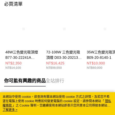
必買清單
48W三色變光吸頂燈
72-108W 三色變光吸
35W三色變光吸
B77-30-22241A
頂燈 D03-30-20213
B09-20-8140-1
22241B
20214
NT$2,350
NT$16,425
NT$10,000
NT$14,100
NT$98,550
NT$60,000
你可能有興趣的商品
全站排行
本網站中使用 cookie，欲查詢有關本網站使用 cookie 方式之詳情，及若您不希
熱門標籤
望在電腦上使用 cookie 時應如何變更電腦的 cookie 設定，請參閱本網站「
隱私
權條款
」之 Cookie 聲明。您繼續使用本網站即表示您同意本公司得按本網站使
用條款之 Cookie 聲明使用 cookie。
了解更多 >