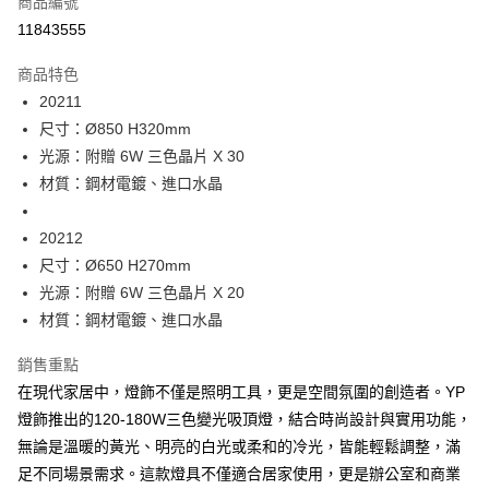
商品編號
LINE Pay
11843555
Apple Pay
商品特色
街口支付
20211
尺寸：Ø850 H320mm
悠遊付
光源：附贈 6W 三色晶片 X 30
Google Pay
材質：鋼材電鍍、進口水晶
全盈+PAY
20212
AFTEE先享後付
尺寸：Ø650 H270mm
相關說明
光源：附贈 6W 三色晶片 X 20
【關於「AFTEE先享後付」】
材質：鋼材電鍍、進口水晶
ATM付款
AFTEE先享後付是「在收到商品之後才付款」的支付方式。 讓您購物簡單
便利好安心！
銷售重點
１．簡單：不需註冊會員、不需綁卡、不需儲值。
運送方式
２．便利：只要手機號碼，簡訊認證，即可結帳。
在現代家居中，燈飾不僅是照明工具，更是空間氛圍的創造者。YP
３．安心：先確認商品／服務後，再付款。
新竹貨運宅配
燈飾推出的120-180W三色變光吸頂燈，結合時尚設計與實用功能，
每筆NT$180，滿NT$5,000(含以上)免運費
無論是溫暖的黃光、明亮的白光或柔和的冷光，皆能輕鬆調整，滿
【「AFTEE先享後付」結帳流程】
１．於結帳方式選擇「AFTEE先享後付」後，將跳轉至「AFTEE先享後付」
足不同場景需求。這款燈具不僅適合居家使用，更是辦公室和商業
結帳頁面，進行簡訊認證並確認金額後，即可完成結帳。