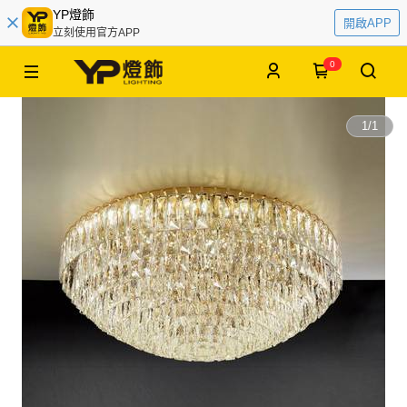
YP燈飾
開啟APP
立刻使用官方APP
0
1
/
1