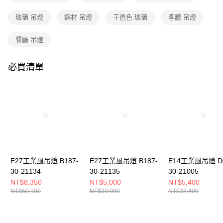
購買商品的店家。未經商家同意取消之訂單仍視為有效，需透過AFTEE先享
後付繳納相關費用。
玻璃 吊燈
鋼材 吊燈
干邑色 玻璃
客廳 吊燈
※ 交易是否成功請以「AFTEE先享後付 」之結帳頁面顯示為準，若有關於
是否繳費成功／繳費後需取消欲退款等相關疑問，請聯繫「AFTEE先享後付
客戶支援中心」
https://netprotections.freshdesk.com/support/home
餐廳 吊燈
【注意事項】
１．透過由恩沛科技股份有限公司提供之「AFTEE先享後付」服務完成之交
必買清單
易，需依本服務之必要範圍內提供個人資料，並將交易相關給付款項請求債
權轉讓予恩沛科技股份有限公司。
２．關於個人資料處理事宜，請瀏覽以下網址：
https://aftee.tw/terms/#terms3
３．未成年的使用者請事先徵得法定代理人或監護人之同意方可使用
「AFTEE先享後付」，若未經同意申辦者引起之損失，本公司不負相關責
任。
４．使用「AFTEE先享後付」時，將依據個別帳號之用戶狀況，依本公司即
時審查核予不同之上限額度；若仍有額度不足之情形，本公司將視審查結果
請求用戶進行身份認證。
E27工業風吊燈 B187-
E27工業風吊燈 B187-
E14工業風吊燈 D0
５．嚴禁一人註冊多個帳號或使用他人資訊註冊。若發現惡意使用之情形，
30-21134
30-21135
30-21005
恩沛科技股份有限公司將有權停止該用戶之使用額度並採取法律行動。
NT$8,350
NT$5,000
NT$5,400
NT$50,100
NT$30,000
NT$32,400