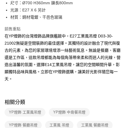
街口支付
尺寸：Ø700 H360mm 鍊長800mm
光源：E27 X 6 另計
悠遊付
材質：鋼材電鍍、干邑色玻璃
Google Pay
銷售重點
全盈+PAY
在YP燈飾的台灣燈飾品牌旗艦館中，E27工業風吊燈 D03-30-
21002無疑是空間裝飾的最佳選擇。其獨特的設計融合了現代與復
AFTEE先享後付
古的元素，為您的家居環境增添一絲藝術氣息。無論是餐廳、客廳
相關說明
還是工作區，這款吊燈都能為每個角落帶來柔和而迷人的光線，營
【關於「AFTEE先享後付」】
ATM付款
AFTEE先享後付是「在收到商品之後才付款」的支付方式。 讓您購物簡單
造出溫馨的氛圍。選擇E14工業風吊燈，讓您的空間瞬間升華，彰
便利好安心！
顯獨特品味與風格。立即在YP燈飾選購，讓美好光影伴隨您每一
１．簡單：不需註冊會員、不需綁卡、不需儲值。
運送方式
２．便利：只要手機號碼，簡訊認證，即可結帳。
天。
３．安心：先確認商品／服務後，再付款。
新竹貨運宅配
每筆NT$180，滿NT$5,000(含以上)免運費
【「AFTEE先享後付」結帳流程】
１．於結帳方式選擇「AFTEE先享後付」後，將跳轉至「AFTEE先享後付」
相關分類
結帳頁面，進行簡訊認證並確認金額後，即可完成結帳。
２．訂單成立數日內，您將收到繳費通知簡訊。
YP燈飾 工業風吊燈
YP燈飾 中島餐吊燈
３．收到繳費通知簡訊後14天內，點擊此簡訊中的連結，可透過四大超商／
ATM／網路銀行／等多元方式進行付款，方視為交易完成。
※ 請注意：結帳手續完成當下不需立刻繳費，但若您需要取消訂單，請聯絡
YP燈飾 餐廳吊燈
工業風 吊燈
工業風 餐廳吊燈