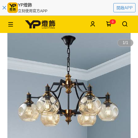
YP燈飾
開啟APP
立刻使用官方APP
0
1
/
1