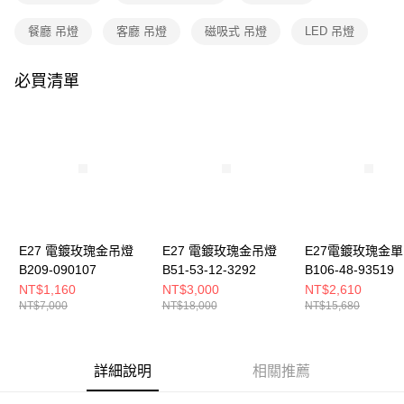
購買商品的店家。未經商家同意取消之訂單仍視為有效，需透過AFTEE先享
後付繳納相關費用。
餐廳 吊燈
客廳 吊燈
磁吸式 吊燈
LED 吊燈
※ 交易是否成功請以「AFTEE先享後付 」之結帳頁面顯示為準，若有關於
是否繳費成功／繳費後需取消欲退款等相關疑問，請聯繫「AFTEE先享後付
客戶支援中心」
https://netprotections.freshdesk.com/support/home
必買清單
【注意事項】
１．透過由恩沛科技股份有限公司提供之「AFTEE先享後付」服務完成之交
易，需依本服務之必要範圍內提供個人資料，並將交易相關給付款項請求債
權轉讓予恩沛科技股份有限公司。
２．關於個人資料處理事宜，請瀏覽以下網址：
https://aftee.tw/terms/#terms3
３．未成年的使用者請事先徵得法定代理人或監護人之同意方可使用
「AFTEE先享後付」，若未經同意申辦者引起之損失，本公司不負相關責
任。
４．使用「AFTEE先享後付」時，將依據個別帳號之用戶狀況，依本公司即
E27 電鍍玫瑰金吊燈
E27 電鍍玫瑰金吊燈
E27電鍍玫瑰金
時審查核予不同之上限額度；若仍有額度不足之情形，本公司將視審查結果
B209-090107
B51-53-12-3292
B106-48-93519
請求用戶進行身份認證。
NT$1,160
NT$3,000
NT$2,610
５．嚴禁一人註冊多個帳號或使用他人資訊註冊。若發現惡意使用之情形，
NT$7,000
NT$18,000
NT$15,680
恩沛科技股份有限公司將有權停止該用戶之使用額度並採取法律行動。
詳細說明
相關推薦