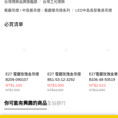
台灣燈飾品牌旗艦館
台灣之光燈飾
餐廳吊燈 / 中島餐吊燈、餐廳單吊燈系列
LED中島長型餐桌吊燈
必買清單
E27 電鍍玫瑰金吊燈
E27 電鍍玫瑰金吊燈
E27電鍍玫瑰金
B209-090107
B51-53-12-3292
B106-48-93519
NT$1,160
NT$3,000
NT$2,610
NT$7,000
NT$18,000
NT$15,680
你可能有興趣的商品
全站排行