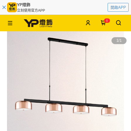
YP燈飾
開啟APP
立刻使用官方APP
0
1
/
1