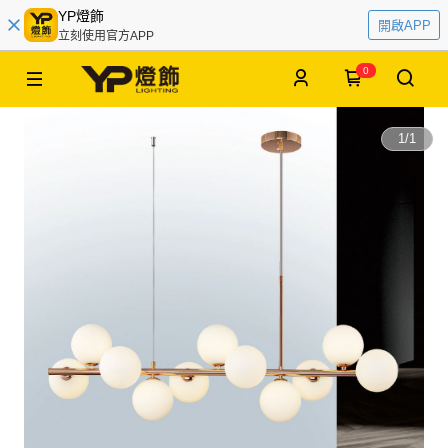
YP燈飾
開啟APP
立刻使用官方APP
0
1
/
1