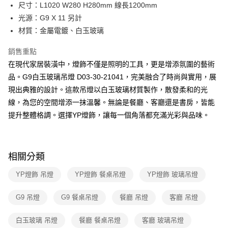
街口支付
尺寸：L1020 W280 H280mm 線長1200mm
光源：G9 X 11 另計
悠遊付
材質：金屬電鍍、白玉玻璃
Google Pay
銷售重點
全盈+PAY
在現代家居裝潢中，燈飾不僅是照明的工具，更是增添氛圍的藝術
品。G9白玉玻璃吊燈 D03-30-21041，完美融合了時尚與實用，展
AFTEE先享後付
現出典雅的設計。這款吊燈以白玉玻璃材質製作，散發柔和的光
相關說明
線，為您的空間增添一抹溫馨。無論是餐廳、客廳還是書房，皆能
【關於「AFTEE先享後付」】
ATM付款
AFTEE先享後付是「在收到商品之後才付款」的支付方式。 讓您購物簡單
提升整體格調。選擇YP燈飾，讓每一個角落都充滿光彩與品味。
便利好安心！
１．簡單：不需註冊會員、不需綁卡、不需儲值。
運送方式
２．便利：只要手機號碼，簡訊認證，即可結帳。
３．安心：先確認商品／服務後，再付款。
新竹貨運宅配
相關分類
每筆NT$180，滿NT$5,000(含以上)免運費
【「AFTEE先享後付」結帳流程】
YP燈飾 吊燈
YP燈飾 餐桌吊燈
YP燈飾 玻璃吊燈
１．於結帳方式選擇「AFTEE先享後付」後，將跳轉至「AFTEE先享後付」
結帳頁面，進行簡訊認證並確認金額後，即可完成結帳。
２．訂單成立數日內，您將收到繳費通知簡訊。
G9 吊燈
G9 餐桌吊燈
餐廳 吊燈
客廳 吊燈
３．收到繳費通知簡訊後14天內，點擊此簡訊中的連結，可透過四大超商／
ATM／網路銀行／等多元方式進行付款，方視為交易完成。
白玉玻璃 吊燈
餐廳 餐桌吊燈
客廳 玻璃吊燈
※ 請注意：結帳手續完成當下不需立刻繳費，但若您需要取消訂單，請聯絡