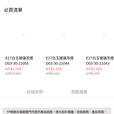
購買商品的店家。未經商家同意取消之訂單仍視為有效，需透過AFTEE先享
後付繳納相關費用。
必買清單
※ 交易是否成功請以「AFTEE先享後付 」之結帳頁面顯示為準，若有關於
是否繳費成功／繳費後需取消欲退款等相關疑問，請聯繫「AFTEE先享後付
客戶支援中心」
https://netprotections.freshdesk.com/support/home
【注意事項】
１．透過由恩沛科技股份有限公司提供之「AFTEE先享後付」服務完成之交
易，需依本服務之必要範圍內提供個人資料，並將交易相關給付款項請求債
權轉讓予恩沛科技股份有限公司。
２．關於個人資料處理事宜，請瀏覽以下網址：
https://aftee.tw/terms/#terms3
３．未成年的使用者請事先徵得法定代理人或監護人之同意方可使用
E27白玉玻璃吊燈
E27白玉玻璃吊燈
E27白玉玻璃吊燈
「AFTEE先享後付」，若未經同意申辦者引起之損失，本公司不負相關責
D03-30-21055
D03-30-21044
D03-30-21043
任。
NT$3,750
NT$1,525
NT$1,525
４．使用「AFTEE先享後付」時，將依據個別帳號之用戶狀況，依本公司即
NT$22,500
NT$9,150
NT$9,150
時審查核予不同之上限額度；若仍有額度不足之情形，本公司將視審查結果
請求用戶進行身份認證。
５．嚴禁一人註冊多個帳號或使用他人資訊註冊。若發現惡意使用之情形，
恩沛科技股份有限公司將有權停止該用戶之使用額度並採取法律行動。
詳細說明
相關推薦