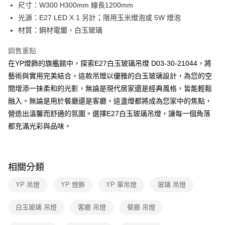
街口支付
尺寸：W300 H300mm 線長1200mm
光源：E27 LED X 1 另計；限用玉米燈泡或 5W 燈泡
悠遊付
材質：鋼材電鍍、白玉玻璃
Google Pay
銷售重點
全盈+PAY
在YP燈飾的旗艦館中，探索E27白玉玻璃吊燈 D03-30-21044，將
藝術與實用完美結合。這款吊燈以優雅的白玉玻璃設計，為您的空
AFTEE先享後付
間增添一抹柔和的光影，無論是現代居家還是經典風格，皆能輕鬆
相關說明
融入。無論是用於餐廳還是客廳，這盞燈都將成為您家中的焦點，
【關於「AFTEE先享後付」】
ATM付款
AFTEE先享後付是「在收到商品之後才付款」的支付方式。 讓您購物簡單
營造出溫馨而舒適的氛圍。選擇E27白玉玻璃吊燈，讓每一個角落
便利好安心！
都充滿光彩與品味。
１．簡單：不需註冊會員、不需綁卡、不需儲值。
運送方式
２．便利：只要手機號碼，簡訊認證，即可結帳。
３．安心：先確認商品／服務後，再付款。
新竹貨運宅配
每筆NT$180，滿NT$5,000(含以上)免運費
【「AFTEE先享後付」結帳流程】
相關分類
１．於結帳方式選擇「AFTEE先享後付」後，將跳轉至「AFTEE先享後付」
結帳頁面，進行簡訊認證並確認金額後，即可完成結帳。
YP 吊燈
YP 燈飾
YP 單吊燈
玻璃 吊燈
２．訂單成立數日內，您將收到繳費通知簡訊。
３．收到繳費通知簡訊後14天內，點擊此簡訊中的連結，可透過四大超商／
白玉玻璃 吊燈
客廳 吊燈
餐廳 吊燈
ATM／網路銀行／等多元方式進行付款，方視為交易完成。
※ 請注意：結帳手續完成當下不需立刻繳費，但若您需要取消訂單，請聯絡