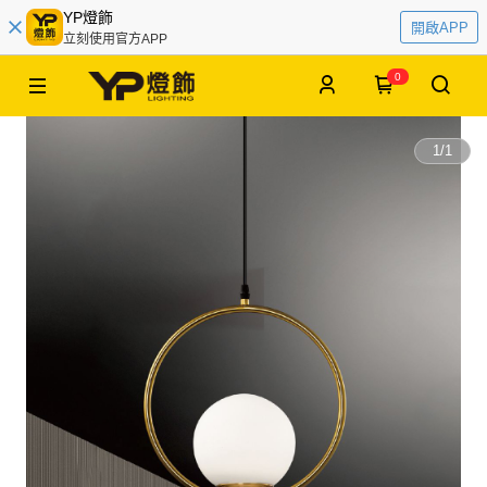
YP燈飾
開啟APP
立刻使用官方APP
0
1
/
1