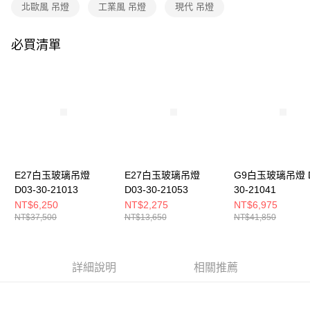
購買商品的店家。未經商家同意取消之訂單仍視為有效，需透過AFTEE先享
北歐風 吊燈
工業風 吊燈
現代 吊燈
後付繳納相關費用。
※ 交易是否成功請以「AFTEE先享後付 」之結帳頁面顯示為準，若有關於
是否繳費成功／繳費後需取消欲退款等相關疑問，請聯繫「AFTEE先享後付
必買清單
客戶支援中心」
https://netprotections.freshdesk.com/support/home
【注意事項】
１．透過由恩沛科技股份有限公司提供之「AFTEE先享後付」服務完成之交
易，需依本服務之必要範圍內提供個人資料，並將交易相關給付款項請求債
權轉讓予恩沛科技股份有限公司。
２．關於個人資料處理事宜，請瀏覽以下網址：
https://aftee.tw/terms/#terms3
３．未成年的使用者請事先徵得法定代理人或監護人之同意方可使用
「AFTEE先享後付」，若未經同意申辦者引起之損失，本公司不負相關責
E27白玉玻璃吊燈
E27白玉玻璃吊燈
G9白玉玻璃吊燈 D
任。
D03-30-21013
D03-30-21053
30-21041
４．使用「AFTEE先享後付」時，將依據個別帳號之用戶狀況，依本公司即
時審查核予不同之上限額度；若仍有額度不足之情形，本公司將視審查結果
NT$6,250
NT$2,275
NT$6,975
請求用戶進行身份認證。
NT$37,500
NT$13,650
NT$41,850
５．嚴禁一人註冊多個帳號或使用他人資訊註冊。若發現惡意使用之情形，
恩沛科技股份有限公司將有權停止該用戶之使用額度並採取法律行動。
詳細說明
相關推薦