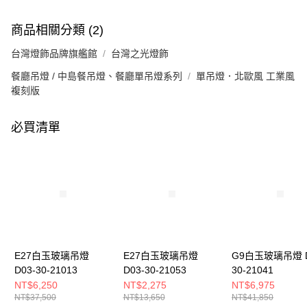
商品相關分類 (2)
台灣燈飾品牌旗艦館
台灣之光燈飾
餐廳吊燈 / 中島餐吊燈、餐廳單吊燈系列
單吊燈．北歐風 工業風
複刻版
必買清單
E27白玉玻璃吊燈
E27白玉玻璃吊燈
G9白玉玻璃吊燈 D
D03-30-21013
D03-30-21053
30-21041
NT$6,250
NT$2,275
NT$6,975
NT$37,500
NT$13,650
NT$41,850