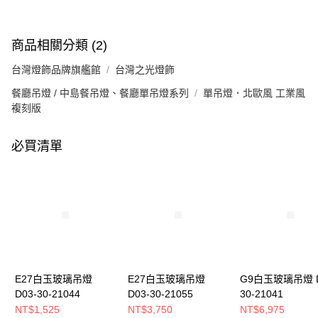
商品相關分類 (2)
台灣燈飾品牌旗艦館
台灣之光燈飾
餐廳吊燈 / 中島餐吊燈、餐廳單吊燈系列
單吊燈．北歐風 工業風
複刻版
必買清單
E27白玉玻璃吊燈
E27白玉玻璃吊燈
G9白玉玻璃吊燈 D
D03-30-21044
D03-30-21055
30-21041
NT$1,525
NT$3,750
NT$6,975