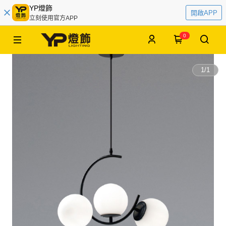
YP燈飾
開啟APP
立刻使用官方APP
0
1
/
1