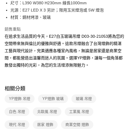
街口支付
尺寸：L390 W380 H230mm 線長1000mm
光源：E27 LED X 3 另計；限用玉米燈泡或 5W 燈泡
悠遊付
材質：鋼材烤漆、玻璃
Google Pay
銷售重點
全盈+PAY
在追求生活品質的今天，E27白玉玻璃吊燈 D03-30-21053將為您的
空間帶來無與倫比的優雅與舒適。這款吊燈融合了台灣燈飾的精湛
AFTEE先享後付
工藝與現代設計，完美適應各種室內風格，無論是居家還是商業空
相關說明
間，都能營造出溫馨而迷人的氛圍。選擇YP燈飾，讓每一個角落都
【關於「AFTEE先享後付」】
ATM付款
AFTEE先享後付是「在收到商品之後才付款」的支付方式。 讓您購物簡單
散發出獨特的光彩，為您的生活增添無限魅力。
便利好安心！
１．簡單：不需註冊會員、不需綁卡、不需儲值。
運送方式
２．便利：只要手機號碼，簡訊認證，即可結帳。
３．安心：先確認商品／服務後，再付款。
新竹貨運宅配
相關分類
每筆NT$180，滿NT$5,000(含以上)免運費
【「AFTEE先享後付」結帳流程】
YP燈飾 吊燈
YP燈飾 玻璃
玻璃 吊燈
１．於結帳方式選擇「AFTEE先享後付」後，將跳轉至「AFTEE先享後付」
結帳頁面，進行簡訊認證並確認金額後，即可完成結帳。
２．訂單成立數日內，您將收到繳費通知簡訊。
白色 吊燈
北歐風 吊燈
工業風 吊燈
３．收到繳費通知簡訊後14天內，點擊此簡訊中的連結，可透過四大超商／
ATM／網路銀行／等多元方式進行付款，方視為交易完成。
現代 吊燈
居家 燈飾
商業空間 燈飾
※ 請注意：結帳手續完成當下不需立刻繳費，但若您需要取消訂單，請聯絡