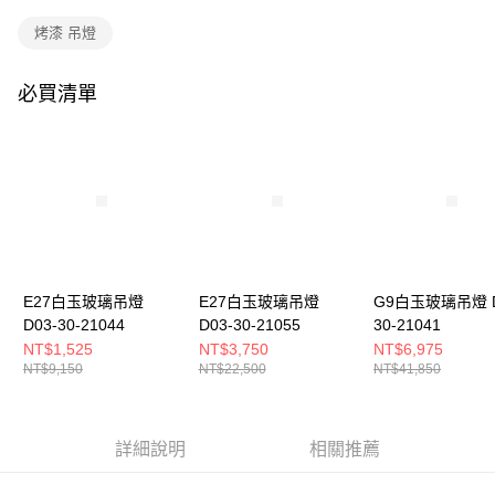
購買商品的店家。未經商家同意取消之訂單仍視為有效，需透過AFTEE先享
後付繳納相關費用。
烤漆 吊燈
※ 交易是否成功請以「AFTEE先享後付 」之結帳頁面顯示為準，若有關於
是否繳費成功／繳費後需取消欲退款等相關疑問，請聯繫「AFTEE先享後付
客戶支援中心」
https://netprotections.freshdesk.com/support/home
必買清單
【注意事項】
１．透過由恩沛科技股份有限公司提供之「AFTEE先享後付」服務完成之交
易，需依本服務之必要範圍內提供個人資料，並將交易相關給付款項請求債
權轉讓予恩沛科技股份有限公司。
２．關於個人資料處理事宜，請瀏覽以下網址：
https://aftee.tw/terms/#terms3
３．未成年的使用者請事先徵得法定代理人或監護人之同意方可使用
「AFTEE先享後付」，若未經同意申辦者引起之損失，本公司不負相關責
任。
E27白玉玻璃吊燈
E27白玉玻璃吊燈
G9白玉玻璃吊燈 D
４．使用「AFTEE先享後付」時，將依據個別帳號之用戶狀況，依本公司即
時審查核予不同之上限額度；若仍有額度不足之情形，本公司將視審查結果
D03-30-21044
D03-30-21055
30-21041
請求用戶進行身份認證。
NT$1,525
NT$3,750
NT$6,975
５．嚴禁一人註冊多個帳號或使用他人資訊註冊。若發現惡意使用之情形，
NT$9,150
NT$22,500
NT$41,850
恩沛科技股份有限公司將有權停止該用戶之使用額度並採取法律行動。
詳細說明
相關推薦