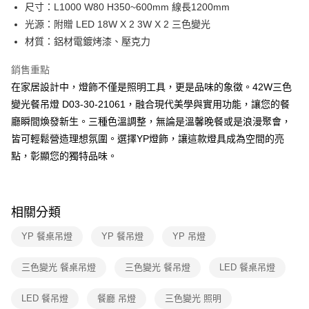
街口支付
尺寸：L1000 W80 H350~600mm 線長1200mm
光源：附贈 LED 18W X 2 3W X 2 三色變光
悠遊付
材質：鋁材電鍍烤漆、壓克力
Google Pay
銷售重點
全盈+PAY
在家居設計中，燈飾不僅是照明工具，更是品味的象徵。42W三色
變光餐吊燈 D03-30-21061，融合現代美學與實用功能，讓您的餐
AFTEE先享後付
廳瞬間煥發新生。三種色溫調整，無論是溫馨晚餐或是浪漫聚會，
相關說明
皆可輕鬆營造理想氛圍。選擇YP燈飾，讓這款燈具成為空間的亮
【關於「AFTEE先享後付」】
ATM付款
AFTEE先享後付是「在收到商品之後才付款」的支付方式。 讓您購物簡單
點，彰顯您的獨特品味。
便利好安心！
１．簡單：不需註冊會員、不需綁卡、不需儲值。
運送方式
２．便利：只要手機號碼，簡訊認證，即可結帳。
３．安心：先確認商品／服務後，再付款。
新竹貨運宅配
相關分類
每筆NT$180，滿NT$5,000(含以上)免運費
【「AFTEE先享後付」結帳流程】
YP 餐桌吊燈
YP 餐吊燈
YP 吊燈
１．於結帳方式選擇「AFTEE先享後付」後，將跳轉至「AFTEE先享後付」
結帳頁面，進行簡訊認證並確認金額後，即可完成結帳。
２．訂單成立數日內，您將收到繳費通知簡訊。
三色變光 餐桌吊燈
三色變光 餐吊燈
LED 餐桌吊燈
３．收到繳費通知簡訊後14天內，點擊此簡訊中的連結，可透過四大超商／
ATM／網路銀行／等多元方式進行付款，方視為交易完成。
LED 餐吊燈
餐廳 吊燈
三色變光 照明
※ 請注意：結帳手續完成當下不需立刻繳費，但若您需要取消訂單，請聯絡