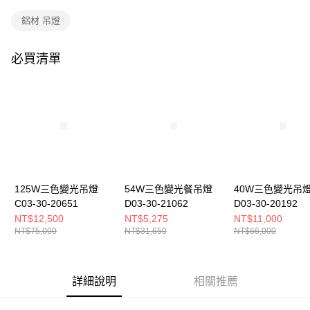
購買商品的店家。未經商家同意取消之訂單仍視為有效，需透過AFTEE先享
後付繳納相關費用。
鋁材 吊燈
※ 交易是否成功請以「AFTEE先享後付 」之結帳頁面顯示為準，若有關於
是否繳費成功／繳費後需取消欲退款等相關疑問，請聯繫「AFTEE先享後付
客戶支援中心」
https://netprotections.freshdesk.com/support/home
必買清單
【注意事項】
１．透過由恩沛科技股份有限公司提供之「AFTEE先享後付」服務完成之交
易，需依本服務之必要範圍內提供個人資料，並將交易相關給付款項請求債
權轉讓予恩沛科技股份有限公司。
２．關於個人資料處理事宜，請瀏覽以下網址：
https://aftee.tw/terms/#terms3
３．未成年的使用者請事先徵得法定代理人或監護人之同意方可使用
「AFTEE先享後付」，若未經同意申辦者引起之損失，本公司不負相關責
任。
125W三色變光吊燈
54W三色變光餐吊燈
40W三色變光吊
４．使用「AFTEE先享後付」時，將依據個別帳號之用戶狀況，依本公司即
時審查核予不同之上限額度；若仍有額度不足之情形，本公司將視審查結果
C03-30-20651
D03-30-21062
D03-30-20192
請求用戶進行身份認證。
NT$12,500
NT$5,275
NT$11,000
５．嚴禁一人註冊多個帳號或使用他人資訊註冊。若發現惡意使用之情形，
NT$75,000
NT$31,650
NT$66,000
恩沛科技股份有限公司將有權停止該用戶之使用額度並採取法律行動。
詳細說明
相關推薦