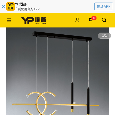
YP燈飾
開啟APP
立刻使用官方APP
0
1
/
1