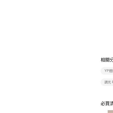
相關
YP燈
調光
必買