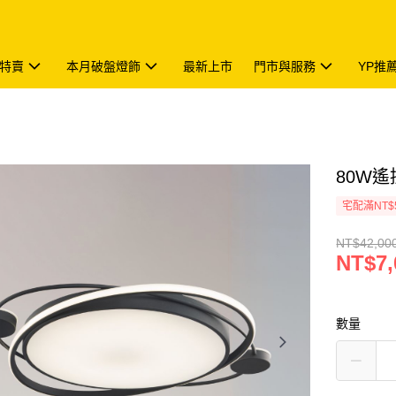
特賣
本月破盤燈飾
最新上市
門市與服務
YP推
80W遙控
宅配滿NT$
NT$42,00
NT$7,
數量