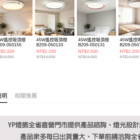
https://aft
３．未成
「AFTE
任。
４．使用「
即時審查
結果請求
5W遙控吸頂燈
45W遙控吸頂燈
45W遙控吸頂燈
45W遙控
５．嚴禁
09-050155
B209-050133
B209-050131
B209-050
形，恩沛
$2,330
NT$2,330
NT$2,330
NT$2,330
動。
$14,000
NT$14,000
NT$14,000
NT$14,000
說明
相關推薦