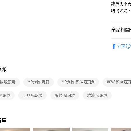
【關於「A
讓照明不
ATM付款
AFTEE
特的光彩
便利好安
１．簡單
２．便利
運送方式
３．安心
商品相關分
新竹貨運
【「AFT
台灣燈飾
每筆NT$1
１．於結帳
分享
付」結帳
吸頂燈 /
２．訂單
３．收到繳
／ATM／
分類
※ 請注意
絡購買商品
先享後付
飾 吸頂燈
YP燈飾 燈具
YP燈飾 遙控吸頂燈
80W 遙控吸
※ 交易是
是否繳費成
 吸頂燈
LED 吸頂燈
現代 吸頂燈
烤漆 吸頂燈
付客戶支
【注意事
１．透過由
交易，需
清單
求債權轉
２．關於