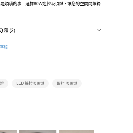
FTEE先享後付」】
再是煩瑣的事。選擇80W遙控吸頂燈，讓您的空間閃耀獨
先享後付是「在收到商品之後才付款」的支付方式。 讓您購物簡單
。
心！
：不需註冊會員、不需綁卡、不需儲值。
：只要手機號碼，簡訊認證，即可結帳。
：先確認商品／服務後，再付款。
類 (2)
宅配
EE先享後付」結帳流程】
品牌旗艦館
台灣之光燈飾
80，滿NT$5,000(含以上)免運費
方式選擇「AFTEE先享後付」後，將跳轉至「AFTEE先享後
客服
頁面，進行簡訊認證並確認金額後，即可完成結帳。
 客廳、臥室、廚房、浴室、玄關
遙控吸頂燈
成立數日內，您將收到繳費通知簡訊。
費通知簡訊後14天內，點擊此簡訊中的連結，可透過四大超商
網路銀行／等多元方式進行付款，方視為交易完成。
：結帳手續完成當下不需立刻繳費，但若您需要取消訂單，請聯
的店家。未經商家同意取消之訂單仍視為有效，需透過AFTEE
繳納相關費用。
頂燈
LED 遙控吸頂燈
遙控 吸頂燈
否成功請以「AFTEE先享後付 」之結帳頁面顯示為準，若有關於
功／繳費後需取消欲退款等相關疑問，請聯繫「AFTEE先享後
援中心」
https://netprotections.freshdesk.com/support/home
項】
恩沛科技股份有限公司提供之「AFTEE先享後付」服務完成之
依本服務之必要範圍內提供個人資料，並將交易相關給付款項請
讓予恩沛科技股份有限公司。
個人資料處理事宜，請瀏覽以下網址：