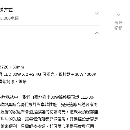
送方式
5,000免運
清除
紀錄
次付款
720 H60mm
 LED 80W X 2＋2.4G 可調光、遙控器＋30W 4000K
鐵架烤漆、燈帶
的旗艦館中，我們自豪地推出80W遙控吸頂燈 L11-30-
y
，這款燈具結合現代設計與卓越性能，完美適應各種居家風
是溫馨的家庭聚會還是靜謐的閱讀時光，這款吸頂燈都能
享後付
而均勻的光線，讓每個角落都充滿溫暖。其遙控設計更是
活帶來便利，只需輕按按鍵，即可隨心調整亮度與氛圍，