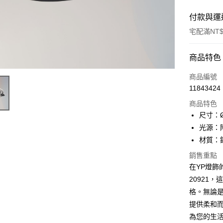
付款與運
宅配滿NT$
付款方式
商品特色
信用卡一
商品編號
11843424
LINE Pay
商品特色
Apple Pay
尺寸：Ø
光源：附
街口支付
材質：
悠遊付
銷售重點
在YP燈飾
Google Pa
20921
全盈+PAY
格。無論
AFTEE先
提供柔和
相關說明
為您的生