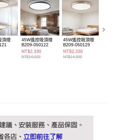
ee.tw/terms/#terms3
年的使用者請事先徵得法定代理人或監護人之同意方可使用
E先享後付」，若未經同意申辦者引起之損失，本公司不負相關責
AFTEE先享後付」時，將依據個別帳號之用戶狀況，依本公司
核予不同之上限額度；若仍有額度不足之情形，本公司將視審查
用戶進行身份認證。
吸頂燈
45W遙控吸頂燈
45W遙控吸頂燈
45W遙控吸頂燈
一人註冊多個帳號或使用他人資訊註冊。若發現惡意使用之情
121
B209-050122
B209-050129
B209-050119
科技股份有限公司將有權停止該用戶之使用額度並採取法律行
NT$2,330
NT$2,330
NT$2,330
NT$14,000
NT$14,000
NT$14,000