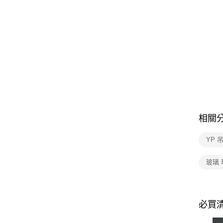
相關
YP 
玻璃 
必買