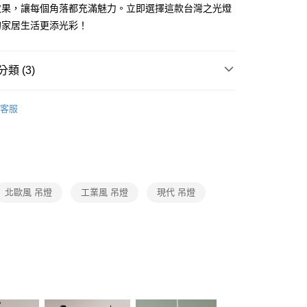
FTEE先享後付」】
效果，讓每個角落都充滿魅力。立即選擇這款台灣之光燈
先享後付是「在收到商品之後才付款」的支付方式。 讓您購物簡單
的家居生活更添光彩！
心！
：不需註冊會員、不需綁卡、不需儲值。
：只要手機號碼，簡訊認證，即可結帳。
：先確認商品／服務後，再付款。
類 (3)
宅配
EE先享後付」結帳流程】
品牌旗艦館
台灣之光燈飾
80，滿NT$5,000(含以上)免運費
方式選擇「AFTEE先享後付」後，將跳轉至「AFTEE先享後
客服
頁面，進行簡訊認證並確認金額後，即可完成結帳。
客廳營業空間吊燈系列
工業風吊燈、北歐風吊燈、複刻版
成立數日內，您將收到繳費通知簡訊。
費通知簡訊後14天內，點擊此簡訊中的連結，可透過四大超商
網路銀行／等多元方式進行付款，方視為交易完成。
/ 中島餐吊燈、餐廳單吊燈系列
北歐風餐廳吊燈、工業
：結帳手續完成當下不需立刻繳費，但若您需要取消訂單，請聯
燈、複刻版餐廳吊燈
的店家。未經商家同意取消之訂單仍視為有效，需透過AFTEE
繳納相關費用。
北歐風 吊燈
工業風 吊燈
現代 吊燈
否成功請以「AFTEE先享後付 」之結帳頁面顯示為準，若有關於
功／繳費後需取消欲退款等相關疑問，請聯繫「AFTEE先享後
援中心」
https://netprotections.freshdesk.com/support/home
項】
恩沛科技股份有限公司提供之「AFTEE先享後付」服務完成之
依本服務之必要範圍內提供個人資料，並將交易相關給付款項請
讓予恩沛科技股份有限公司。
個人資料處理事宜，請瀏覽以下網址：