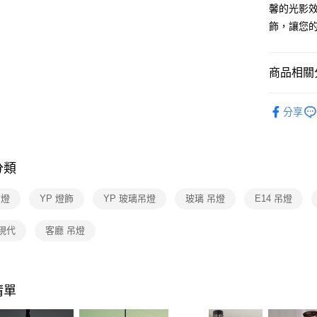
【關於「A
馨的光影
ATM付款
AFTEE
飾，讓您
便利好安
１．簡單
２．便利
運送方式
３．安心
商品相關分
新竹貨運
【「AFT
台灣燈飾
每筆NT$1
１．於結帳
分享
付」結帳
吊燈 / 
２．訂單
吊燈
３．收到繳
／ATM／
餐廳吊燈 
分類
※ 請注意
風餐廳吊
絡購買商品
先享後付
吊燈
YP 燈飾
YP 玻璃吊燈
玻璃 吊燈
E14 吊燈
※ 交易是
是否繳費成
現代
客廳 吊燈
付客戶支
【注意事
１．透過由
交易，需
清單
求債權轉
２．關於