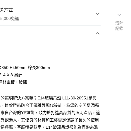
送方式
5,000免運
清除
紀錄
次付款
850 H450mm 線長300mm
14 X 8 另計
鋼材電鍍、玻璃
照明解決方案嗎？E14玻璃吊燈 L11-30-20951是您
y
擇，這款燈飾融合了優雅與現代設計，為您的空間增添獨
。來自台灣的YP燈飾，致力於打造高品質的照明產品，這
享後付
僅外觀迷人，其優良的材質和工藝更是保證了長久的使用
是餐廳、客廳還是臥室，E14玻璃吊燈都能為您帶來溫