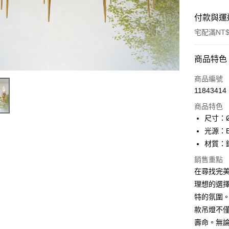
付款與運
宅配滿NT$
付款方式
商品特色
信用卡一
商品編號
11843414
LINE Pay
商品特色
Apple Pay
尺寸：Ø
光源：E
街口支付
材質：
悠遊付
銷售重點
在尋找完美的
Google Pa
理想的選
全盈+PAY
特的氛圍
AFTEE先
款吊燈不
相關說明
壽命。無論