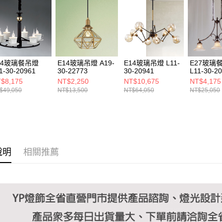
https://aft
３．未成
「AFTE
任。
４．使用「
即時審查
結果請求
14玻璃餐吊燈
E14玻璃吊燈 A19-
E14玻璃吊燈 L11-
E27玻璃
５．嚴禁
1-30-20961
30-22773
30-20941
L11-30-2
形，恩沛
$8,175
NT$2,250
NT$10,675
NT$4,175
動。
$49,050
NT$13,500
NT$64,050
NT$25,050
說明
相關推薦