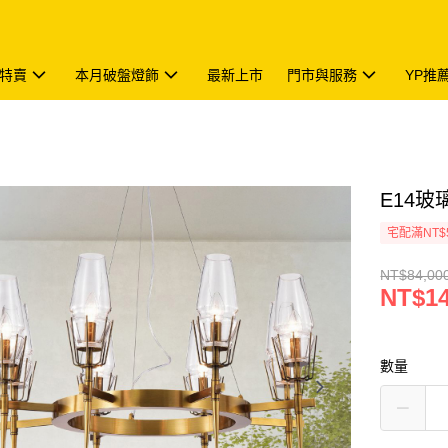
特賣
本月破盤燈飾
最新上市
門市與服務
YP推
E14玻璃
宅配滿NT$
NT$84,00
NT$14
數量