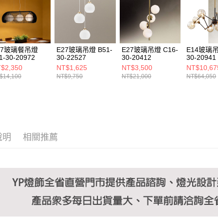
https://aft
３．未成
「AFTE
任。
４．使用「
即時審查
27玻璃餐吊燈
E27玻璃吊燈 B51-
E27玻璃吊燈 C16-
E14玻璃吊
結果請求
1-30-20972
30-22527
30-20412
30-20941
５．嚴禁
$2,350
NT$1,625
NT$3,500
NT$10,67
形，恩沛
$14,100
NT$9,750
NT$21,000
NT$64,050
動。
說明
相關推薦