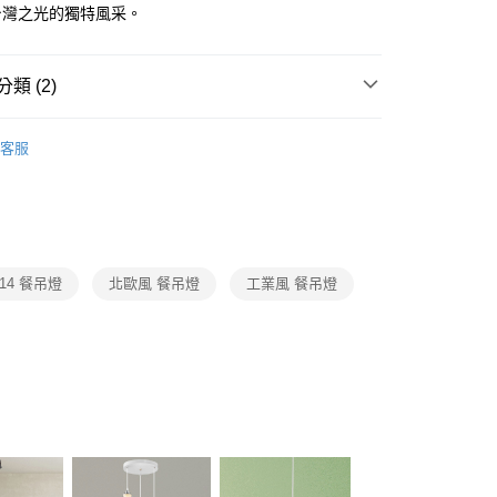
FTEE先享後付」】
台灣之光的獨特風采。
先享後付是「在收到商品之後才付款」的支付方式。 讓您購物簡單
心！
：不需註冊會員、不需綁卡、不需儲值。
類 (2)
：只要手機號碼，簡訊認證，即可結帳。
：先確認商品／服務後，再付款。
品牌旗艦館
台灣之光燈飾
宅配
EE先享後付」結帳流程】
客服
80，滿NT$5,000(含以上)免運費
/ 中島餐吊燈、餐廳單吊燈系列
北歐風餐廳吊燈、工業
方式選擇「AFTEE先享後付」後，將跳轉至「AFTEE先享後
頁面，進行簡訊認證並確認金額後，即可完成結帳。
燈、複刻版餐廳吊燈
成立數日內，您將收到繳費通知簡訊。
費通知簡訊後14天內，點擊此簡訊中的連結，可透過四大超商
網路銀行／等多元方式進行付款，方視為交易完成。
：結帳手續完成當下不需立刻繳費，但若您需要取消訂單，請聯
14 餐吊燈
北歐風 餐吊燈
工業風 餐吊燈
的店家。未經商家同意取消之訂單仍視為有效，需透過AFTEE
繳納相關費用。
否成功請以「AFTEE先享後付 」之結帳頁面顯示為準，若有關於
功／繳費後需取消欲退款等相關疑問，請聯繫「AFTEE先享後
援中心」
https://netprotections.freshdesk.com/support/home
項】
恩沛科技股份有限公司提供之「AFTEE先享後付」服務完成之
依本服務之必要範圍內提供個人資料，並將交易相關給付款項請
讓予恩沛科技股份有限公司。
個人資料處理事宜，請瀏覽以下網址：