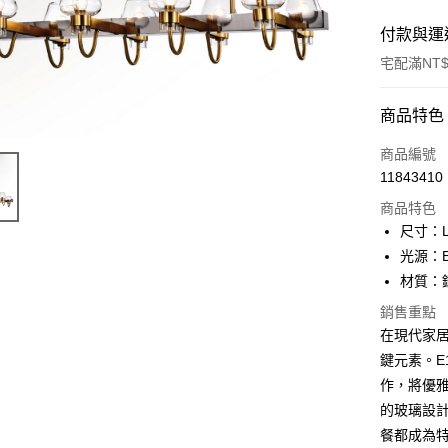
付款與運
宅配滿NT$
付款方式
商品特色
信用卡一
商品編號
11843410
LINE Pay
商品特色
Apple Pay
尺寸：L1
光源：E
街口支付
材質：
悠遊付
銷售重點
在現代家
Google Pa
鍵元素。E1
全盈+PAY
作，將優
AFTEE先
的玻璃設
相關說明
餐都成為