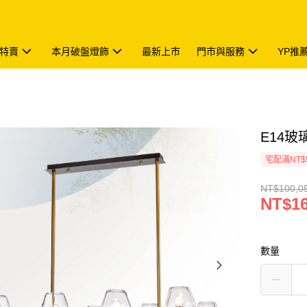
特賣
本月破盤燈飾
最新上市
門市與服務
YP推
E14玻璃
宅配滿NT$
NT$100,0
NT$16
數量