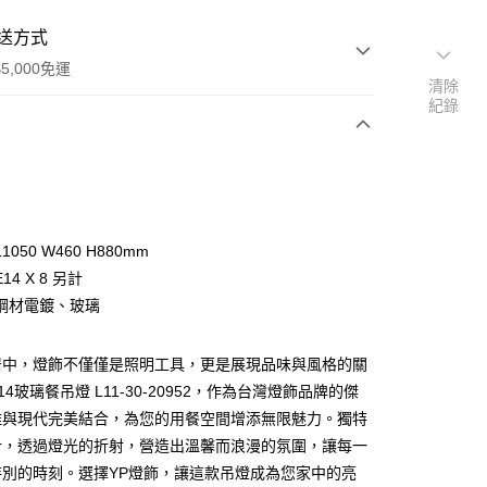
送方式
5,000免運
清除
紀錄
次付款
050 W460 H880mm
14 X 8 另計
鋼材電鍍、玻璃
居中，燈飾不僅僅是照明工具，更是展現品味與風格的關
y
4玻璃餐吊燈 L11-30-20952，作為台灣燈飾品牌的傑
雅與現代完美結合，為您的用餐空間增添無限魅力。獨特
享後付
計，透過燈光的折射，營造出溫馨而浪漫的氛圍，讓每一
特別的時刻。選擇YP燈飾，讓這款吊燈成為您家中的亮