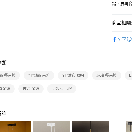
【關於「A
點，展現
ATM付款
AFTEE
便利好安
１．簡單
商品相關分
２．便利
運送方式
３．安心
台灣燈飾
新竹貨運
【「AFT
分享
每筆NT$1
餐廳吊燈 
１．於結帳
付」結帳
風餐廳吊
２．訂單
３．收到繳
分類
／ATM／
※ 請注意
飾 餐吊燈
YP燈飾 吊燈
YP燈飾 照明
玻璃 餐吊燈
E
絡購買商品
先享後付
※ 交易是
 餐吊燈
玻璃 吊燈
北歐風 吊燈
是否繳費成
付客戶支
【注意事
清單
１．透過由
交易，需
求債權轉
２．關於