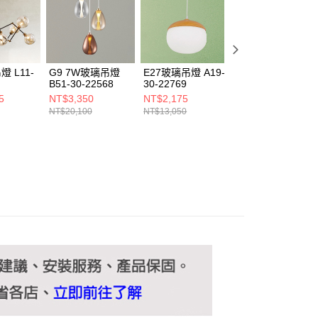
ee.tw/terms/#terms3
年的使用者請事先徵得法定代理人或監護人之同意方可使用
E先享後付」，若未經同意申辦者引起之損失，本公司不負相關責
AFTEE先享後付」時，將依據個別帳號之用戶狀況，依本公司
核予不同之上限額度；若仍有額度不足之情形，本公司將視審查
燈 L11-
G9 7W玻璃吊燈
E27玻璃吊燈 A19-
E14玻璃吊燈 A19
用戶進行身份認證。
B51-30-22568
30-22769
30-22772
一人註冊多個帳號或使用他人資訊註冊。若發現惡意使用之情
5
NT$3,350
NT$2,175
NT$1,150
科技股份有限公司將有權停止該用戶之使用額度並採取法律行
NT$20,100
NT$13,050
NT$6,900