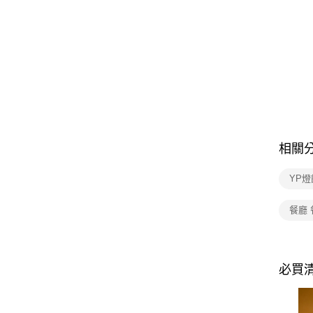
相關
YP燈
餐廳
必買