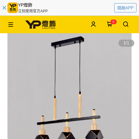
YP燈飾
開啟APP
立刻使用官方APP
0
1
/
1