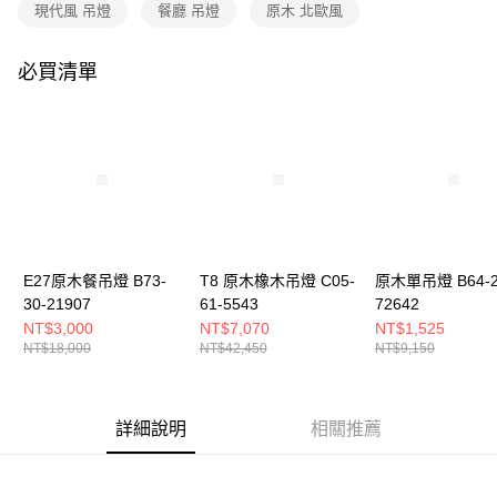
購買商品的店家。未經商家同意取消之訂單仍視為有效，需透過AFTEE先享
現代風 吊燈
餐廳 吊燈
原木 北歐風
後付繳納相關費用。
※ 交易是否成功請以「AFTEE先享後付 」之結帳頁面顯示為準，若有關於
是否繳費成功／繳費後需取消欲退款等相關疑問，請聯繫「AFTEE先享後付
必買清單
客戶支援中心」
https://netprotections.freshdesk.com/support/home
【注意事項】
１．透過由恩沛科技股份有限公司提供之「AFTEE先享後付」服務完成之交
易，需依本服務之必要範圍內提供個人資料，並將交易相關給付款項請求債
權轉讓予恩沛科技股份有限公司。
２．關於個人資料處理事宜，請瀏覽以下網址：
https://aftee.tw/terms/#terms3
３．未成年的使用者請事先徵得法定代理人或監護人之同意方可使用
「AFTEE先享後付」，若未經同意申辦者引起之損失，本公司不負相關責
E27原木餐吊燈 B73-
T8 原木橡木吊燈 C05-
原木單吊燈 B64-2
任。
30-21907
61-5543
72642
４．使用「AFTEE先享後付」時，將依據個別帳號之用戶狀況，依本公司即
時審查核予不同之上限額度；若仍有額度不足之情形，本公司將視審查結果
NT$3,000
NT$7,070
NT$1,525
請求用戶進行身份認證。
NT$18,000
NT$42,450
NT$9,150
５．嚴禁一人註冊多個帳號或使用他人資訊註冊。若發現惡意使用之情形，
恩沛科技股份有限公司將有權停止該用戶之使用額度並採取法律行動。
詳細說明
相關推薦