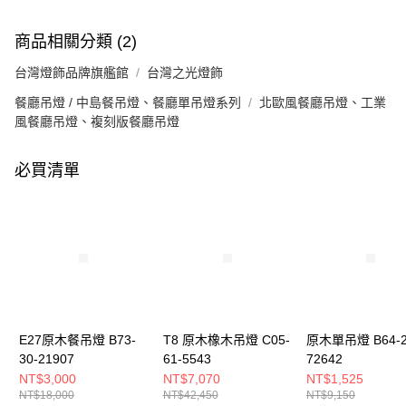
商品相關分類 (2)
台灣燈飾品牌旗艦館
台灣之光燈飾
餐廳吊燈 / 中島餐吊燈、餐廳單吊燈系列
北歐風餐廳吊燈、工業
風餐廳吊燈、複刻版餐廳吊燈
必買清單
E27原木餐吊燈 B73-
T8 原木橡木吊燈 C05-
原木單吊燈 B64-2
30-21907
61-5543
72642
NT$3,000
NT$7,070
NT$1,525
NT$18,000
NT$42,450
NT$9,150