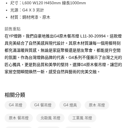
街口支付
尺寸：L600 W120 H450mm 線長1000mm
光源：G4 X 3 另計
悠遊付
材質：鋼材烤漆、原木
Google Pay
銷售重點
全盈+PAY
在YP燈飾，我們自豪地推出G4原木餐吊燈 L11-30-20994，這款燈
具完美結合了自然美感與現代設計。其原木材質讓每一個用餐時刻
AFTEE先享後付
都充滿溫暖與質感，無論是家庭聚餐還是朋友聚會，都能提升空間
相關說明
的氛圍。作為台灣燈飾品牌的代表，G4系列不僅展示了台灣之光的
【關於「AFTEE先享後付」】
ATM付款
AFTEE先享後付是「在收到商品之後才付款」的支付方式。 讓您購物簡單
匠心獨具，更是對品質和美學的堅持。選擇G4原木餐吊燈，讓您的
便利好安心！
家居空間瞬間煥然一新，感受自然與藝術的完美交融。
１．簡單：不需註冊會員、不需綁卡、不需儲值。
運送方式
２．便利：只要手機號碼，簡訊認證，即可結帳。
３．安心：先確認商品／服務後，再付款。
新竹貨運宅配
每筆NT$180，滿NT$5,000(含以上)免運費
【「AFTEE先享後付」結帳流程】
相關分類
１．於結帳方式選擇「AFTEE先享後付」後，將跳轉至「AFTEE先享後付」
結帳頁面，進行簡訊認證並確認金額後，即可完成結帳。
G4 吊燈
G4 餐吊燈
G4 燈具
原木 吊燈
２．訂單成立數日內，您將收到繳費通知簡訊。
３．收到繳費通知簡訊後14天內，點擊此簡訊中的連結，可透過四大超商／
原木 餐吊燈
北歐風 吊燈
工業風 吊燈
ATM／網路銀行／等多元方式進行付款，方視為交易完成。
※ 請注意：結帳手續完成當下不需立刻繳費，但若您需要取消訂單，請聯絡