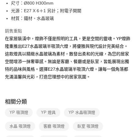
街口支付
尺寸：Ø800 H300mm
光源：E27 X 6＋1 另計；附電子開關
悠遊付
材質：鐵材、水晶玻璃
Google Pay
銷售重點
全盈+PAY
在家居裝潢中，燈飾不僅是照明的工具，更是空間的靈魂。YP燈飾
隆重推出E27水晶玻璃半吸頂六燈，將優雅與現代設計完美結合。
AFTEE先享後付
這款燈具以精緻水晶玻璃為素材，散發出柔和的光線，為您的居家
相關說明
空間增添一抹奢華感。無論是客廳、餐廳或是臥室，皆能展現出獨
【關於「AFTEE先享後付」】
ATM付款
AFTEE先享後付是「在收到商品之後才付款」的支付方式。 讓您購物簡單
特的品味與風格。選擇E27水晶玻璃半吸頂六燈，讓每一個角落都
便利好安心！
充滿溫馨與光彩，打造您理想中的居家氛圍。
１．簡單：不需註冊會員、不需綁卡、不需儲值。
運送方式
２．便利：只要手機號碼，簡訊認證，即可結帳。
３．安心：先確認商品／服務後，再付款。
新竹貨運宅配
每筆NT$180，滿NT$5,000(含以上)免運費
【「AFTEE先享後付」結帳流程】
相關分類
１．於結帳方式選擇「AFTEE先享後付」後，將跳轉至「AFTEE先享後付」
結帳頁面，進行簡訊認證並確認金額後，即可完成結帳。
YP 吸頂燈
YP 燈具
YP 水晶吸頂燈
２．訂單成立數日內，您將收到繳費通知簡訊。
３．收到繳費通知簡訊後14天內，點擊此簡訊中的連結，可透過四大超商／
水晶 吸頂燈
客廳 吸頂燈
臥室 吸頂燈
ATM／網路銀行／等多元方式進行付款，方視為交易完成。
※ 請注意：結帳手續完成當下不需立刻繳費，但若您需要取消訂單，請聯絡