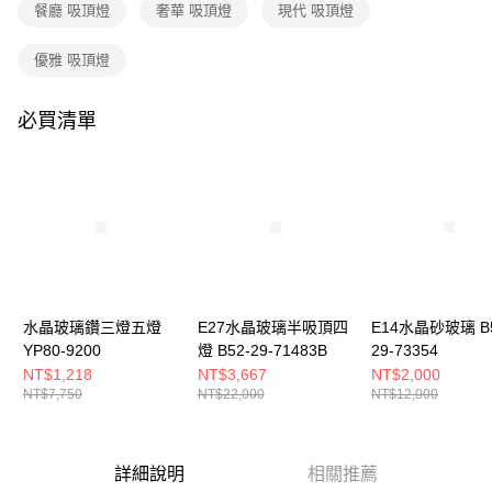
購買商品的店家。未經商家同意取消之訂單仍視為有效，需透過AFTEE先享
餐廳 吸頂燈
奢華 吸頂燈
現代 吸頂燈
後付繳納相關費用。
※ 交易是否成功請以「AFTEE先享後付 」之結帳頁面顯示為準，若有關於
優雅 吸頂燈
是否繳費成功／繳費後需取消欲退款等相關疑問，請聯繫「AFTEE先享後付
客戶支援中心」
https://netprotections.freshdesk.com/support/home
必買清單
【注意事項】
１．透過由恩沛科技股份有限公司提供之「AFTEE先享後付」服務完成之交
易，需依本服務之必要範圍內提供個人資料，並將交易相關給付款項請求債
權轉讓予恩沛科技股份有限公司。
２．關於個人資料處理事宜，請瀏覽以下網址：
https://aftee.tw/terms/#terms3
３．未成年的使用者請事先徵得法定代理人或監護人之同意方可使用
「AFTEE先享後付」，若未經同意申辦者引起之損失，本公司不負相關責
任。
４．使用「AFTEE先享後付」時，將依據個別帳號之用戶狀況，依本公司即
時審查核予不同之上限額度；若仍有額度不足之情形，本公司將視審查結果
水晶玻璃鑽三燈五燈
E27水晶玻璃半吸頂四
E14水晶砂玻璃 B5
請求用戶進行身份認證。
YP80-9200
燈 B52-29-71483B
29-73354
５．嚴禁一人註冊多個帳號或使用他人資訊註冊。若發現惡意使用之情形，
NT$1,218
NT$3,667
NT$2,000
恩沛科技股份有限公司將有權停止該用戶之使用額度並採取法律行動。
NT$7,750
NT$22,000
NT$12,000
詳細說明
相關推薦