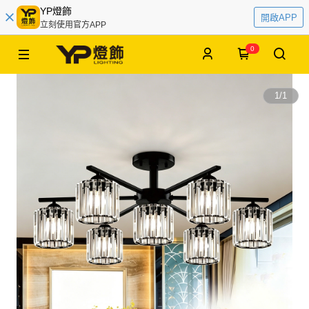
YP燈飾
開啟APP
立刻使用官方APP
0
1
/
1