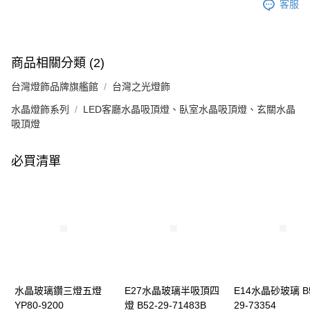
客服
商品相關分類 (2)
台灣燈飾品牌旗艦館
台灣之光燈飾
水晶燈飾系列
LED客廳水晶吸頂燈、臥室水晶吸頂燈、玄關水晶
吸頂燈
必買清單
水晶玻璃鑽三燈五燈
E27水晶玻璃半吸頂四
E14水晶砂玻璃 B5
YP80-9200
燈 B52-29-71483B
29-73354