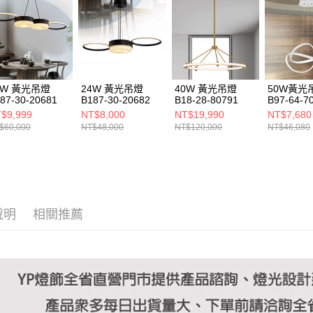
https://aft
３．未成
「AFTE
任。
４．使用「
即時審查
結果請求
4W 黃光吊燈
24W 黃光吊燈
40W 黃光吊燈
50W黃光
５．嚴禁
87-30-20681
B187-30-20682
B18-28-80791
B97-64-7
形，恩沛
$9,999
NT$8,000
NT$19,990
NT$7,680
動。
$60,000
NT$48,000
NT$120,000
NT$46,080
說明
相關推薦