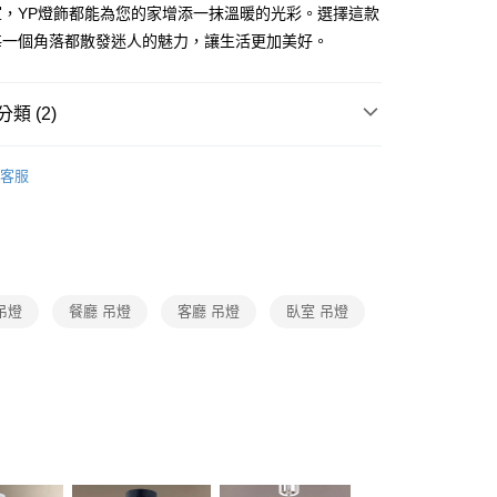
FTEE先享後付」】
室，YP燈飾都能為您的家增添一抹溫暖的光彩。選擇這款
先享後付是「在收到商品之後才付款」的支付方式。 讓您購物簡單
每一個角落都散發迷人的魅力，讓生活更加美好。
心！
：不需註冊會員、不需綁卡、不需儲值。
：只要手機號碼，簡訊認證，即可結帳。
：先確認商品／服務後，再付款。
類 (2)
宅配
EE先享後付」結帳流程】
品牌旗艦館
台灣之光燈飾
80，滿NT$5,000(含以上)免運費
方式選擇「AFTEE先享後付」後，將跳轉至「AFTEE先享後
客服
頁面，進行簡訊認證並確認金額後，即可完成結帳。
/ 中島餐吊燈、餐廳單吊燈系列
LED中島長型餐桌吊燈
成立數日內，您將收到繳費通知簡訊。
費通知簡訊後14天內，點擊此簡訊中的連結，可透過四大超商
網路銀行／等多元方式進行付款，方視為交易完成。
：結帳手續完成當下不需立刻繳費，但若您需要取消訂單，請聯
的店家。未經商家同意取消之訂單仍視為有效，需透過AFTEE
繳納相關費用。
吊燈
餐廳 吊燈
客廳 吊燈
臥室 吊燈
否成功請以「AFTEE先享後付 」之結帳頁面顯示為準，若有關於
功／繳費後需取消欲退款等相關疑問，請聯繫「AFTEE先享後
援中心」
https://netprotections.freshdesk.com/support/home
項】
恩沛科技股份有限公司提供之「AFTEE先享後付」服務完成之
依本服務之必要範圍內提供個人資料，並將交易相關給付款項請
讓予恩沛科技股份有限公司。
個人資料處理事宜，請瀏覽以下網址：