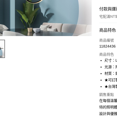
付款與運
宅配滿NT$
付款方式
商品特色
信用卡一
商品編號
11824436
LINE Pay
商品特色
Apple Pay
尺寸：L1
光源：附
街口支付
材質：
悠遊付
★可訂
★台灣
Google Pa
銷售重點
全盈+PAY
在每個溫馨的
AFTEE先
特的照明
相關說明
設計與優