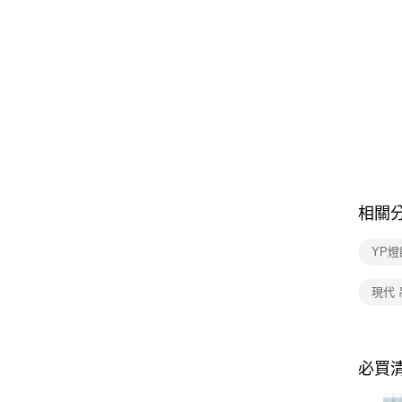
相關
YP燈
現代 
必買