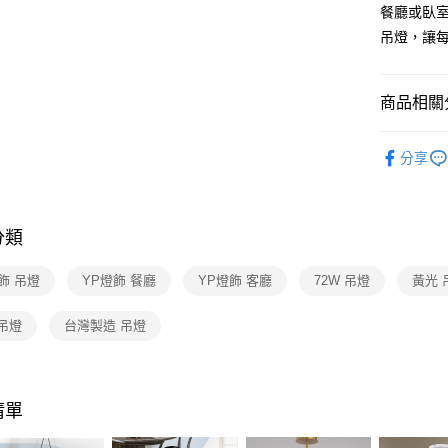
【關於「A
餐廳或臥
ATM付款
AFTEE
吊燈，讓
便利好安
１．簡單
２．便利
運送方式
３．安心
商品相關分
新竹貨運
【「AFT
台灣燈飾
每筆NT$1
１．於結帳
分享
付」結帳
餐廳吊燈 
２．訂單
３．收到繳
／ATM／
分類
※ 請注意
絡購買商品
先享後付
飾 吊燈
YP燈飾 餐廳
YP燈飾 客廳
72W 吊燈
黃光 
※ 交易是
是否繳費成
吊燈
台灣製造 吊燈
付客戶支
【注意事
１．透過由
交易，需
清單
求債權轉
２．關於