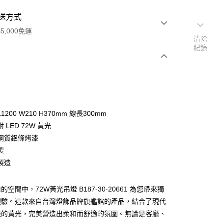
送方式
5,000免運
清除
紀錄
次付款
200 W210 H370mm 線長300mm
 LED 72W 黃光
鋼質鋁條烤漆
製
製造
y
空間中，72W黃光吊燈 B187-30-20661 為您帶來獨
享後付
體驗。這款來自台灣燈飾品牌旗艦館的產品，結合了現代
雅的黃光，完美營造出柔和而舒適的氛圍。無論是客廳、