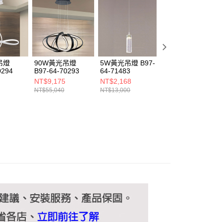
ee.tw/terms/#terms3
年的使用者請事先徵得法定代理人或監護人之同意方可使用
E先享後付」，若未經同意申辦者引起之損失，本公司不負相關責
AFTEE先享後付」時，將依據個別帳號之用戶狀況，依本公司
核予不同之上限額度；若仍有額度不足之情形，本公司將視審查
用戶進行身份認證。
吊燈
90W黃光吊燈
5W黃光吊燈 B97-
GU10黃光吊燈
一人註冊多個帳號或使用他人資訊註冊。若發現惡意使用之情
0294
B97-64-70293
64-71483
C16-13-61502
科技股份有限公司將有權停止該用戶之使用額度並採取法律行
NT$9,175
NT$2,168
NT$9,000
NT$55,040
NT$13,000
NT$54,000