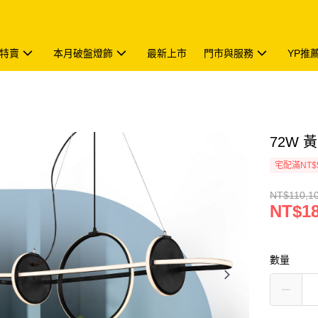
特賣
本月破盤燈飾
最新上市
門市與服務
YP推
72W 黃
宅配滿NT$
NT$110,1
NT$18
數量