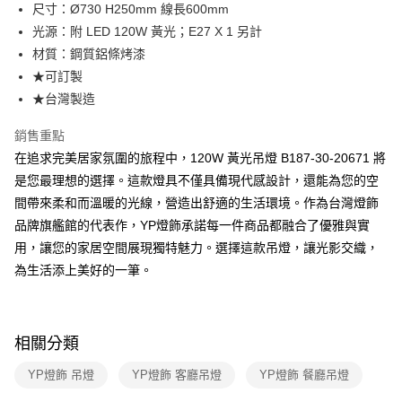
街口支付
尺寸：Ø730 H250mm 線長600mm
光源：附 LED 120W 黃光；E27 X 1 另計
悠遊付
材質：鋼質鋁條烤漆
Google Pay
★可訂製
★台灣製造
全盈+PAY
銷售重點
AFTEE先享後付
在追求完美居家氛圍的旅程中，120W 黃光吊燈 B187-30-20671 將
相關說明
是您最理想的選擇。這款燈具不僅具備現代感設計，還能為您的空
【關於「AFTEE先享後付」】
ATM付款
AFTEE先享後付是「在收到商品之後才付款」的支付方式。 讓您購物簡單
間帶來柔和而溫暖的光線，營造出舒適的生活環境。作為台灣燈飾
便利好安心！
品牌旗艦館的代表作，YP燈飾承諾每一件商品都融合了優雅與實
１．簡單：不需註冊會員、不需綁卡、不需儲值。
運送方式
２．便利：只要手機號碼，簡訊認證，即可結帳。
用，讓您的家居空間展現獨特魅力。選擇這款吊燈，讓光影交織，
３．安心：先確認商品／服務後，再付款。
新竹貨運宅配
為生活添上美好的一筆。
每筆NT$180，滿NT$5,000(含以上)免運費
【「AFTEE先享後付」結帳流程】
１．於結帳方式選擇「AFTEE先享後付」後，將跳轉至「AFTEE先享後付」
結帳頁面，進行簡訊認證並確認金額後，即可完成結帳。
相關分類
２．訂單成立數日內，您將收到繳費通知簡訊。
３．收到繳費通知簡訊後14天內，點擊此簡訊中的連結，可透過四大超商／
ATM／網路銀行／等多元方式進行付款，方視為交易完成。
YP燈飾 吊燈
YP燈飾 客廳吊燈
YP燈飾 餐廳吊燈
※ 請注意：結帳手續完成當下不需立刻繳費，但若您需要取消訂單，請聯絡