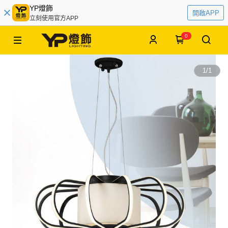
YP燈飾
開啟APP
立刻使用官方APP
0
1
/
1