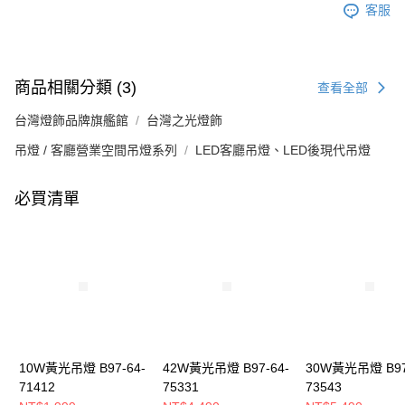
客服
商品相關分類 (3)
查看全部
台灣燈飾品牌旗艦館
台灣之光燈飾
吊燈 / 客廳營業空間吊燈系列
LED客廳吊燈、LED後現代吊燈
必買清單
10W黃光吊燈 B97-64-
42W黃光吊燈 B97-64-
30W黃光吊燈 B97
71412
75331
73543