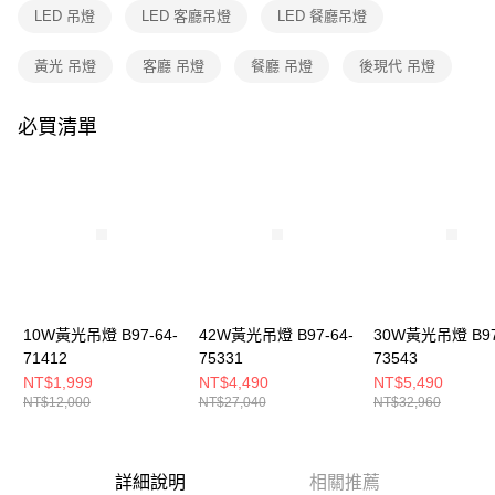
購買商品的店家。未經商家同意取消之訂單仍視為有效，需透過AFTEE先享
LED 吊燈
LED 客廳吊燈
LED 餐廳吊燈
後付繳納相關費用。
※ 交易是否成功請以「AFTEE先享後付 」之結帳頁面顯示為準，若有關於
是否繳費成功／繳費後需取消欲退款等相關疑問，請聯繫「AFTEE先享後付
黃光 吊燈
客廳 吊燈
餐廳 吊燈
後現代 吊燈
客戶支援中心」
https://netprotections.freshdesk.com/support/home
必買清單
【注意事項】
１．透過由恩沛科技股份有限公司提供之「AFTEE先享後付」服務完成之交
易，需依本服務之必要範圍內提供個人資料，並將交易相關給付款項請求債
權轉讓予恩沛科技股份有限公司。
２．關於個人資料處理事宜，請瀏覽以下網址：
https://aftee.tw/terms/#terms3
３．未成年的使用者請事先徵得法定代理人或監護人之同意方可使用
「AFTEE先享後付」，若未經同意申辦者引起之損失，本公司不負相關責
任。
４．使用「AFTEE先享後付」時，將依據個別帳號之用戶狀況，依本公司即
時審查核予不同之上限額度；若仍有額度不足之情形，本公司將視審查結果
10W黃光吊燈 B97-64-
42W黃光吊燈 B97-64-
30W黃光吊燈 B97
請求用戶進行身份認證。
71412
75331
73543
５．嚴禁一人註冊多個帳號或使用他人資訊註冊。若發現惡意使用之情形，
NT$1,999
NT$4,490
NT$5,490
恩沛科技股份有限公司將有權停止該用戶之使用額度並採取法律行動。
NT$12,000
NT$27,040
NT$32,960
詳細說明
相關推薦