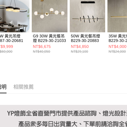
https://aft
３．未成
「AFTE
任。
４．使用「
即時審查
結果請求
4W 黃光吊燈
G9 30W 黃光餐吊
50W 黃光餐吊燈
35W 黃
５．嚴禁
87-30-20681
燈 B229-30-21033
B229-30-20883
B229-30-
形，恩沛
$9,999
NT$6,675
NT$4,850
NT$4,000
動。
$60,000
NT$40,050
NT$29,100
NT$24,000
說明
相關推薦