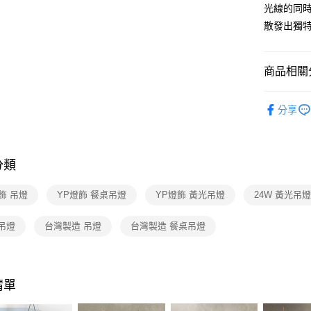
【關於「A
光線的同
ATM付款
AFTEE
散發出獨
便利好安
１．簡單
２．便利
運送方式
３．安心
商品相關分
新竹貨運
【「AFT
台灣燈飾
每筆NT$1
１．於結帳
分享
付」結帳
餐廳吊燈 
２．訂單
３．收到繳
／ATM／
分類
※ 請注意
絡購買商品
先享後付
飾 吊燈
YP燈飾 餐桌吊燈
YP燈飾 黃光吊燈
24W 黃光吊
※ 交易是
是否繳費成
吊燈
台灣製造 吊燈
台灣製造 餐桌吊燈
付客戶支
【注意事
１．透過由
交易，需
清單
求債權轉
２．關於