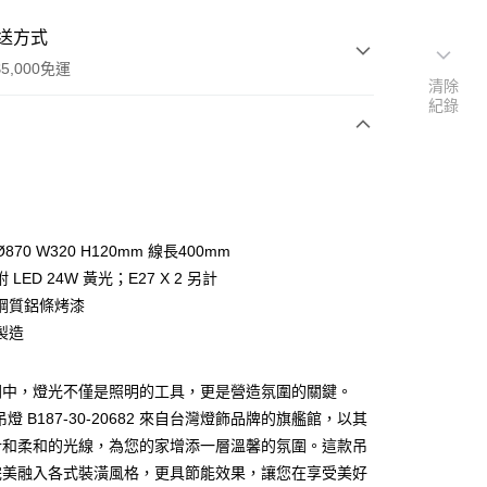
送方式
5,000免運
清除
紀錄
次付款
870 W320 H120mm 線長400mm
 LED 24W 黃光；E27 X 2 另計
鋼質鋁條烤漆
製造
y
間中，燈光不僅是照明的工具，更是營造氛圍的關鍵。
吊燈 B187-30-20682 來自台灣燈飾品牌的旗艦館，以其
享後付
計和柔和的光線，為您的家增添一層溫馨的氛圍。這款吊
完美融入各式裝潢風格，更具節能效果，讓您在享受美好