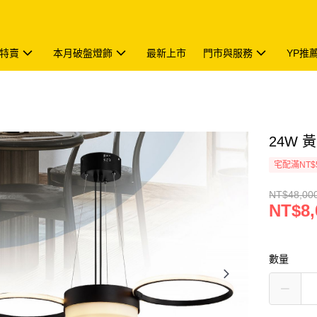
特賣
本月破盤燈飾
最新上市
門市與服務
YP推
24W 黃
宅配滿NT$
NT$48,00
NT$8,
數量