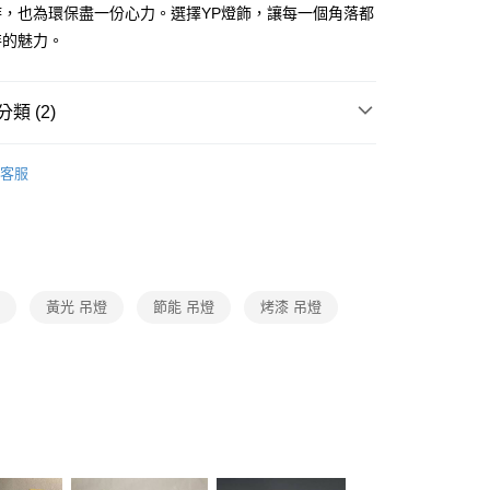
FTEE先享後付」】
時，也為環保盡一份心力。選擇YP燈飾，讓每一個角落都
先享後付是「在收到商品之後才付款」的支付方式。 讓您購物簡單
特的魅力。
心！
：不需註冊會員、不需綁卡、不需儲值。
：只要手機號碼，簡訊認證，即可結帳。
：先確認商品／服務後，再付款。
類 (2)
宅配
EE先享後付」結帳流程】
品牌旗艦館
台灣之光燈飾
80，滿NT$5,000(含以上)免運費
方式選擇「AFTEE先享後付」後，將跳轉至「AFTEE先享後
客服
頁面，進行簡訊認證並確認金額後，即可完成結帳。
/ 中島餐吊燈、餐廳單吊燈系列
LED中島長型餐桌吊燈
成立數日內，您將收到繳費通知簡訊。
費通知簡訊後14天內，點擊此簡訊中的連結，可透過四大超商
網路銀行／等多元方式進行付款，方視為交易完成。
：結帳手續完成當下不需立刻繳費，但若您需要取消訂單，請聯
的店家。未經商家同意取消之訂單仍視為有效，需透過AFTEE
繳納相關費用。
燈
黃光 吊燈
節能 吊燈
烤漆 吊燈
否成功請以「AFTEE先享後付 」之結帳頁面顯示為準，若有關於
功／繳費後需取消欲退款等相關疑問，請聯繫「AFTEE先享後
援中心」
https://netprotections.freshdesk.com/support/home
項】
恩沛科技股份有限公司提供之「AFTEE先享後付」服務完成之
依本服務之必要範圍內提供個人資料，並將交易相關給付款項請
讓予恩沛科技股份有限公司。
個人資料處理事宜，請瀏覽以下網址：