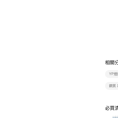
相關
YP燈
鋼質 
必買