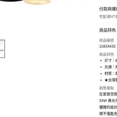
付款與運
宅配滿NT$
付款方式
商品特色
信用卡一
商品編號
11824432
LINE Pay
商品特色
Apple Pay
尺寸：Ø
光源：附
街口支付
材質：
悠遊付
★台灣
Google Pa
銷售重點
在家居空
全盈+PAY
24W 黃光
AFTEE先
優雅的設
相關說明
燈不僅能