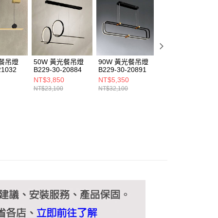
ee.tw/terms/#terms3
年的使用者請事先徵得法定代理人或監護人之同意方可使用
E先享後付」，若未經同意申辦者引起之損失，本公司不負相關責
AFTEE先享後付」時，將依據個別帳號之用戶狀況，依本公司
核予不同之上限額度；若仍有額度不足之情形，本公司將視審查
用戶進行身份認證。
光餐吊燈
50W 黃光餐吊燈
90W 黃光餐吊燈
90W黃光餐吊燈
一人註冊多個帳號或使用他人資訊註冊。若發現惡意使用之情
21032
B229-30-20884
B229-30-20891
B229-30-20895
科技股份有限公司將有權停止該用戶之使用額度並採取法律行
NT$3,850
NT$5,350
NT$5,350
NT$23,100
NT$32,100
NT$32,100