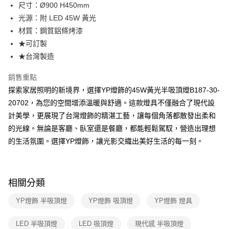
街口支付
尺寸：Ø900 H450mm
光源：附 LED 45W 黃光
悠遊付
材質：鋼質鋁條烤漆
Google Pay
★可訂製
★台灣製造
全盈+PAY
銷售重點
AFTEE先享後付
探索家居照明的新境界，選擇YP燈飾的45W黃光半吸頂燈B187-30-
相關說明
20702，為您的空間增添溫暖與舒適。這款燈具不僅融合了現代設
【關於「AFTEE先享後付」】
ATM付款
AFTEE先享後付是「在收到商品之後才付款」的支付方式。 讓您購物簡單
計美學，更展現了台灣燈飾的精湛工藝，讓每個角落都散發出柔和
便利好安心！
的光線。無論是客廳、臥室還是餐廳，都能輕鬆駕馭，營造出理想
１．簡單：不需註冊會員、不需綁卡、不需儲值。
運送方式
２．便利：只要手機號碼，簡訊認證，即可結帳。
的生活氛圍。選擇YP燈飾，讓光影交織出美好生活的每一刻。
３．安心：先確認商品／服務後，再付款。
新竹貨運宅配
每筆NT$180，滿NT$5,000(含以上)免運費
【「AFTEE先享後付」結帳流程】
１．於結帳方式選擇「AFTEE先享後付」後，將跳轉至「AFTEE先享後付」
相關分類
結帳頁面，進行簡訊認證並確認金額後，即可完成結帳。
２．訂單成立數日內，您將收到繳費通知簡訊。
YP燈飾 半吸頂燈
YP燈飾 吸頂燈
YP燈飾 燈具
３．收到繳費通知簡訊後14天內，點擊此簡訊中的連結，可透過四大超商／
ATM／網路銀行／等多元方式進行付款，方視為交易完成。
※ 請注意：結帳手續完成當下不需立刻繳費，但若您需要取消訂單，請聯絡
LED 半吸頂燈
LED 吸頂燈
現代感 半吸頂燈