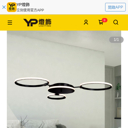
YP燈飾
開啟APP
立刻使用官方APP
0
1
/
1