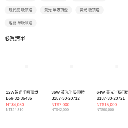
購買商品的店家。未經商家同意取消之訂單仍視為有效，需透過AFTEE先享
後付繳納相關費用。
現代感 吸頂燈
黃光 半吸頂燈
黃光 吸頂燈
※ 交易是否成功請以「AFTEE先享後付 」之結帳頁面顯示為準，若有關於
是否繳費成功／繳費後需取消欲退款等相關疑問，請聯繫「AFTEE先享後付
客戶支援中心」
https://netprotections.freshdesk.com/support/home
客廳 半吸頂燈
【注意事項】
１．透過由恩沛科技股份有限公司提供之「AFTEE先享後付」服務完成之交
必買清單
易，需依本服務之必要範圍內提供個人資料，並將交易相關給付款項請求債
權轉讓予恩沛科技股份有限公司。
２．關於個人資料處理事宜，請瀏覽以下網址：
https://aftee.tw/terms/#terms3
３．未成年的使用者請事先徵得法定代理人或監護人之同意方可使用
「AFTEE先享後付」，若未經同意申辦者引起之損失，本公司不負相關責
任。
４．使用「AFTEE先享後付」時，將依據個別帳號之用戶狀況，依本公司即
時審查核予不同之上限額度；若仍有額度不足之情形，本公司將視審查結果
請求用戶進行身份認證。
12W黃光半吸頂燈
36W 黃光半吸頂燈
64W 黃光半吸頂
５．嚴禁一人註冊多個帳號或使用他人資訊註冊。若發現惡意使用之情形，
B56-32-35435
B187-30-20712
B187-30-20721
恩沛科技股份有限公司將有權停止該用戶之使用額度並採取法律行動。
NT$4,050
NT$7,000
NT$15,000
NT$24,310
NT$42,000
NT$90,000