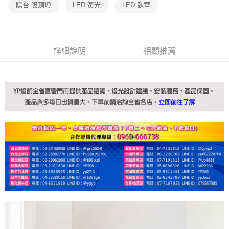
購買商品的店家。未經商家同意取消之訂單仍視為有效，需透過AFTEE先享
陽台 吸頂燈
LED 黃光
LED 臥室
後付繳納相關費用。
※ 交易是否成功請以「AFTEE先享後付 」之結帳頁面顯示為準，若有關於
是否繳費成功／繳費後需取消欲退款等相關疑問，請聯繫「AFTEE先享後付
客戶支援中心」
https://netprotections.freshdesk.com/support/home
詳細說明
相關推薦
【注意事項】
１．透過由恩沛科技股份有限公司提供之「AFTEE先享後付」服務完成之交
易，需依本服務之必要範圍內提供個人資料，並將交易相關給付款項請求債
權轉讓予恩沛科技股份有限公司。
２．關於個人資料處理事宜，請瀏覽以下網址：
https://aftee.tw/terms/#terms3
３．未成年的使用者請事先徵得法定代理人或監護人之同意方可使用
「AFTEE先享後付」，若未經同意申辦者引起之損失，本公司不負相關責
任。
４．使用「AFTEE先享後付」時，將依據個別帳號之用戶狀況，依本公司即
時審查核予不同之上限額度；若仍有額度不足之情形，本公司將視審查結果
請求用戶進行身份認證。
５．嚴禁一人註冊多個帳號或使用他人資訊註冊。若發現惡意使用之情形，
恩沛科技股份有限公司將有權停止該用戶之使用額度並採取法律行動。