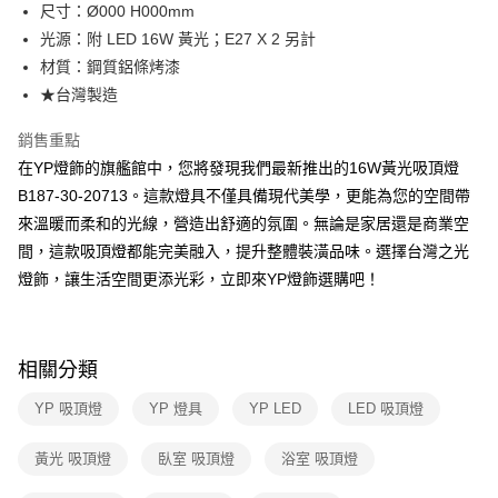
街口支付
尺寸：Ø000 H000mm
光源：附 LED 16W 黃光；E27 X 2 另計
悠遊付
材質：鋼質鋁條烤漆
Google Pay
★台灣製造
全盈+PAY
銷售重點
在YP燈飾的旗艦館中，您將發現我們最新推出的16W黃光吸頂燈
AFTEE先享後付
B187-30-20713。這款燈具不僅具備現代美學，更能為您的空間帶
相關說明
來溫暖而柔和的光線，營造出舒適的氛圍。無論是家居還是商業空
【關於「AFTEE先享後付」】
ATM付款
AFTEE先享後付是「在收到商品之後才付款」的支付方式。 讓您購物簡單
間，這款吸頂燈都能完美融入，提升整體裝潢品味。選擇台灣之光
便利好安心！
燈飾，讓生活空間更添光彩，立即來YP燈飾選購吧！
１．簡單：不需註冊會員、不需綁卡、不需儲值。
運送方式
２．便利：只要手機號碼，簡訊認證，即可結帳。
３．安心：先確認商品／服務後，再付款。
新竹貨運宅配
每筆NT$180，滿NT$5,000(含以上)免運費
【「AFTEE先享後付」結帳流程】
相關分類
１．於結帳方式選擇「AFTEE先享後付」後，將跳轉至「AFTEE先享後付」
結帳頁面，進行簡訊認證並確認金額後，即可完成結帳。
YP 吸頂燈
YP 燈具
YP LED
LED 吸頂燈
２．訂單成立數日內，您將收到繳費通知簡訊。
３．收到繳費通知簡訊後14天內，點擊此簡訊中的連結，可透過四大超商／
黃光 吸頂燈
臥室 吸頂燈
浴室 吸頂燈
ATM／網路銀行／等多元方式進行付款，方視為交易完成。
※ 請注意：結帳手續完成當下不需立刻繳費，但若您需要取消訂單，請聯絡