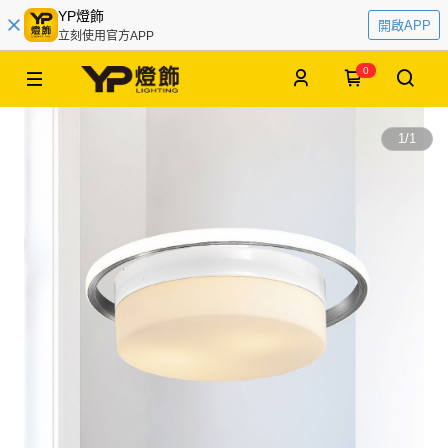
YP燈飾
開啟APP
立刻使用官方APP
0
1
/
1