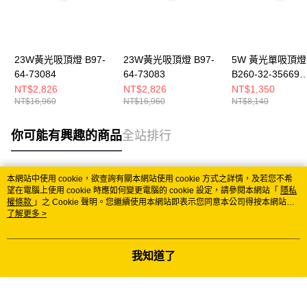
23W黃光吸頂燈 B97-
23W黃光吸頂燈 B97-
5W 黃光單吸頂燈
64-73084
64-73083
B260-32-35669
3566A
NT$2,826
NT$2,826
NT$1,350
NT$16,960
NT$16,960
NT$8,140
你可能有興趣的商品
全站排行
本網站中使用 cookie，欲查詢有關本網站使用 cookie 方式之詳情，及若您不希
熱門標籤
望在電腦上使用 cookie 時應如何變更電腦的 cookie 設定，請參閱本網站「
隱私
權條款
」之 Cookie 聲明。您繼續使用本網站即表示您同意本公司得按本網站使
用條款之 Cookie 聲明使用 cookie。
了解更多 >
我知道了