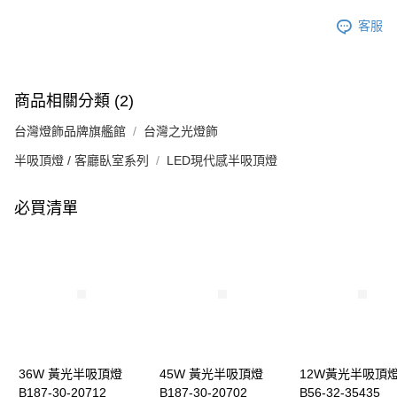
客服
商品相關分類 (2)
台灣燈飾品牌旗艦館
台灣之光燈飾
半吸頂燈 / 客廳臥室系列
LED現代感半吸頂燈
必買清單
36W 黃光半吸頂燈
45W 黃光半吸頂燈
12W黃光半吸頂
B187-30-20712
B187-30-20702
B56-32-35435