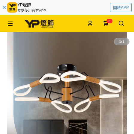
YP燈飾
開啟APP
立刻使用官方APP
0
1
/
1