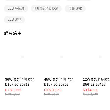
購買商品的店家。未經商家同意取消之訂單仍視為有效，需透過AFTEE先享
後付繳納相關費用。
LED 吸頂燈
現代感 半吸頂燈
台灣 燈飾
※ 交易是否成功請以「AFTEE先享後付 」之結帳頁面顯示為準，若有關於
是否繳費成功／繳費後需取消欲退款等相關疑問，請聯繫「AFTEE先享後付
客戶支援中心」
https://netprotections.freshdesk.com/support/home
LED 燈具
【注意事項】
１．透過由恩沛科技股份有限公司提供之「AFTEE先享後付」服務完成之交
必買清單
易，需依本服務之必要範圍內提供個人資料，並將交易相關給付款項請求債
權轉讓予恩沛科技股份有限公司。
２．關於個人資料處理事宜，請瀏覽以下網址：
https://aftee.tw/terms/#terms3
３．未成年的使用者請事先徵得法定代理人或監護人之同意方可使用
「AFTEE先享後付」，若未經同意申辦者引起之損失，本公司不負相關責
任。
４．使用「AFTEE先享後付」時，將依據個別帳號之用戶狀況，依本公司即
時審查核予不同之上限額度；若仍有額度不足之情形，本公司將視審查結果
請求用戶進行身份認證。
36W 黃光半吸頂燈
45W 黃光半吸頂燈
12W黃光半吸頂
５．嚴禁一人註冊多個帳號或使用他人資訊註冊。若發現惡意使用之情形，
B187-30-20712
B187-30-20702
B56-32-35435
恩沛科技股份有限公司將有權停止該用戶之使用額度並採取法律行動。
NT$7,000
NT$11,675
NT$4,050
NT$42,000
NT$70,050
NT$24,310