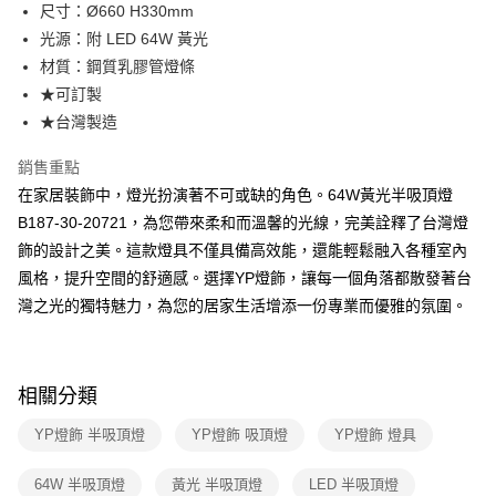
街口支付
尺寸：Ø660 H330mm
光源：附 LED 64W 黃光
悠遊付
材質：鋼質乳膠管燈條
Google Pay
★可訂製
★台灣製造
全盈+PAY
銷售重點
AFTEE先享後付
在家居裝飾中，燈光扮演著不可或缺的角色。64W黃光半吸頂燈
相關說明
B187-30-20721，為您帶來柔和而溫馨的光線，完美詮釋了台灣燈
【關於「AFTEE先享後付」】
ATM付款
AFTEE先享後付是「在收到商品之後才付款」的支付方式。 讓您購物簡單
飾的設計之美。這款燈具不僅具備高效能，還能輕鬆融入各種室內
便利好安心！
風格，提升空間的舒適感。選擇YP燈飾，讓每一個角落都散發著台
１．簡單：不需註冊會員、不需綁卡、不需儲值。
運送方式
２．便利：只要手機號碼，簡訊認證，即可結帳。
灣之光的獨特魅力，為您的居家生活增添一份專業而優雅的氛圍。
３．安心：先確認商品／服務後，再付款。
新竹貨運宅配
每筆NT$180，滿NT$5,000(含以上)免運費
【「AFTEE先享後付」結帳流程】
１．於結帳方式選擇「AFTEE先享後付」後，將跳轉至「AFTEE先享後付」
相關分類
結帳頁面，進行簡訊認證並確認金額後，即可完成結帳。
２．訂單成立數日內，您將收到繳費通知簡訊。
YP燈飾 半吸頂燈
YP燈飾 吸頂燈
YP燈飾 燈具
３．收到繳費通知簡訊後14天內，點擊此簡訊中的連結，可透過四大超商／
ATM／網路銀行／等多元方式進行付款，方視為交易完成。
※ 請注意：結帳手續完成當下不需立刻繳費，但若您需要取消訂單，請聯絡
64W 半吸頂燈
黃光 半吸頂燈
LED 半吸頂燈