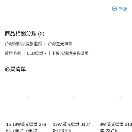
客服
商品相關分類 (2)
台灣燈飾品牌旗艦館
台灣之光燈飾
壁燈系列
LED壁燈、上下投光情境投影壁燈
必買清單
15-18W黃光壁燈 B76-
12W 黃光壁燈 B187-
8W 黃光壁燈 B18
64-74641 74642
30-23704
30-23715