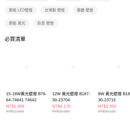
購買商品的店家。未經商家同意取消之訂單仍視為有效，需透過AFTEE先享
後付繳納相關費用。
節能 LED壁燈
台灣製 壁燈
客廳 壁燈
※ 交易是否成功請以「AFTEE先享後付 」之結帳頁面顯示為準，若有關於
是否繳費成功／繳費後需取消欲退款等相關疑問，請聯繫「AFTEE先享後付
客戶支援中心」
https://netprotections.freshdesk.com/support/home
節能 黃光
臥室 壁燈
【注意事項】
１．透過由恩沛科技股份有限公司提供之「AFTEE先享後付」服務完成之交
必買清單
易，需依本服務之必要範圍內提供個人資料，並將交易相關給付款項請求債
權轉讓予恩沛科技股份有限公司。
２．關於個人資料處理事宜，請瀏覽以下網址：
https://aftee.tw/terms/#terms3
３．未成年的使用者請事先徵得法定代理人或監護人之同意方可使用
「AFTEE先享後付」，若未經同意申辦者引起之損失，本公司不負相關責
任。
４．使用「AFTEE先享後付」時，將依據個別帳號之用戶狀況，依本公司即
時審查核予不同之上限額度；若仍有額度不足之情形，本公司將視審查結果
請求用戶進行身份認證。
15-18W黃光壁燈 B76-
12W 黃光壁燈 B187-
8W 黃光壁燈 B18
５．嚴禁一人註冊多個帳號或使用他人資訊註冊。若發現惡意使用之情形，
64-74641 74642
30-23704
30-23715
恩沛科技股份有限公司將有權停止該用戶之使用額度並採取法律行動。
NT$1,999
NT$4,170
NT$3,350
NT$12,000
NT$25,050
NT$20,100