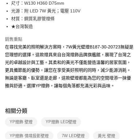
街口支付
尺寸：W130 H360 D75mm
光源：附 LED 7W 黃光；電壓 110V
悠遊付
材質：鋼質乳膠管燈條
Google Pay
★台灣製造
全盈+PAY
銷售重點
在尋找完美的照明解決方案時，7W黃光壁燈B187-30-20723無疑是
AFTEE先享後付
您理想的選擇。這款燈具來自台灣燈飾品牌旗艦館，展現了台灣之
相關說明
光的卓越設計與工藝。其柔和的黃光不僅能營造溫馨的居家氛圍，
【關於「AFTEE先享後付」】
ATM付款
AFTEE先享後付是「在收到商品之後才付款」的支付方式。 讓您購物簡單
更具備節能的優勢，讓您在享受美好照明的同時，減少能源消耗。
便利好安心！
無論是客廳、臥室還是走廊，這款壁燈都能為您的空間增添一抹優
１．簡單：不需註冊會員、不需綁卡、不需儲值。
運送方式
２．便利：只要手機號碼，簡訊認證，即可結帳。
雅與舒適。選擇YP燈飾，讓每個角落都充滿光彩與品味。
３．安心：先確認商品／服務後，再付款。
新竹貨運宅配
每筆NT$180，滿NT$5,000(含以上)免運費
【「AFTEE先享後付」結帳流程】
１．於結帳方式選擇「AFTEE先享後付」後，將跳轉至「AFTEE先享後付」
相關分類
結帳頁面，進行簡訊認證並確認金額後，即可完成結帳。
２．訂單成立數日內，您將收到繳費通知簡訊。
YP燈飾 壁燈
YP燈飾 LED壁燈
３．收到繳費通知簡訊後14天內，點擊此簡訊中的連結，可透過四大超商／
ATM／網路銀行／等多元方式進行付款，方視為交易完成。
※ 請注意：結帳手續完成當下不需立刻繳費，但若您需要取消訂單，請聯絡
YP燈飾 情境投影壁燈
7W LED壁燈
黃光 壁燈