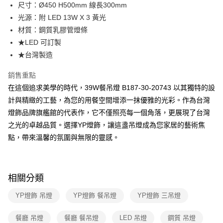
街口支付
尺寸：Ø450 H500mm 線長300mm
光源：附 LED 13W X 3 黃光
悠遊付
材質：鋼質乳膠管燈條
Google Pay
★LED 可訂製
★台灣製造
全盈+PAY
銷售重點
AFTEE先享後付
在這個追求美學的時代，39W餐吊燈 B187-30-20743 以其獨特的設
相關說明
計與精緻的工藝，為您的用餐空間增添一抹優雅的光彩。作為台灣
【關於「AFTEE先享後付」】
ATM付款
AFTEE先享後付是「在收到商品之後才付款」的支付方式。 讓您購物簡單
燈飾品牌旗艦館的代表作，它不僅照亮每一個角落，更展現了台灣
便利好安心！
之光的卓越品質。選擇YP燈飾，讓這盞吊燈成為您家居的藝術焦
１．簡單：不需註冊會員、不需綁卡、不需儲值。
運送方式
２．便利：只要手機號碼，簡訊認證，即可結帳。
點，帶來溫馨的氛圍與無限的靈感。
３．安心：先確認商品／服務後，再付款。
新竹貨運宅配
每筆NT$180，滿NT$5,000(含以上)免運費
【「AFTEE先享後付」結帳流程】
１．於結帳方式選擇「AFTEE先享後付」後，將跳轉至「AFTEE先享後付」
相關分類
結帳頁面，進行簡訊認證並確認金額後，即可完成結帳。
２．訂單成立數日內，您將收到繳費通知簡訊。
YP燈飾 吊燈
YP燈飾 餐吊燈
YP燈飾 三吊燈
３．收到繳費通知簡訊後14天內，點擊此簡訊中的連結，可透過四大超商／
ATM／網路銀行／等多元方式進行付款，方視為交易完成。
※ 請注意：結帳手續完成當下不需立刻繳費，但若您需要取消訂單，請聯絡
餐廳 吊燈
餐廳 餐吊燈
LED 吊燈
鋼質 吊燈