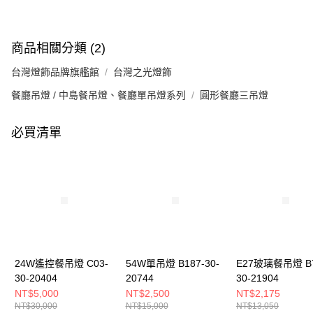
商品相關分類 (2)
台灣燈飾品牌旗艦館
台灣之光燈飾
餐廳吊燈 / 中島餐吊燈、餐廳單吊燈系列
圓形餐廳三吊燈
必買清單
24W遙控餐吊燈 C03-
54W單吊燈 B187-30-
E27玻璃餐吊燈 B7
30-20404
20744
30-21904
NT$5,000
NT$2,500
NT$2,175
NT$30,000
NT$15,000
NT$13,050