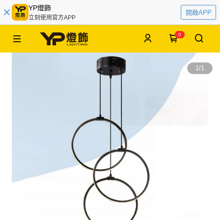
YP燈飾
開啟APP
立刻使用官方APP
0
1
/
1