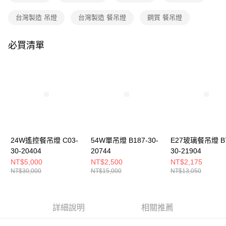
購買商品的店家。未經商家同意取消之訂單仍視為有效，需透過AFTEE先享
後付繳納相關費用。
台灣製造 吊燈
台灣製造 餐吊燈
鋼質 餐吊燈
※ 交易是否成功請以「AFTEE先享後付 」之結帳頁面顯示為準，若有關於
是否繳費成功／繳費後需取消欲退款等相關疑問，請聯繫「AFTEE先享後付
客戶支援中心」
https://netprotections.freshdesk.com/support/home
必買清單
【注意事項】
１．透過由恩沛科技股份有限公司提供之「AFTEE先享後付」服務完成之交
易，需依本服務之必要範圍內提供個人資料，並將交易相關給付款項請求債
權轉讓予恩沛科技股份有限公司。
２．關於個人資料處理事宜，請瀏覽以下網址：
https://aftee.tw/terms/#terms3
３．未成年的使用者請事先徵得法定代理人或監護人之同意方可使用
「AFTEE先享後付」，若未經同意申辦者引起之損失，本公司不負相關責
任。
４．使用「AFTEE先享後付」時，將依據個別帳號之用戶狀況，依本公司即
24W遙控餐吊燈 C03-
54W單吊燈 B187-30-
E27玻璃餐吊燈 B7
時審查核予不同之上限額度；若仍有額度不足之情形，本公司將視審查結果
30-20404
20744
30-21904
請求用戶進行身份認證。
NT$5,000
NT$2,500
NT$2,175
５．嚴禁一人註冊多個帳號或使用他人資訊註冊。若發現惡意使用之情形，
NT$30,000
NT$15,000
NT$13,050
恩沛科技股份有限公司將有權停止該用戶之使用額度並採取法律行動。
詳細說明
相關推薦