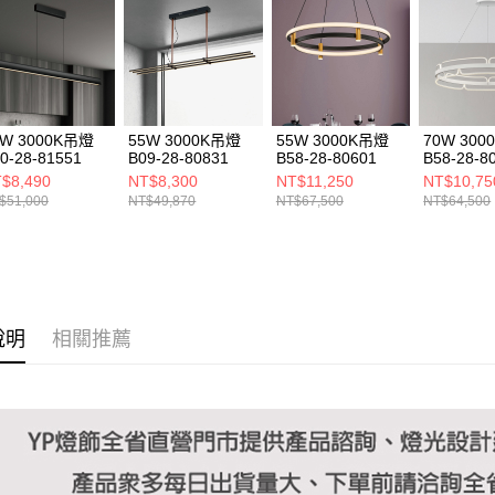
https://aft
３．未成
「AFTE
任。
４．使用「
即時審查
結果請求
0W 3000K吊燈
55W 3000K吊燈
55W 3000K吊燈
70W 30
５．嚴禁
0-28-81551
B09-28-80831
B58-28-80601
B58-28-8
形，恩沛
$8,490
NT$8,300
NT$11,250
NT$10,75
動。
$51,000
NT$49,870
NT$67,500
NT$64,500
說明
相關推薦