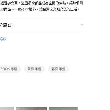
FTEE先享後付」】
廳還是辦公室，這盞吊燈都能成為空間的焦點，讓每個瞬
先享後付是「在收到商品之後才付款」的支付方式。 讓您購物簡單
魅力與品味。選擇YP燈飾，讓台灣之光照亮您的生活。
心！
：不需註冊會員、不需綁卡、不需儲值。
：只要手機號碼，簡訊認證，即可結帳。
：先確認商品／服務後，再付款。
類 (2)
宅配
EE先享後付」結帳流程】
品牌旗艦館
台灣之光燈飾
80，滿NT$5,000(含以上)免運費
方式選擇「AFTEE先享後付」後，將跳轉至「AFTEE先享後
客服
頁面，進行簡訊認證並確認金額後，即可完成結帳。
/ 中島餐吊燈、餐廳單吊燈系列
LED餐廳吊燈、LED餐
成立數日內，您將收到繳費通知簡訊。
費通知簡訊後14天內，點擊此簡訊中的連結，可透過四大超商
網路銀行／等多元方式進行付款，方視為交易完成。
：結帳手續完成當下不需立刻繳費，但若您需要取消訂單，請聯
的店家。未經商家同意取消之訂單仍視為有效，需透過AFTEE
繳納相關費用。
3000K 吊燈
餐廳 吊燈
客廳 吊燈
否成功請以「AFTEE先享後付 」之結帳頁面顯示為準，若有關於
功／繳費後需取消欲退款等相關疑問，請聯繫「AFTEE先享後
援中心」
https://netprotections.freshdesk.com/support/home
項】
恩沛科技股份有限公司提供之「AFTEE先享後付」服務完成之
依本服務之必要範圍內提供個人資料，並將交易相關給付款項請
讓予恩沛科技股份有限公司。
個人資料處理事宜，請瀏覽以下網址：