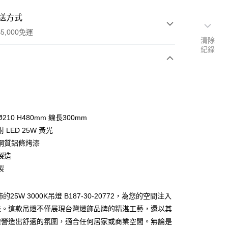
送方式
5,000免運
清除
紀錄
次付款
210 H480mm 線長300mm
 LED 25W 黃光
鋼質鋁條烤漆
製造
製
y
的25W 3000K吊燈 B187-30-20772，為您的空間注入
享後付
雅。這款吊燈不僅展現台灣燈飾品牌的精湛工藝，還以其
線營造出舒適的氛圍，適合任何居家或商業空間。無論是