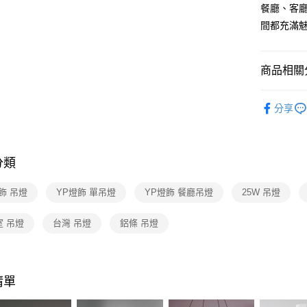
【關於「A
餐廳、客
ATM付款
AFTEE
間都充滿
便利好安
１．簡單
２．便利
運送方式
３．安心
商品相關分
新竹貨運
【「AFT
台灣燈飾
每筆NT$1
１．於結帳
分享
付」結帳
餐廳吊燈 
２．訂單
廳單吊燈
３．收到繳
／ATM／
分類
※ 請注意
絡購買商品
先享後付
飾 吊燈
YP燈飾 單吊燈
YP燈飾 餐廳吊燈
25W 吊燈
※ 交易是
是否繳費成
室 吊燈
台灣 吊燈
鋁條 吊燈
付客戶支
【注意事
１．透過由
交易，需
清單
求債權轉
２．關於