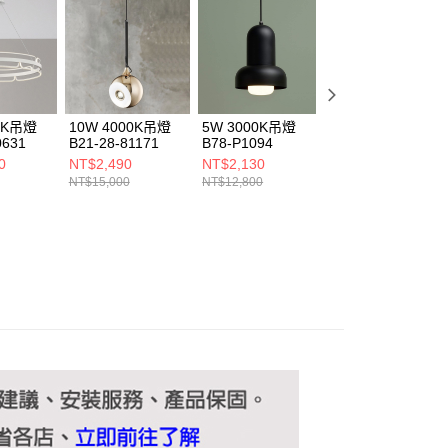
ee.tw/terms/#terms3
年的使用者請事先徵得法定代理人或監護人之同意方可使用
E先享後付」，若未經同意申辦者引起之損失，本公司不負相關責
AFTEE先享後付」時，將依據個別帳號之用戶狀況，依本公司
核予不同之上限額度；若仍有額度不足之情形，本公司將視審查
用戶進行身份認證。
00K吊燈
10W 4000K吊燈
5W 3000K吊燈
30W 3000K吊燈
一人註冊多個帳號或使用他人資訊註冊。若發現惡意使用之情
0631
B21-28-81171
B78-P1094
B58-28-80451
科技股份有限公司將有權停止該用戶之使用額度並採取法律行
0
NT$2,490
NT$2,130
NT$9,890
NT$15,000
NT$12,800
NT$59,400