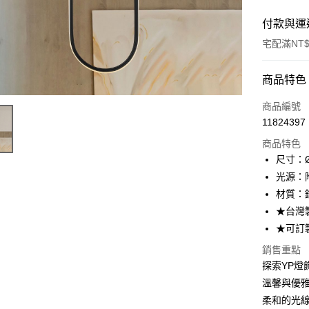
付款與運
宅配滿NT$
付款方式
商品特色
信用卡一
商品編號
11824397
LINE Pay
商品特色
Apple Pay
尺寸：Ø
光源：附
街口支付
材質：
悠遊付
★台灣
★可訂
Google Pa
銷售重點
全盈+PAY
探索YP燈飾
AFTEE先
溫馨與優
相關說明
柔和的光