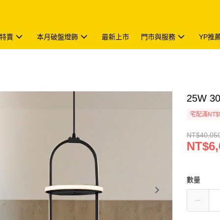
特賣
本月破盤燈飾
最新上市
門市與服務
YP推
25W 3
宅配滿NT$
NT$40,05
NT$6,
數量