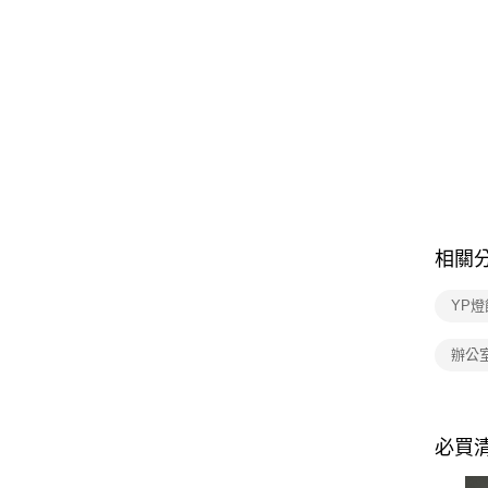
相關
YP燈
辦公
必買