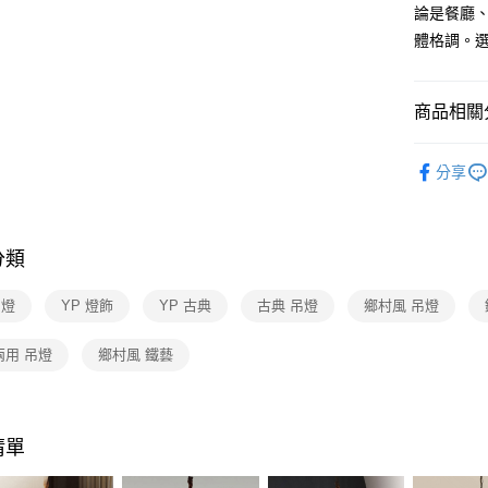
【關於「A
論是餐廳
ATM付款
AFTEE
體格調。選
便利好安
１．簡單
２．便利
運送方式
３．安心
商品相關分
新竹貨運
【「AFT
台灣燈飾
每筆NT$1
１．於結帳
分享
付」結帳
吊燈 / 
２．訂單
燈、銅製
３．收到繳
／ATM／
分類
※ 請注意
絡購買商品
先享後付
吊燈
YP 燈飾
YP 古典
古典 吊燈
鄉村風 吊燈
※ 交易是
是否繳費成
兩用 吊燈
鄉村風 鐵藝
付客戶支
【注意事
１．透過由
交易，需
清單
求債權轉
２．關於