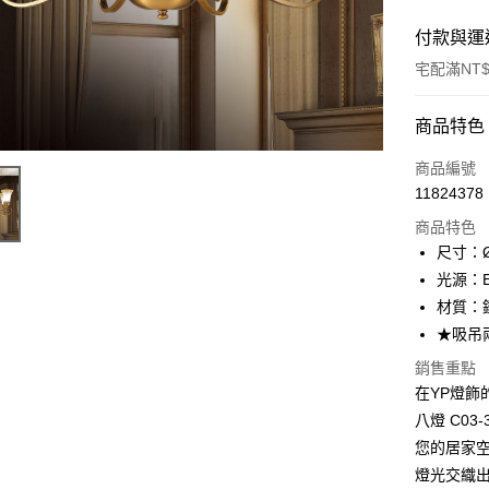
付款與運
宅配滿NT$
付款方式
商品特色
信用卡一
商品編號
11824378
LINE Pay
商品特色
Apple Pay
尺寸：Ø
光源：E
街口支付
材質：
悠遊付
★吸吊
Google Pa
銷售重點
在YP燈飾
全盈+PAY
八燈 C0
AFTEE先
您的居家
相關說明
燈光交織