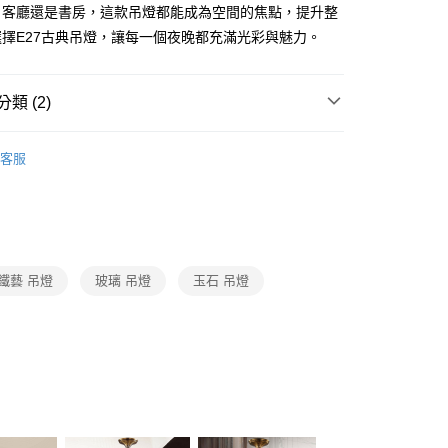
FTEE先享後付」】
、客廳還是書房，這款吊燈都能成為空間的焦點，提升整
先享後付是「在收到商品之後才付款」的支付方式。 讓您購物簡單
擇E27古典吊燈，讓每一個夜晚都充滿光彩與魅力。
心！
：不需註冊會員、不需綁卡、不需儲值。
：只要手機號碼，簡訊認證，即可結帳。
：先確認商品／服務後，再付款。
類 (2)
宅配
EE先享後付」結帳流程】
品牌旗艦館
台灣之光燈飾
80，滿NT$5,000(含以上)免運費
方式選擇「AFTEE先享後付」後，將跳轉至「AFTEE先享後
客服
頁面，進行簡訊認證並確認金額後，即可完成結帳。
客廳營業空間吊燈系列
鄉村風吊燈、古典吊燈、布罩吊
成立數日內，您將收到繳費通知簡訊。
品蒂凡尼吊燈
費通知簡訊後14天內，點擊此簡訊中的連結，可透過四大超商
網路銀行／等多元方式進行付款，方視為交易完成。
：結帳手續完成當下不需立刻繳費，但若您需要取消訂單，請聯
的店家。未經商家同意取消之訂單仍視為有效，需透過AFTEE
繳納相關費用。
鐵藝 吊燈
玻璃 吊燈
玉石 吊燈
否成功請以「AFTEE先享後付 」之結帳頁面顯示為準，若有關於
功／繳費後需取消欲退款等相關疑問，請聯繫「AFTEE先享後
援中心」
https://netprotections.freshdesk.com/support/home
項】
恩沛科技股份有限公司提供之「AFTEE先享後付」服務完成之
依本服務之必要範圍內提供個人資料，並將交易相關給付款項請
讓予恩沛科技股份有限公司。
個人資料處理事宜，請瀏覽以下網址：