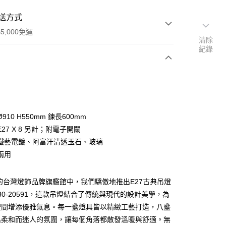
送方式
5,000免運
清除
紀錄
次付款
910 H550mm 鍊長600mm
27 X 8 另計；附電子開關
鐵藝電鍍、阿富汗清透玉石、玻璃
兩用
y
的台灣燈飾品牌旗艦館中，我們驕傲地推出E27古典吊燈
3-30-20591，這款吊燈結合了傳統與現代的設計美學，為
享後付
空間增添優雅氣息。每一盞燈具皆以精緻工藝打造，八盞
出柔和而迷人的氛圍，讓每個角落都散發溫暖與舒適。無