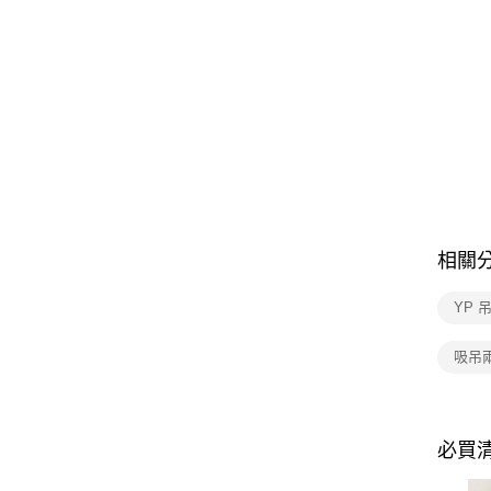
相關
YP 
吸吊
必買