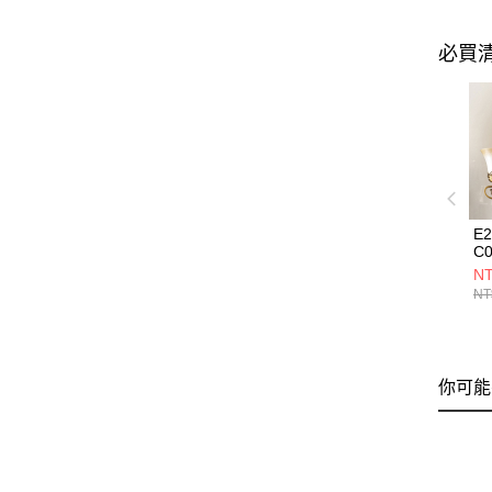
必買
E
C0
NT
NT
你可能