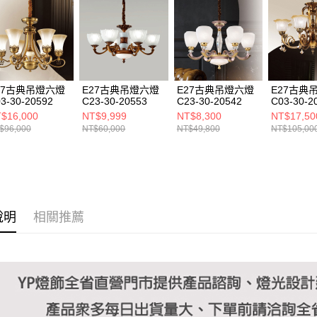
https://aft
３．未成
「AFTE
任。
４．使用「
即時審查
結果請求
27古典吊燈六燈
E27古典吊燈六燈
E27古典吊燈六燈
E27古典
５．嚴禁
3-30-20592
C23-30-20553
C23-30-20542
C03-30-2
形，恩沛
$16,000
NT$9,999
NT$8,300
NT$17,50
動。
$96,000
NT$60,000
NT$49,800
NT$105,00
說明
相關推薦