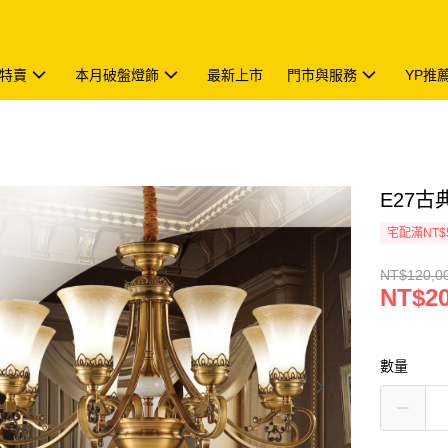
特賣
本月破盤燈飾
最新上市
門市與服務
YP推
E27古典
宅配滿NT$
NT$120,0
NT$20
數量