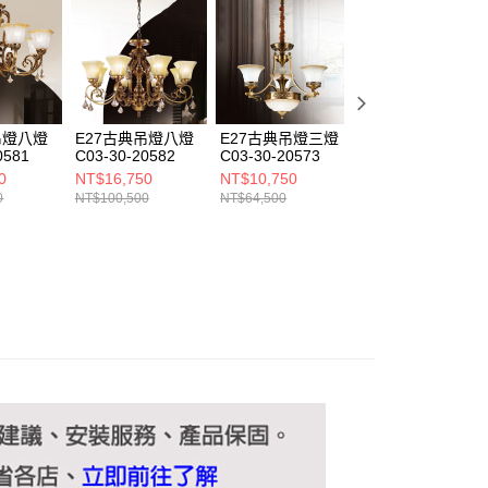
ee.tw/terms/#terms3
年的使用者請事先徵得法定代理人或監護人之同意方可使用
E先享後付」，若未經同意申辦者引起之損失，本公司不負相關責
AFTEE先享後付」時，將依據個別帳號之用戶狀況，依本公司
核予不同之上限額度；若仍有額度不足之情形，本公司將視審查
用戶進行身份認證。
吊燈八燈
E27古典吊燈八燈
E27古典吊燈三燈
E27古典吊燈三燈
一人註冊多個帳號或使用他人資訊註冊。若發現惡意使用之情
0581
C03-30-20582
C03-30-20573
C03-30-20593
科技股份有限公司將有權停止該用戶之使用額度並採取法律行
0
NT$16,750
NT$10,750
NT$11,000
0
NT$100,500
NT$64,500
NT$66,000