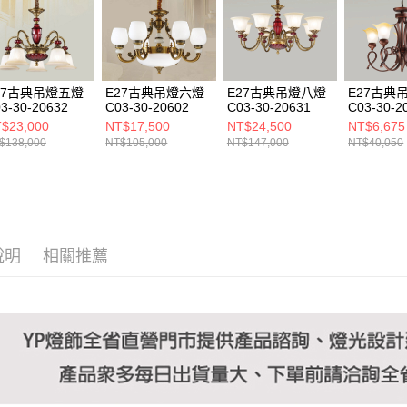
https://aft
３．未成
「AFTE
任。
４．使用「
即時審查
27古典吊燈五燈
E27古典吊燈六燈
E27古典吊燈八燈
E27古典
結果請求
3-30-20632
C03-30-20602
C03-30-20631
C03-30-2
５．嚴禁
$23,000
NT$17,500
NT$24,500
NT$6,675
形，恩沛
$138,000
NT$105,000
NT$147,000
NT$40,050
動。
說明
相關推薦