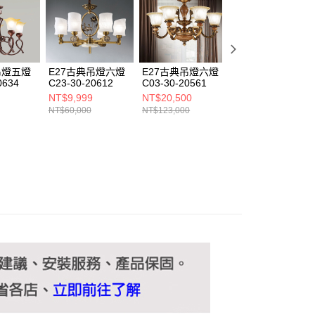
ee.tw/terms/#terms3
年的使用者請事先徵得法定代理人或監護人之同意方可使用
E先享後付」，若未經同意申辦者引起之損失，本公司不負相關責
AFTEE先享後付」時，將依據個別帳號之用戶狀況，依本公司
核予不同之上限額度；若仍有額度不足之情形，本公司將視審查
吊燈五燈
E27古典吊燈六燈
E27古典吊燈六燈
E14古典吊燈 B18
用戶進行身份認證。
0634
C23-30-20612
C03-30-20561
H300100
一人註冊多個帳號或使用他人資訊註冊。若發現惡意使用之情
NT$9,999
NT$20,500
NT$19,660
科技股份有限公司將有權停止該用戶之使用額度並採取法律行
NT$60,000
NT$123,000
NT$118,000