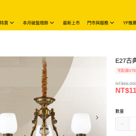
特賣
本月破盤燈飾
最新上市
門市與服務
YP推
E27古典
宅配滿NT$
NT$66,00
NT$11
數量