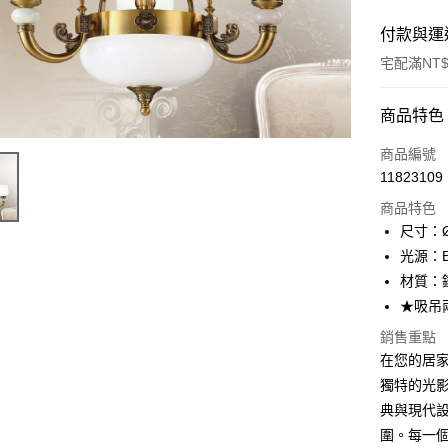
付款與運
宅配滿NT$
付款方式
商品特色
信用卡一
商品編號
11823109
LINE Pay
商品特色
Apple Pay
尺寸：Ø
光源：E
街口支付
材質：
悠遊付
★吸吊
Google Pa
銷售重點
在您的居家空
全盈+PAY
獨特的光
AFTEE先
典與現代
相關說明
圍。每一