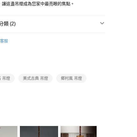
FTEE先享後付」】
飾，讓這盞吊燈成為您家中最亮眼的焦點。
先享後付是「在收到商品之後才付款」的支付方式。 讓您購物簡單
心！
：不需註冊會員、不需綁卡、不需儲值。
類 (2)
：只要手機號碼，簡訊認證，即可結帳。
：先確認商品／服務後，再付款。
品牌旗艦館
台灣之光燈飾
宅配
EE先享後付」結帳流程】
客服
80，滿NT$5,000(含以上)免運費
/ 中島餐吊燈、餐廳單吊燈系列
美式古典鄉村風、時尚
方式選擇「AFTEE先享後付」後，將跳轉至「AFTEE先享後
頁面，進行簡訊認證並確認金額後，即可完成結帳。
屬燈罩、布罩吊燈、銅製蒂凡尼吊燈
成立數日內，您將收到繳費通知簡訊。
費通知簡訊後14天內，點擊此簡訊中的連結，可透過四大超商
網路銀行／等多元方式進行付款，方視為交易完成。
：結帳手續完成當下不需立刻繳費，但若您需要取消訂單，請聯
 吊燈
美式古典 吊燈
鄉村風 吊燈
的店家。未經商家同意取消之訂單仍視為有效，需透過AFTEE
繳納相關費用。
否成功請以「AFTEE先享後付 」之結帳頁面顯示為準，若有關於
功／繳費後需取消欲退款等相關疑問，請聯繫「AFTEE先享後
援中心」
https://netprotections.freshdesk.com/support/home
項】
恩沛科技股份有限公司提供之「AFTEE先享後付」服務完成之
依本服務之必要範圍內提供個人資料，並將交易相關給付款項請
讓予恩沛科技股份有限公司。
個人資料處理事宜，請瀏覽以下網址：