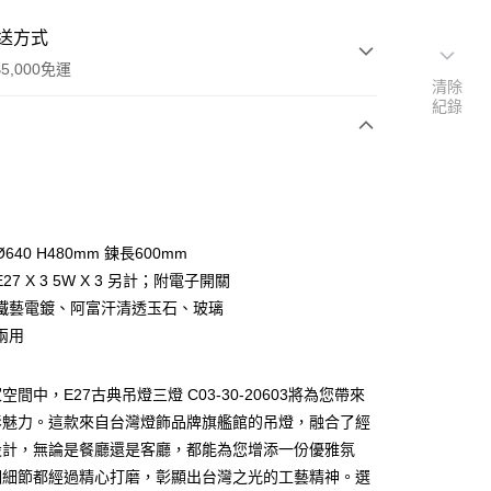
送方式
5,000免運
清除
紀錄
次付款
640 H480mm 鍊長600mm
27 X 3 5W X 3 另計；附電子開關
鐵藝電鍍、阿富汗清透玉石、玻璃
兩用
y
間中，E27古典吊燈三燈 C03-30-20603將為您帶來
影魅力。這款來自台灣燈飾品牌旗艦館的吊燈，融合了經
享後付
設計，無論是餐廳還是客廳，都能為您增添一份優雅氛
個細節都經過精心打磨，彰顯出台灣之光的工藝精神。選