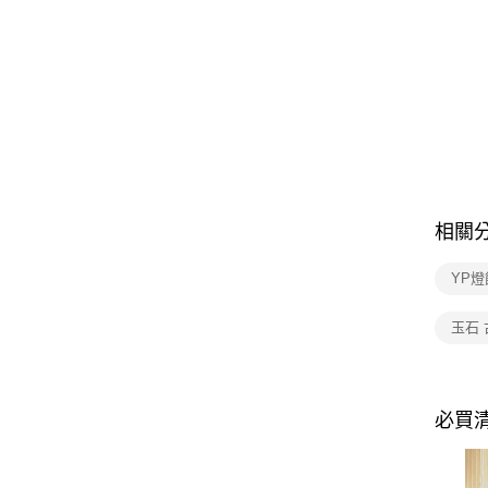
相關
YP燈
玉石 
必買