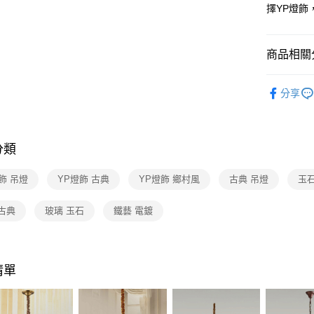
【關於「A
擇YP燈
ATM付款
AFTEE
便利好安
１．簡單
商品相關分
２．便利
運送方式
３．安心
台灣燈飾
新竹貨運
【「AFT
分享
每筆NT$1
餐廳吊燈 
１．於結帳
付」結帳
造型、金
２．訂單
３．收到繳
分類
／ATM／
※ 請注意
飾 吊燈
YP燈飾 古典
YP燈飾 鄉村風
古典 吊燈
玉石
絡購買商品
先享後付
※ 交易是
古典
玻璃 玉石
鐵藝 電鍍
是否繳費成
付客戶支
【注意事
清單
１．透過由
交易，需
求債權轉
２．關於