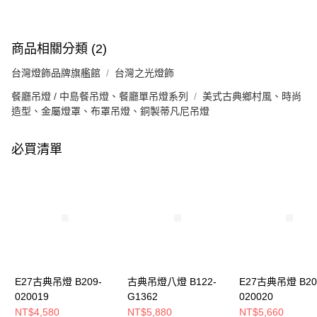
商品相關分類 (2)
台灣燈飾品牌旗艦館
台灣之光燈飾
餐廳吊燈 / 中島餐吊燈、餐廳單吊燈系列
美式古典鄉村風、時尚
造型、金屬燈罩、布罩吊燈、銅製蒂凡尼吊燈
必買清單
E27古典吊燈 B209-
古典吊燈八燈 B122-
E27古典吊燈 B20
020019
G1362
020020
NT$4,580
NT$5,880
NT$5,660