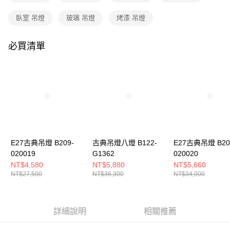
購買商品的店家。未經商家同意取消之訂單仍視為有效，需透過AFTEE先享
後付繳納相關費用。
臥室 吊燈
玻璃 吊燈
烤漆 吊燈
※ 交易是否成功請以「AFTEE先享後付 」之結帳頁面顯示為準，若有關於
是否繳費成功／繳費後需取消欲退款等相關疑問，請聯繫「AFTEE先享後付
客戶支援中心」
https://netprotections.freshdesk.com/support/home
必買清單
【注意事項】
１．透過由恩沛科技股份有限公司提供之「AFTEE先享後付」服務完成之交
易，需依本服務之必要範圍內提供個人資料，並將交易相關給付款項請求債
權轉讓予恩沛科技股份有限公司。
２．關於個人資料處理事宜，請瀏覽以下網址：
https://aftee.tw/terms/#terms3
３．未成年的使用者請事先徵得法定代理人或監護人之同意方可使用
「AFTEE先享後付」，若未經同意申辦者引起之損失，本公司不負相關責
任。
４．使用「AFTEE先享後付」時，將依據個別帳號之用戶狀況，依本公司即
E27古典吊燈 B209-
古典吊燈八燈 B122-
E27古典吊燈 B20
時審查核予不同之上限額度；若仍有額度不足之情形，本公司將視審查結果
020019
G1362
020020
請求用戶進行身份認證。
NT$4,580
NT$5,880
NT$5,660
５．嚴禁一人註冊多個帳號或使用他人資訊註冊。若發現惡意使用之情形，
NT$27,500
NT$36,300
NT$34,000
恩沛科技股份有限公司將有權停止該用戶之使用額度並採取法律行動。
詳細說明
相關推薦