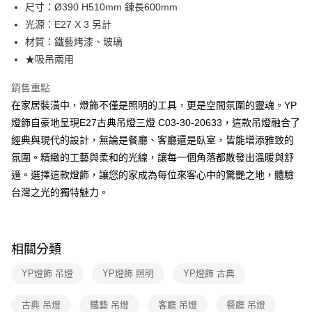
街口支付
尺寸：Ø390 H510mm 鍊長600mm
光源：E27 X 3 另計
悠遊付
材質：鐵藝烤漆、玻璃
Google Pay
★吸吊兩用
全盈+PAY
銷售重點
在家居裝潢中，燈飾不僅是照明的工具，更是空間氛圍的靈魂。YP
AFTEE先享後付
燈飾自豪地呈現E27古典吊燈三燈 C03-30-20633，這款吊燈融合了
相關說明
經典與現代的設計，無論是餐廳、客廳還是臥室，皆能增添雅致的
【關於「AFTEE先享後付」】
ATM付款
AFTEE先享後付是「在收到商品之後才付款」的支付方式。 讓您購物簡單
氛圍。精緻的工藝與柔和的光線，讓每一個角落都散發出溫暖與舒
便利好安心！
適。選擇這款燈飾，讓您的家成為每位來客心中的驚艷之地，體驗
１．簡單：不需註冊會員、不需綁卡、不需儲值。
運送方式
２．便利：只要手機號碼，簡訊認證，即可結帳。
台灣之光的獨特魅力。
３．安心：先確認商品／服務後，再付款。
新竹貨運宅配
每筆NT$180，滿NT$5,000(含以上)免運費
【「AFTEE先享後付」結帳流程】
１．於結帳方式選擇「AFTEE先享後付」後，將跳轉至「AFTEE先享後付」
相關分類
結帳頁面，進行簡訊認證並確認金額後，即可完成結帳。
２．訂單成立數日內，您將收到繳費通知簡訊。
YP燈飾 吊燈
YP燈飾 照明
YP燈飾 古典
３．收到繳費通知簡訊後14天內，點擊此簡訊中的連結，可透過四大超商／
ATM／網路銀行／等多元方式進行付款，方視為交易完成。
※ 請注意：結帳手續完成當下不需立刻繳費，但若您需要取消訂單，請聯絡
古典 吊燈
鐵藝 吊燈
客廳 吊燈
餐廳 吊燈