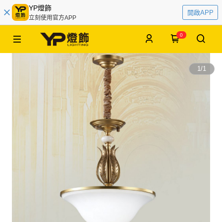
YP燈飾
開啟APP
立刻使用官方APP
0
1
/
1