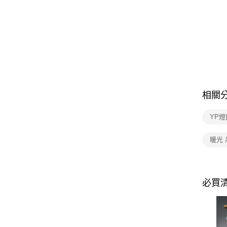
相關
YP燈
暖光 
必買