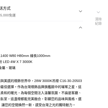
送方式
5,000免運
清除
紀錄
次付款
1400 W80 H80mm 線長1000mm
LED 4W X 7 3000K
金屬、玻璃
美感的燈飾世界中，28W 3000K吊燈 C16-30-20503
y
的最佳選擇。作為台灣燈飾品牌旗艦館中的璀璨之星，這
其柔和的暖光，為每個空間注入溫馨氛圍。不論是客廳、
享後付
是臥室，這盞燈都能完美融合，彰顯您的品味與風格。選
飾，讓您的空間煥然一新，感受台灣之光的獨特魅力。