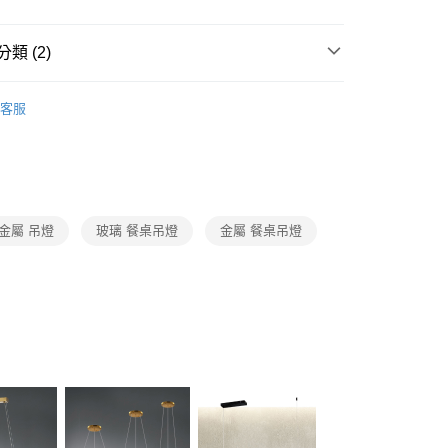
FTEE先享後付」】
先享後付是「在收到商品之後才付款」的支付方式。 讓您購物簡單
心！
類 (2)
：不需註冊會員、不需綁卡、不需儲值。
：只要手機號碼，簡訊認證，即可結帳。
品牌旗艦館
台灣之光燈飾
：先確認商品／服務後，再付款。
客服
宅配
/ 中島餐吊燈、餐廳單吊燈系列
LED中島長型餐桌吊燈
EE先享後付」結帳流程】
80，滿NT$5,000(含以上)免運費
方式選擇「AFTEE先享後付」後，將跳轉至「AFTEE先享後
頁面，進行簡訊認證並確認金額後，即可完成結帳。
成立數日內，您將收到繳費通知簡訊。
費通知簡訊後14天內，點擊此簡訊中的連結，可透過四大超商
網路銀行／等多元方式進行付款，方視為交易完成。
金屬 吊燈
玻璃 餐桌吊燈
金屬 餐桌吊燈
：結帳手續完成當下不需立刻繳費，但若您需要取消訂單，請聯
的店家。未經商家同意取消之訂單仍視為有效，需透過AFTEE
繳納相關費用。
否成功請以「AFTEE先享後付 」之結帳頁面顯示為準，若有關於
功／繳費後需取消欲退款等相關疑問，請聯繫「AFTEE先享後
援中心」
https://netprotections.freshdesk.com/support/home
項】
恩沛科技股份有限公司提供之「AFTEE先享後付」服務完成之
依本服務之必要範圍內提供個人資料，並將交易相關給付款項請
讓予恩沛科技股份有限公司。
個人資料處理事宜，請瀏覽以下網址：