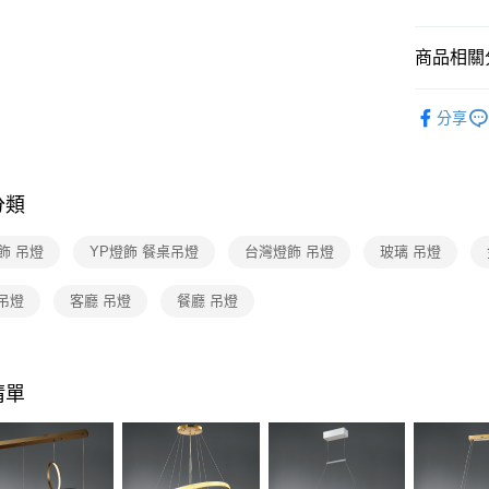
【關於「A
ATM付款
AFTEE
便利好安
商品相關分
１．簡單
２．便利
運送方式
台灣燈飾
３．安心
分享
新竹貨運
餐廳吊燈 
【「AFT
每筆NT$1
１．於結帳
付」結帳
分類
２．訂單
３．收到繳
／ATM／
飾 吊燈
YP燈飾 餐桌吊燈
台灣燈飾 吊燈
玻璃 吊燈
※ 請注意
絡購買商品
吊燈
客廳 吊燈
餐廳 吊燈
先享後付
※ 交易是
是否繳費成
付客戶支
清單
【注意事
１．透過由
交易，需
求債權轉
２．關於