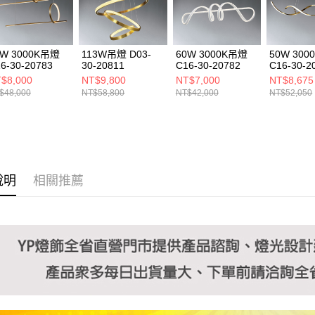
https://aft
３．未成
「AFTE
任。
8W 3000K吊燈
113W吊燈 D03-
60W 3000K吊燈
50W 30
４．使用「
6-30-20783
30-20811
C16-30-20782
C16-30-2
即時審查
$8,000
NT$9,800
NT$7,000
NT$8,675
結果請求
$48,000
NT$58,800
NT$42,000
NT$52,050
５．嚴禁
形，恩沛
動。
說明
相關推薦