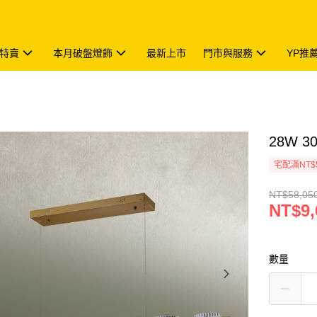
特賣
本月破盤燈飾
最新上市
門市與服務
YP推
28W 3
宅配滿NT$
NT$58,05
NT$9,
數量