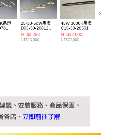
ee.tw/terms/#terms3
年的使用者請事先徵得法定代理人或監護人之同意方可使用
E先享後付」，若未經同意申辦者引起之損失，本公司不負相關責
00K吊燈
25-38-50W吊燈
45W 3000K吊燈
5W 3000K吊燈
AFTEE先享後付」時，將依據個別帳號之用戶狀況，依本公司
0781
D03-30-20812
C16-30-20501
B51-30-225712
核予不同之上限額度；若仍有額度不足之情形，本公司將視審查
20813 20814
NT$2,250
NT$12,000
NT$1,425
用戶進行身份認證。
NT$13,500
NT$72,000
NT$8,550
一人註冊多個帳號或使用他人資訊註冊。若發現惡意使用之情
科技股份有限公司將有權停止該用戶之使用額度並採取法律行