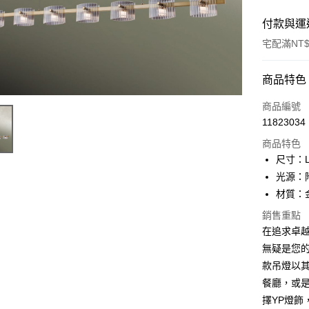
付款與運
宅配滿NT$
付款方式
商品特色
信用卡一
商品編號
11823034
LINE Pay
商品特色
Apple Pay
尺寸：L
光源：附 
街口支付
材質：
悠遊付
銷售重點
在追求卓越與
Google Pa
無疑是您
全盈+PAY
款吊燈以
AFTEE先
餐廳，或
相關說明
擇YP燈