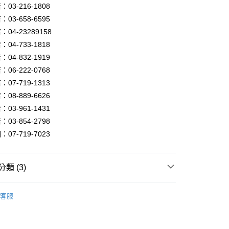
FTEE先享後付」】
03-216-1808
先享後付是「在收到商品之後才付款」的支付方式。 讓您購物簡單
03-658-6595
心！
：不需註冊會員、不需綁卡、不需儲值。
04-23289158
：只要手機號碼，簡訊認證，即可結帳。
04-733-1818
：先確認商品／服務後，再付款。
04-832-1919
宅配
EE先享後付」結帳流程】
06-222-0768
80，滿NT$5,000(含以上)免運費
方式選擇「AFTEE先享後付」後，將跳轉至「AFTEE先享後
07-719-1313
頁面，進行簡訊認證並確認金額後，即可完成結帳。
成立數日內，您將收到繳費通知簡訊。
08-889-6626
費通知簡訊後14天內，點擊此簡訊中的連結，可透過四大超商
03-961-1431
網路銀行／等多元方式進行付款，方視為交易完成。
03-854-2798
：結帳手續完成當下不需立刻繳費，但若您需要取消訂單，請聯
的店家。未經商家同意取消之訂單仍視為有效，需透過AFTEE
07-719-7023
繳納相關費用。
否成功請以「AFTEE先享後付 」之結帳頁面顯示為準，若有關於
功／繳費後需取消欲退款等相關疑問，請聯繫「AFTEE先享後
類 (3)
援中心」
https://netprotections.freshdesk.com/support/home
會
項】
豪邁設計款燈飾目錄
客服
恩沛科技股份有限公司提供之「AFTEE先享後付」服務完成之
燈、LED吊燈、LED壁燈、LED燈泡
LED客廳吸頂燈、
依本服務之必要範圍內提供個人資料，並將交易相關給付款項請
吸頂燈、浴室陽台吸頂燈、玄關燈
讓予恩沛科技股份有限公司。
個人資料處理事宜，請瀏覽以下網址：