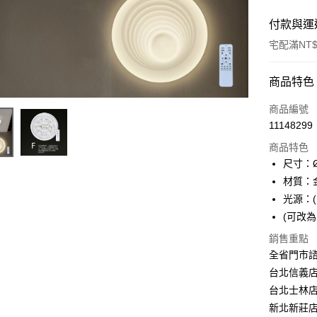
付款與運
宅配滿NT$
付款方式
商品特色
信用卡一
商品編號
11148299
LINE Pay
商品特色
Apple Pay
尺寸：Ø
材質：
街口支付
光源：(
悠遊付
(可改
Google Pa
銷售重點
全省門市
全盈+PAY
台北信義店：
AFTEE先
台北士林店：
相關說明
新北新莊店：