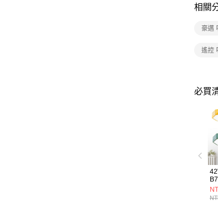
相關
豪邁
遙控
必買
4
B7
72
NT
72
NT