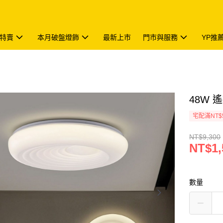
特賣
本月破盤燈飾
最新上市
門市與服務
YP推
48W 遙
宅配滿NT$
NT$9,300
NT$1,
數量