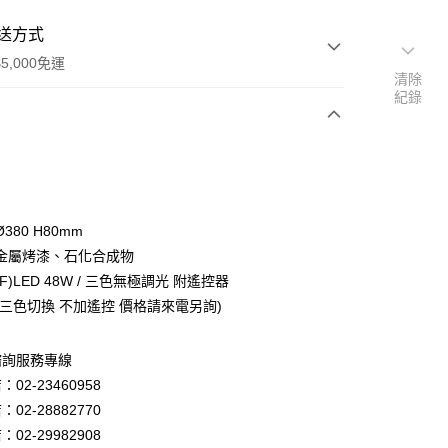
送方式
5,000免運
清除
紀錄
次付款
380 H80mm
金屬烤漆、石化合成物
F)LED 48W / 三色無極調光 附遙控器
為三色切換 不加遙控 價格請來電另詢)
y
諮詢服務專線
02-23460958
享後付
02-28882770
02-29982908