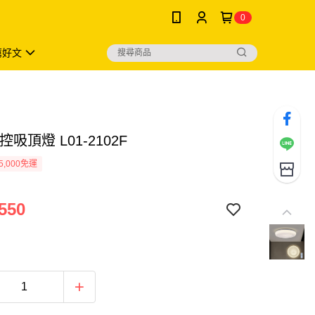
0
薦好文
控吸頂燈 L01-2102F
5,000免運
550