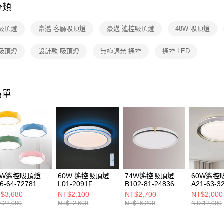
吸頂燈 /
https://aft
分類
３．未成
「AFTE
 吸頂燈
豪邁 客廳吸頂燈
豪邁 遙控吸頂燈
48W 吸頂燈
任。
４．使用「
即時審查
 吸頂燈
設計款 吸頂燈
無極調光 遙控
遙控 LED
結果請求
５．嚴禁
形，恩沛
動。
清單
2W遙控吸頂燈
60W 遙控吸頂燈
74W遙控吸頂燈
60W遙控
6-64-72781
L01-2091F
B102-81-24836
A21-63-3
782 72783
$3,680
NT$2,100
NT$2,700
NT$2,000
784
$22,080
NT$12,600
NT$16,200
NT$12,000