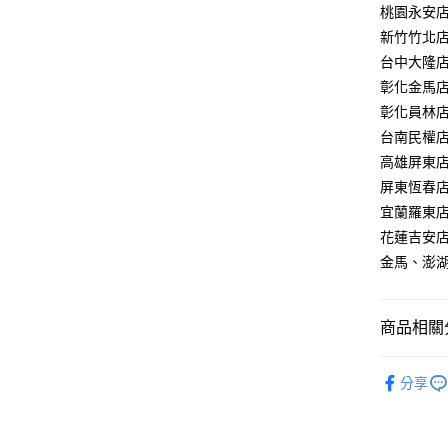
【關於「A
桃園永安店：
ATM付款
AFTEE
新竹竹北店：
便利好安
１．簡單
台中大隆店：
２．便利
運送方式
彰化金馬店：
３．安心
彰化員林店：
新竹貨運
【「AFT
台南民權店：
每筆NT$1
１．於結帳
高雄屏東店：
付」結帳
２．訂單
屏東恆春店：
３．收到繳
宜蘭羅東店：
／ATM／
花蓮吉安店：
※ 請注意
絡購買商品
金馬、澎湖：
先享後付
※ 交易是
是否繳費成
商品相關分
付客戶支
品牌特賣
【注意事
分享
１．透過由
LED吸頂
交易，需
LED臥室
求債權轉
２．關於