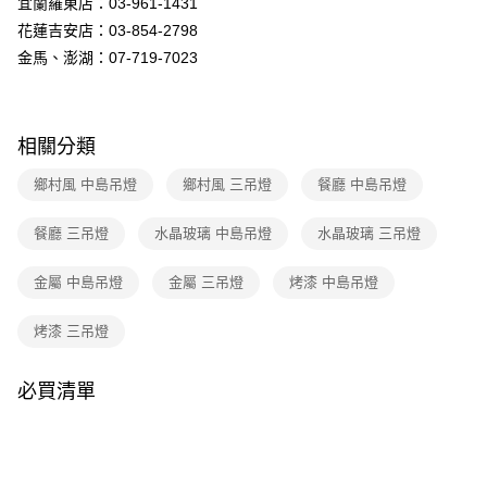
宜蘭羅東店：03-961-1431
購買商品的店家。未經商家同意取消之訂單仍視為有效，需透過AFTEE先享
後付繳納相關費用。
花蓮吉安店：03-854-2798
※ 交易是否成功請以「AFTEE先享後付 」之結帳頁面顯示為準，若有關於
金馬、澎湖：07-719-7023
是否繳費成功／繳費後需取消欲退款等相關疑問，請聯繫「AFTEE先享後付
客戶支援中心」
https://netprotections.freshdesk.com/support/home
【注意事項】
１．透過由恩沛科技股份有限公司提供之「AFTEE先享後付」服務完成之交
相關分類
易，需依本服務之必要範圍內提供個人資料，並將交易相關給付款項請求債
權轉讓予恩沛科技股份有限公司。
鄉村風 中島吊燈
鄉村風 三吊燈
餐廳 中島吊燈
２．關於個人資料處理事宜，請瀏覽以下網址：
https://aftee.tw/terms/#terms3
餐廳 三吊燈
水晶玻璃 中島吊燈
水晶玻璃 三吊燈
３．未成年的使用者請事先徵得法定代理人或監護人之同意方可使用
「AFTEE先享後付」，若未經同意申辦者引起之損失，本公司不負相關責
任。
金屬 中島吊燈
金屬 三吊燈
烤漆 中島吊燈
４．使用「AFTEE先享後付」時，將依據個別帳號之用戶狀況，依本公司即
時審查核予不同之上限額度；若仍有額度不足之情形，本公司將視審查結果
烤漆 三吊燈
請求用戶進行身份認證。
５．嚴禁一人註冊多個帳號或使用他人資訊註冊。若發現惡意使用之情形，
恩沛科技股份有限公司將有權停止該用戶之使用額度並採取法律行動。
必買清單