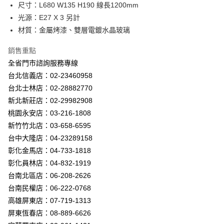
街口支付
尺寸：L680 W135 H190 線⻑1200mm
光源：E27 X 3 另計
悠遊付
材質：金屬烤漆、雙層電鍍水晶玻璃
Google Pay
銷售重點
全盈+PAY
全省門市諮詢服務專線
台北信義店：02-23460958
AFTEE先享後付
台北士林店：02-28882770
相關說明
新北新莊店：02-29982908
【關於「AFTEE先享後付」】
ATM付款
AFTEE先享後付是「在收到商品之後才付款」的支付方式。 讓您購物簡單
桃園永安店：03-216-1808
便利好安心！
新竹竹北店：03-658-6595
１．簡單：不需註冊會員、不需綁卡、不需儲值。
運送方式
２．便利：只要手機號碼，簡訊認證，即可結帳。
台中大隆店：04-23289158
３．安心：先確認商品／服務後，再付款。
新竹貨運宅配
彰化金馬店：04-733-1818
每筆NT$180，滿NT$5,000(含以上)免運費
彰化員林店：04-832-1919
【「AFTEE先享後付」結帳流程】
１．於結帳方式選擇「AFTEE先享後付」後，將跳轉至「AFTEE先享後付」
台南北區店：06-208-2626
結帳頁面，進行簡訊認證並確認金額後，即可完成結帳。
台南民權店：06-222-0768
２．訂單成立數日內，您將收到繳費通知簡訊。
３．收到繳費通知簡訊後14天內，點擊此簡訊中的連結，可透過四大超商／
高雄屏東店：07-719-1313
ATM／網路銀行／等多元方式進行付款，方視為交易完成。
屏東恆春店：08-889-6626
※ 請注意：結帳手續完成當下不需立刻繳費，但若您需要取消訂單，請聯絡