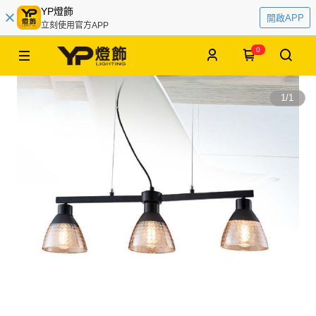
YP燈飾
開啟APP
立刻使用官方APP
0
1
/
1