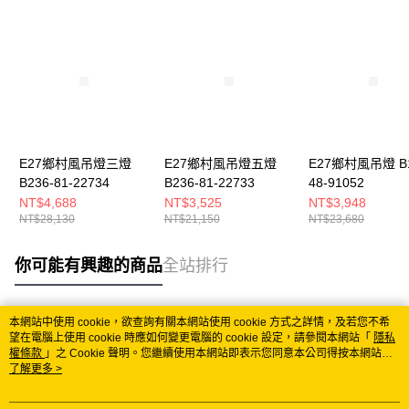
E27鄉村風吊燈三燈
E27鄉村風吊燈五燈
E27鄉村風吊燈 B1
B236-81-22734
B236-81-22733
48-91052
NT$4,688
NT$3,525
NT$3,948
NT$28,130
NT$21,150
NT$23,680
你可能有興趣的商品
全站排行
本網站中使用 cookie，欲查詢有關本網站使用 cookie 方式之詳情，及若您不希
熱門標籤
望在電腦上使用 cookie 時應如何變更電腦的 cookie 設定，請參閱本網站「
隱私
權條款
」之 Cookie 聲明。您繼續使用本網站即表示您同意本公司得按本網站使
用條款之 Cookie 聲明使用 cookie。
了解更多 >