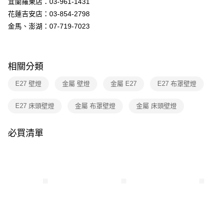
宜蘭羅東店：03-961-1431
購買商品的店家。未經商家同意取消之訂單仍視為有效，需透過AFTEE先享
後付繳納相關費用。
花蓮吉安店：03-854-2798
※ 交易是否成功請以「AFTEE先享後付 」之結帳頁面顯示為準，若有關於
金馬、澎湖：07-719-7023
是否繳費成功／繳費後需取消欲退款等相關疑問，請聯繫「AFTEE先享後付
客戶支援中心」
https://netprotections.freshdesk.com/support/home
【注意事項】
１．透過由恩沛科技股份有限公司提供之「AFTEE先享後付」服務完成之交
相關分類
易，需依本服務之必要範圍內提供個人資料，並將交易相關給付款項請求債
權轉讓予恩沛科技股份有限公司。
E27 壁燈
金屬 壁燈
金屬 E27
E27 布罩壁燈
２．關於個人資料處理事宜，請瀏覽以下網址：
https://aftee.tw/terms/#terms3
E27 床頭壁燈
金屬 布罩壁燈
金屬 床頭壁燈
３．未成年的使用者請事先徵得法定代理人或監護人之同意方可使用
「AFTEE先享後付」，若未經同意申辦者引起之損失，本公司不負相關責
任。
必買清單
４．使用「AFTEE先享後付」時，將依據個別帳號之用戶狀況，依本公司即
時審查核予不同之上限額度；若仍有額度不足之情形，本公司將視審查結果
請求用戶進行身份認證。
５．嚴禁一人註冊多個帳號或使用他人資訊註冊。若發現惡意使用之情形，
恩沛科技股份有限公司將有權停止該用戶之使用額度並採取法律行動。