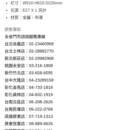
街口支付
尺寸：W510 H610 D220mm
光源：E27 X 1 另計
悠遊付
材質：金屬、布罩
Google Pay
銷售重點
全盈+PAY
全省門市諮詢服務專線
台北信義店：02-23460958
AFTEE先享後付
台北士林店：02-28882770
相關說明
新北新莊店：02-29982908
【關於「AFTEE先享後付」】
ATM付款
AFTEE先享後付是「在收到商品之後才付款」的支付方式。 讓您購物簡單
桃園永安店：03-216-1808
便利好安心！
新竹竹北店：03-658-6595
１．簡單：不需註冊會員、不需綁卡、不需儲值。
運送方式
２．便利：只要手機號碼，簡訊認證，即可結帳。
台中大隆店：04-23289158
３．安心：先確認商品／服務後，再付款。
新竹貨運宅配
彰化金馬店：04-733-1818
每筆NT$180，滿NT$5,000(含以上)免運費
彰化員林店：04-832-1919
【「AFTEE先享後付」結帳流程】
１．於結帳方式選擇「AFTEE先享後付」後，將跳轉至「AFTEE先享後付」
台南北區店：06-208-2626
結帳頁面，進行簡訊認證並確認金額後，即可完成結帳。
台南民權店：06-222-0768
２．訂單成立數日內，您將收到繳費通知簡訊。
３．收到繳費通知簡訊後14天內，點擊此簡訊中的連結，可透過四大超商／
高雄屏東店：07-719-1313
ATM／網路銀行／等多元方式進行付款，方視為交易完成。
屏東恆春店：08-889-6626
※ 請注意：結帳手續完成當下不需立刻繳費，但若您需要取消訂單，請聯絡