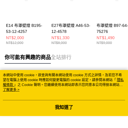
E14 布罩壁燈 B195-
E27布罩壁燈 A46-53-
布罩壁燈 B97-64
53-12-4257
12-4578
75276
NT$2,000
NT$1,330
NT$1,490
NT$12,000
NT$8,000
NT$9,000
你可能有興趣的商品
全站排行
本網站中使用 cookie，欲查詢有關本網站使用 cookie 方式之詳情，及若您不希
熱門標籤
望在電腦上使用 cookie 時應如何變更電腦的 cookie 設定，請參閱本網站「
隱私
權條款
」之 Cookie 聲明。您繼續使用本網站即表示您同意本公司得按本網站使
用條款之 Cookie 聲明使用 cookie。
了解更多 >
我知道了