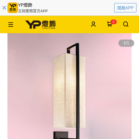
YP燈飾
開啟APP
立刻使用官方APP
0
1
/
1