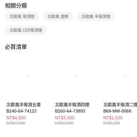
購買商品的店家。未經商家同意取消之訂單仍視為有效，需透過AFTEE先享
相關分類
後付繳納相關費用。
※ 交易是否成功請以「AFTEE先享後付 」之結帳頁面顯示為準，若有關於
北歐風 吸頂燈
北歐風 燈飾
北歐風 半吸頂燈
是否繳費成功／繳費後需取消欲退款等相關疑問，請聯繫「AFTEE先享後付
客戶支援中心」
https://netprotections.freshdesk.com/support/home
北歐風 LED吸頂燈
【注意事項】
１．透過由恩沛科技股份有限公司提供之「AFTEE先享後付」服務完成之交
易，需依本服務之必要範圍內提供個人資料，並將交易相關給付款項請求債
必買清單
權轉讓予恩沛科技股份有限公司。
２．關於個人資料處理事宜，請瀏覽以下網址：
https://aftee.tw/terms/#terms3
３．未成年的使用者請事先徵得法定代理人或監護人之同意方可使用
「AFTEE先享後付」，若未經同意申辦者引起之損失，本公司不負相關責
任。
４．使用「AFTEE先享後付」時，將依據個別帳號之用戶狀況，依本公司即
時審查核予不同之上限額度；若仍有額度不足之情形，本公司將視審查結果
請求用戶進行身份認證。
５．嚴禁一人註冊多個帳號或使用他人資訊註冊。若發現惡意使用之情形，
北歐風半吸頂五燈
北歐風半吸頂四燈
北歐風半吸頂二
恩沛科技股份有限公司將有權停止該用戶之使用額度並採取法律行動。
B140-64-74122
B260-64-73893
B69-MM-0068
NT$4,500
NT$3,330
NT$1,530
NT$27,040
NT$20,000
NT$9,200