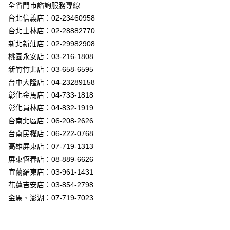
街口支付
全省門市諮詢服務專線
台北信義店：02-23460958
悠遊付
台北士林店：02-28882770
Google Pay
新北新莊店：02-29982908
桃園永安店：03-216-1808
全盈+PAY
新竹竹北店：03-658-6595
AFTEE先享後付
台中大隆店：04-23289158
相關說明
彰化金馬店：04-733-1818
【關於「AFTEE先享後付」】
彰化員林店：04-832-1919
ATM付款
AFTEE先享後付是「在收到商品之後才付款」的支付方式。 讓您購物簡單
台南北區店：06-208-2626
便利好安心！
１．簡單：不需註冊會員、不需綁卡、不需儲值。
台南民權店：06-222-0768
運送方式
２．便利：只要手機號碼，簡訊認證，即可結帳。
高雄屏東店：07-719-1313
３．安心：先確認商品／服務後，再付款。
新竹貨運宅配
屏東恆春店：08-889-6626
每筆NT$180，滿NT$5,000(含以上)免運費
【「AFTEE先享後付」結帳流程】
宜蘭羅東店：03-961-1431
１．於結帳方式選擇「AFTEE先享後付」後，將跳轉至「AFTEE先享後付」
花蓮吉安店：03-854-2798
結帳頁面，進行簡訊認證並確認金額後，即可完成結帳。
２．訂單成立數日內，您將收到繳費通知簡訊。
金馬、澎湖：07-719-7023
３．收到繳費通知簡訊後14天內，點擊此簡訊中的連結，可透過四大超商／
ATM／網路銀行／等多元方式進行付款，方視為交易完成。
※ 請注意：結帳手續完成當下不需立刻繳費，但若您需要取消訂單，請聯絡