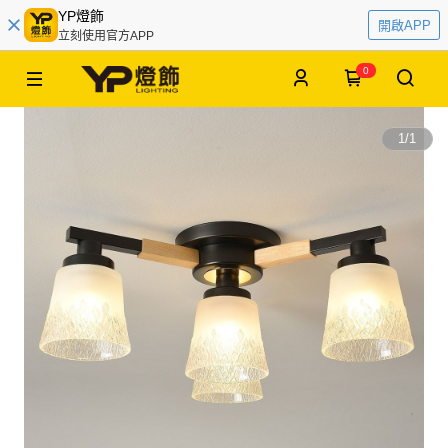
YP燈飾
開啟APP
立刻使用官方APP
0
1
/
1