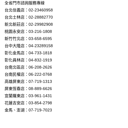
街口支付
全省門市諮詢服務專線
台北信義店：02-23460958
悠遊付
台北士林店：02-28882770
Google Pay
新北新莊店：02-29982908
桃園永安店：03-216-1808
全盈+PAY
新竹竹北店：03-658-6595
AFTEE先享後付
台中大隆店：04-23289158
相關說明
彰化金馬店：04-733-1818
【關於「AFTEE先享後付」】
彰化員林店：04-832-1919
ATM付款
AFTEE先享後付是「在收到商品之後才付款」的支付方式。 讓您購物簡單
台南北區店：06-208-2626
便利好安心！
１．簡單：不需註冊會員、不需綁卡、不需儲值。
台南民權店：06-222-0768
運送方式
２．便利：只要手機號碼，簡訊認證，即可結帳。
高雄屏東店：07-719-1313
３．安心：先確認商品／服務後，再付款。
新竹貨運宅配
屏東恆春店：08-889-6626
每筆NT$180，滿NT$5,000(含以上)免運費
【「AFTEE先享後付」結帳流程】
宜蘭羅東店：03-961-1431
１．於結帳方式選擇「AFTEE先享後付」後，將跳轉至「AFTEE先享後付」
花蓮吉安店：03-854-2798
結帳頁面，進行簡訊認證並確認金額後，即可完成結帳。
２．訂單成立數日內，您將收到繳費通知簡訊。
金馬、澎湖：07-719-7023
３．收到繳費通知簡訊後14天內，點擊此簡訊中的連結，可透過四大超商／
ATM／網路銀行／等多元方式進行付款，方視為交易完成。
※ 請注意：結帳手續完成當下不需立刻繳費，但若您需要取消訂單，請聯絡