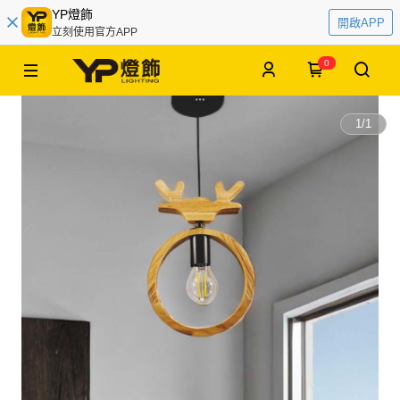
YP燈飾
開啟APP
立刻使用官方APP
0
1
/
1