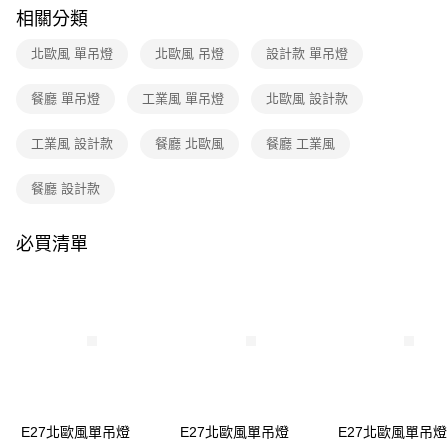
購買商品的店家。未經商家同意取消之訂單仍視為有效，需透過AFTEE先享
相關分類
後付繳納相關費用。
※ 交易是否成功請以「AFTEE先享後付 」之結帳頁面顯示為準，若有關於
北歐風 單吊燈
北歐風 吊燈
設計款 單吊燈
是否繳費成功／繳費後需取消欲退款等相關疑問，請聯繫「AFTEE先享後付
客戶支援中心」
https://netprotections.freshdesk.com/support/home
餐廳 單吊燈
工業風 單吊燈
北歐風 設計款
【注意事項】
１．透過由恩沛科技股份有限公司提供之「AFTEE先享後付」服務完成之交
工業風 設計款
餐廳 北歐風
餐廳 工業風
易，需依本服務之必要範圍內提供個人資料，並將交易相關給付款項請求債
權轉讓予恩沛科技股份有限公司。
２．關於個人資料處理事宜，請瀏覽以下網址：
餐廳 設計款
https://aftee.tw/terms/#terms3
３．未成年的使用者請事先徵得法定代理人或監護人之同意方可使用
「AFTEE先享後付」，若未經同意申辦者引起之損失，本公司不負相關責
必買清單
任。
４．使用「AFTEE先享後付」時，將依據個別帳號之用戶狀況，依本公司即
時審查核予不同之上限額度；若仍有額度不足之情形，本公司將視審查結果
請求用戶進行身份認證。
５．嚴禁一人註冊多個帳號或使用他人資訊註冊。若發現惡意使用之情形，
恩沛科技股份有限公司將有權停止該用戶之使用額度並採取法律行動。
E27北歐風單吊燈
E27北歐風單吊燈
E27北歐風單吊燈