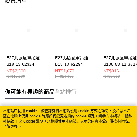
必買清單
E27北歐風單吊燈
E27北歐風單吊燈
E27北歐風單吊燈
B18-13-62324
B18-13-62294
B188-53-12-352
NT$2,500
NT$1,670
NT$916
NT$15,000
NT$10,050
NT$5,500
你可能有興趣的商品
全站排行
本網站中使用 cookie，欲查詢有關本網站使用 cookie 方式之詳情，及若您不希
熱門標籤
望在電腦上使用 cookie 時應如何變更電腦的 cookie 設定，請參閱本網站「
隱私
權條款
」之 Cookie 聲明。您繼續使用本網站即表示您同意本公司得按本網站使
用條款之 Cookie 聲明使用 cookie。
了解更多 >