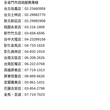
街口支付
全省門市諮詢服務專線
台北信義店：02-23460958
悠遊付
台北士林店：02-28882770
Google Pay
新北新莊店：02-29982908
桃園永安店：03-216-1808
全盈+PAY
新竹竹北店：03-658-6595
AFTEE先享後付
台中大隆店：04-23289158
相關說明
彰化金馬店：04-733-1818
【關於「AFTEE先享後付」】
彰化員林店：04-832-1919
ATM付款
AFTEE先享後付是「在收到商品之後才付款」的支付方式。 讓您購物簡單
台南北區店：06-208-2626
便利好安心！
１．簡單：不需註冊會員、不需綁卡、不需儲值。
台南民權店：06-222-0768
運送方式
２．便利：只要手機號碼，簡訊認證，即可結帳。
高雄屏東店：07-719-1313
３．安心：先確認商品／服務後，再付款。
新竹貨運宅配
屏東恆春店：08-889-6626
每筆NT$180，滿NT$5,000(含以上)免運費
【「AFTEE先享後付」結帳流程】
宜蘭羅東店：03-961-1431
１．於結帳方式選擇「AFTEE先享後付」後，將跳轉至「AFTEE先享後付」
花蓮吉安店：03-854-2798
結帳頁面，進行簡訊認證並確認金額後，即可完成結帳。
２．訂單成立數日內，您將收到繳費通知簡訊。
金馬、澎湖：07-719-7023
３．收到繳費通知簡訊後14天內，點擊此簡訊中的連結，可透過四大超商／
ATM／網路銀行／等多元方式進行付款，方視為交易完成。
※ 請注意：結帳手續完成當下不需立刻繳費，但若您需要取消訂單，請聯絡