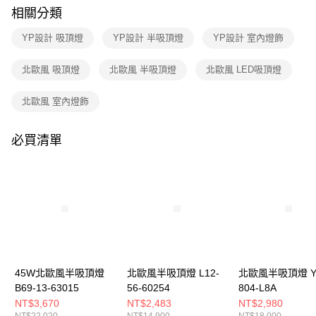
購買商品的店家。未經商家同意取消之訂單仍視為有效，需透過AFTEE先享
相關分類
後付繳納相關費用。
※ 交易是否成功請以「AFTEE先享後付 」之結帳頁面顯示為準，若有關於
YP設計 吸頂燈
YP設計 半吸頂燈
YP設計 室內燈飾
是否繳費成功／繳費後需取消欲退款等相關疑問，請聯繫「AFTEE先享後付
客戶支援中心」
https://netprotections.freshdesk.com/support/home
北歐風 吸頂燈
北歐風 半吸頂燈
北歐風 LED吸頂燈
【注意事項】
１．透過由恩沛科技股份有限公司提供之「AFTEE先享後付」服務完成之交
北歐風 室內燈飾
易，需依本服務之必要範圍內提供個人資料，並將交易相關給付款項請求債
權轉讓予恩沛科技股份有限公司。
２．關於個人資料處理事宜，請瀏覽以下網址：
必買清單
https://aftee.tw/terms/#terms3
３．未成年的使用者請事先徵得法定代理人或監護人之同意方可使用
「AFTEE先享後付」，若未經同意申辦者引起之損失，本公司不負相關責
任。
４．使用「AFTEE先享後付」時，將依據個別帳號之用戶狀況，依本公司即
時審查核予不同之上限額度；若仍有額度不足之情形，本公司將視審查結果
請求用戶進行身份認證。
５．嚴禁一人註冊多個帳號或使用他人資訊註冊。若發現惡意使用之情形，
恩沛科技股份有限公司將有權停止該用戶之使用額度並採取法律行動。
45W北歐風半吸頂燈
北歐風半吸頂燈 L12-
北歐風半吸頂燈 YP
B69-13-63015
56-60254
804-L8A
NT$3,670
NT$2,483
NT$2,980
NT$22,020
NT$14,900
NT$18,000