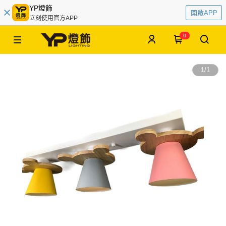
YP燈飾
開啟APP
立刻使用官方APP
0
1
/
1