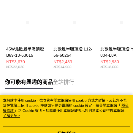
45W北歐風半吸頂燈
北歐風半吸頂燈 L12-
北歐風半吸頂燈 YP
B69-13-63015
56-60254
804-L8A
NT$3,670
NT$2,483
NT$2,980
NT$22,020
NT$14,900
NT$18,000
你可能有興趣的商品
全站排行
本網站中使用 cookie，欲查詢有關本網站使用 cookie 方式之詳情，及若您不希
熱門標籤
望在電腦上使用 cookie 時應如何變更電腦的 cookie 設定，請參閱本網站「
隱私
權條款
」之 Cookie 聲明。您繼續使用本網站即表示您同意本公司得按本網站使
用條款之 Cookie 聲明使用 cookie。
了解更多 >