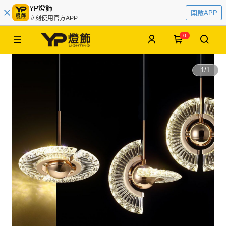
YP燈飾
開啟APP
立刻使用官方APP
0
1
/
1