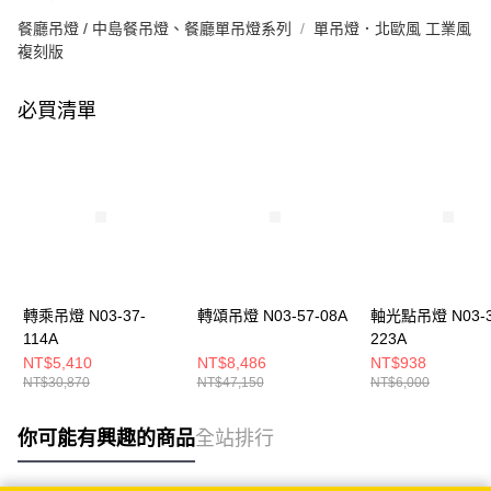
餐廳吊燈 / 中島餐吊燈、餐廳單吊燈系列
單吊燈．北歐風 工業風
複刻版
必買清單
轉乘吊燈 N03-37-
轉頌吊燈 N03-57-08A
軸光點吊燈 N03-3
114A
223A
NT$5,410
NT$8,486
NT$938
NT$30,870
NT$47,150
NT$6,000
你可能有興趣的商品
全站排行