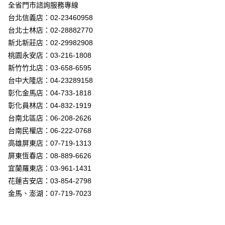
街口支付
全省門市諮詢服務專線
台北信義店：02-23460958
悠遊付
台北士林店：02-28882770
Google Pay
新北新莊店：02-29982908
桃園永安店：03-216-1808
全盈+PAY
新竹竹北店：03-658-6595
AFTEE先享後付
台中大隆店：04-23289158
相關說明
彰化金馬店：04-733-1818
【關於「AFTEE先享後付」】
彰化員林店：04-832-1919
ATM付款
AFTEE先享後付是「在收到商品之後才付款」的支付方式。 讓您購物簡單
台南北區店：06-208-2626
便利好安心！
１．簡單：不需註冊會員、不需綁卡、不需儲值。
台南民權店：06-222-0768
運送方式
２．便利：只要手機號碼，簡訊認證，即可結帳。
高雄屏東店：07-719-1313
３．安心：先確認商品／服務後，再付款。
新竹貨運宅配
屏東恆春店：08-889-6626
每筆NT$180，滿NT$5,000(含以上)免運費
【「AFTEE先享後付」結帳流程】
宜蘭羅東店：03-961-1431
１．於結帳方式選擇「AFTEE先享後付」後，將跳轉至「AFTEE先享後付」
花蓮吉安店：03-854-2798
結帳頁面，進行簡訊認證並確認金額後，即可完成結帳。
２．訂單成立數日內，您將收到繳費通知簡訊。
金馬、澎湖：07-719-7023
３．收到繳費通知簡訊後14天內，點擊此簡訊中的連結，可透過四大超商／
ATM／網路銀行／等多元方式進行付款，方視為交易完成。
※ 請注意：結帳手續完成當下不需立刻繳費，但若您需要取消訂單，請聯絡