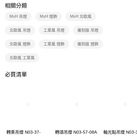
購買商品的店家。未經商家同意取消之訂單仍視為有效，需透過AFTEE先享
相關分類
後付繳納相關費用。
※ 交易是否成功請以「AFTEE先享後付 」之結帳頁面顯示為準，若有關於
MsH 吊燈
MsH 燈飾
MsH 北歐風
是否繳費成功／繳費後需取消欲退款等相關疑問，請聯繫「AFTEE先享後付
客戶支援中心」
https://netprotections.freshdesk.com/support/home
北歐風 吊燈
工業風 吊燈
複刻版 吊燈
【注意事項】
１．透過由恩沛科技股份有限公司提供之「AFTEE先享後付」服務完成之交
北歐風 燈飾
工業風 燈飾
複刻版 燈飾
易，需依本服務之必要範圍內提供個人資料，並將交易相關給付款項請求債
權轉讓予恩沛科技股份有限公司。
２．關於個人資料處理事宜，請瀏覽以下網址：
北歐風 工業風
https://aftee.tw/terms/#terms3
３．未成年的使用者請事先徵得法定代理人或監護人之同意方可使用
「AFTEE先享後付」，若未經同意申辦者引起之損失，本公司不負相關責
必買清單
任。
４．使用「AFTEE先享後付」時，將依據個別帳號之用戶狀況，依本公司即
時審查核予不同之上限額度；若仍有額度不足之情形，本公司將視審查結果
請求用戶進行身份認證。
５．嚴禁一人註冊多個帳號或使用他人資訊註冊。若發現惡意使用之情形，
恩沛科技股份有限公司將有權停止該用戶之使用額度並採取法律行動。
轉乘吊燈 N03-37-
轉頌吊燈 N03-57-08A
軸光點吊燈 N03-3