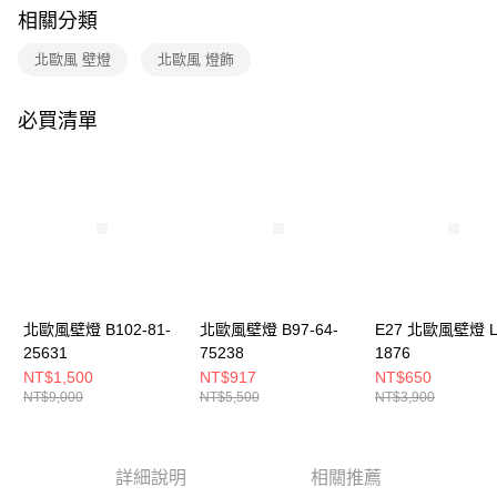
購買商品的店家。未經商家同意取消之訂單仍視為有效，需透過AFTEE先享
相關分類
後付繳納相關費用。
※ 交易是否成功請以「AFTEE先享後付 」之結帳頁面顯示為準，若有關於
北歐風 壁燈
北歐風 燈飾
是否繳費成功／繳費後需取消欲退款等相關疑問，請聯繫「AFTEE先享後付
客戶支援中心」
https://netprotections.freshdesk.com/support/home
必買清單
【注意事項】
１．透過由恩沛科技股份有限公司提供之「AFTEE先享後付」服務完成之交
易，需依本服務之必要範圍內提供個人資料，並將交易相關給付款項請求債
權轉讓予恩沛科技股份有限公司。
２．關於個人資料處理事宜，請瀏覽以下網址：
https://aftee.tw/terms/#terms3
３．未成年的使用者請事先徵得法定代理人或監護人之同意方可使用
「AFTEE先享後付」，若未經同意申辦者引起之損失，本公司不負相關責
任。
４．使用「AFTEE先享後付」時，將依據個別帳號之用戶狀況，依本公司即
時審查核予不同之上限額度；若仍有額度不足之情形，本公司將視審查結果
北歐風壁燈 B102-81-
北歐風壁燈 B97-64-
E27 北歐風壁燈 L
請求用戶進行身份認證。
25631
75238
1876
５．嚴禁一人註冊多個帳號或使用他人資訊註冊。若發現惡意使用之情形，
NT$1,500
NT$917
NT$650
恩沛科技股份有限公司將有權停止該用戶之使用額度並採取法律行動。
NT$9,000
NT$5,500
NT$3,900
詳細說明
相關推薦