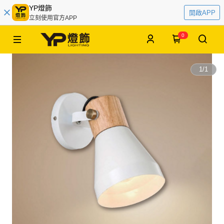
YP燈飾
開啟APP
立刻使用官方APP
0
1
/
1