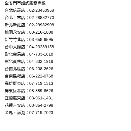
街口支付
全省門市諮詢服務專線
台北信義店：02-23460958
悠遊付
台北士林店：02-28882770
Google Pay
新北新莊店：02-29982908
桃園永安店：03-216-1808
全盈+PAY
新竹竹北店：03-658-6595
AFTEE先享後付
台中大隆店：04-23289158
相關說明
彰化金馬店：04-733-1818
【關於「AFTEE先享後付」】
彰化員林店：04-832-1919
ATM付款
AFTEE先享後付是「在收到商品之後才付款」的支付方式。 讓您購物簡單
台南北區店：06-208-2626
便利好安心！
１．簡單：不需註冊會員、不需綁卡、不需儲值。
台南民權店：06-222-0768
運送方式
２．便利：只要手機號碼，簡訊認證，即可結帳。
高雄屏東店：07-719-1313
３．安心：先確認商品／服務後，再付款。
新竹貨運宅配
屏東恆春店：08-889-6626
每筆NT$180，滿NT$5,000(含以上)免運費
【「AFTEE先享後付」結帳流程】
宜蘭羅東店：03-961-1431
１．於結帳方式選擇「AFTEE先享後付」後，將跳轉至「AFTEE先享後付」
花蓮吉安店：03-854-2798
結帳頁面，進行簡訊認證並確認金額後，即可完成結帳。
２．訂單成立數日內，您將收到繳費通知簡訊。
金馬、澎湖：07-719-7023
３．收到繳費通知簡訊後14天內，點擊此簡訊中的連結，可透過四大超商／
ATM／網路銀行／等多元方式進行付款，方視為交易完成。
※ 請注意：結帳手續完成當下不需立刻繳費，但若您需要取消訂單，請聯絡