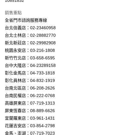
10851832
Apple Pay
銷售重點
街口支付
全省門市諮詢服務專線
台北信義店：02-23460958
悠遊付
台北士林店：02-28882770
Google Pay
新北新莊店：02-29982908
桃園永安店：03-216-1808
全盈+PAY
新竹竹北店：03-658-6595
AFTEE先享後付
台中大隆店：04-23289158
相關說明
彰化金馬店：04-733-1818
【關於「AFTEE先享後付」】
彰化員林店：04-832-1919
ATM付款
AFTEE先享後付是「在收到商品之後才付款」的支付方式。 讓您購物簡單
台南北區店：06-208-2626
便利好安心！
１．簡單：不需註冊會員、不需綁卡、不需儲值。
台南民權店：06-222-0768
運送方式
２．便利：只要手機號碼，簡訊認證，即可結帳。
高雄屏東店：07-719-1313
３．安心：先確認商品／服務後，再付款。
新竹貨運宅配
屏東恆春店：08-889-6626
每筆NT$180，滿NT$5,000(含以上)免運費
【「AFTEE先享後付」結帳流程】
宜蘭羅東店：03-961-1431
１．於結帳方式選擇「AFTEE先享後付」後，將跳轉至「AFTEE先享後付」
花蓮吉安店：03-854-2798
結帳頁面，進行簡訊認證並確認金額後，即可完成結帳。
２．訂單成立數日內，您將收到繳費通知簡訊。
金馬、澎湖：07-719-7023