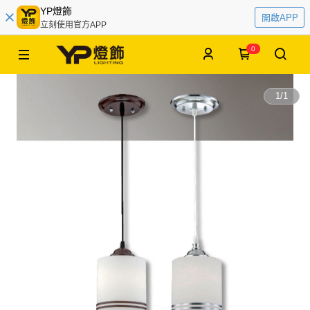
YP燈飾
開啟APP
立刻使用官方APP
0
1
/
1