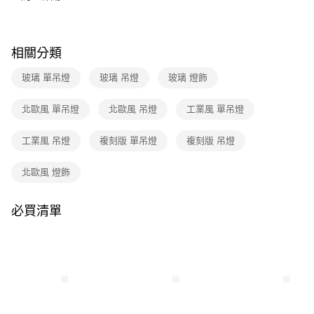
３．收到繳費通知簡訊後14天內，點擊此簡訊中的連結，可透過四大超商／
ATM／網路銀行／等多元方式進行付款，方視為交易完成。
※ 請注意：結帳手續完成當下不需立刻繳費，但若您需要取消訂單，請聯絡
購買商品的店家。未經商家同意取消之訂單仍視為有效，需透過AFTEE先享
相關分類
後付繳納相關費用。
※ 交易是否成功請以「AFTEE先享後付 」之結帳頁面顯示為準，若有關於
玻璃 單吊燈
玻璃 吊燈
玻璃 燈飾
是否繳費成功／繳費後需取消欲退款等相關疑問，請聯繫「AFTEE先享後付
客戶支援中心」
https://netprotections.freshdesk.com/support/home
北歐風 單吊燈
北歐風 吊燈
工業風 單吊燈
【注意事項】
１．透過由恩沛科技股份有限公司提供之「AFTEE先享後付」服務完成之交
工業風 吊燈
複刻版 單吊燈
複刻版 吊燈
易，需依本服務之必要範圍內提供個人資料，並將交易相關給付款項請求債
權轉讓予恩沛科技股份有限公司。
２．關於個人資料處理事宜，請瀏覽以下網址：
北歐風 燈飾
https://aftee.tw/terms/#terms3
３．未成年的使用者請事先徵得法定代理人或監護人之同意方可使用
「AFTEE先享後付」，若未經同意申辦者引起之損失，本公司不負相關責
必買清單
任。
４．使用「AFTEE先享後付」時，將依據個別帳號之用戶狀況，依本公司即
時審查核予不同之上限額度；若仍有額度不足之情形，本公司將視審查結果
請求用戶進行身份認證。
５．嚴禁一人註冊多個帳號或使用他人資訊註冊。若發現惡意使用之情形，
恩沛科技股份有限公司將有權停止該用戶之使用額度並採取法律行動。