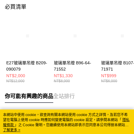
必買清單
E27玻璃單吊燈 B209-
玻璃單吊燈 B96-64-
玻璃單吊燈 B107-
090079
71552
71971
NT$2,000
NT$1,330
NT$999
NT$12,000
NT$8,000
NT$6,000
你可能有興趣的商品
全站排行
本網站中使用 cookie，欲查詢有關本網站使用 cookie 方式之詳情，及若您不希
熱門標籤
望在電腦上使用 cookie 時應如何變更電腦的 cookie 設定，請參閱本網站「
隱私
權條款
」之 Cookie 聲明。您繼續使用本網站即表示您同意本公司得按本網站使
用條款之 Cookie 聲明使用 cookie。
了解更多 >