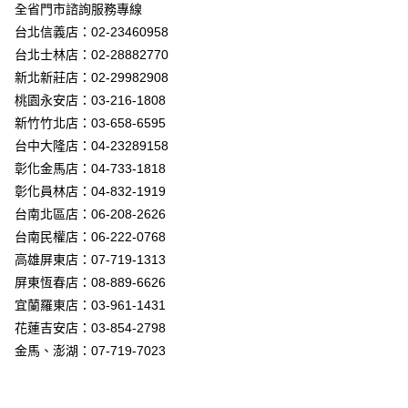
街口支付
全省門市諮詢服務專線
台北信義店：02-23460958
悠遊付
台北士林店：02-28882770
Google Pay
新北新莊店：02-29982908
桃園永安店：03-216-1808
全盈+PAY
新竹竹北店：03-658-6595
AFTEE先享後付
台中大隆店：04-23289158
相關說明
彰化金馬店：04-733-1818
【關於「AFTEE先享後付」】
彰化員林店：04-832-1919
ATM付款
AFTEE先享後付是「在收到商品之後才付款」的支付方式。 讓您購物簡單
台南北區店：06-208-2626
便利好安心！
１．簡單：不需註冊會員、不需綁卡、不需儲值。
台南民權店：06-222-0768
運送方式
２．便利：只要手機號碼，簡訊認證，即可結帳。
高雄屏東店：07-719-1313
３．安心：先確認商品／服務後，再付款。
新竹貨運宅配
屏東恆春店：08-889-6626
每筆NT$180，滿NT$5,000(含以上)免運費
【「AFTEE先享後付」結帳流程】
宜蘭羅東店：03-961-1431
１．於結帳方式選擇「AFTEE先享後付」後，將跳轉至「AFTEE先享後付」
花蓮吉安店：03-854-2798
結帳頁面，進行簡訊認證並確認金額後，即可完成結帳。
２．訂單成立數日內，您將收到繳費通知簡訊。
金馬、澎湖：07-719-7023
３．收到繳費通知簡訊後14天內，點擊此簡訊中的連結，可透過四大超商／
ATM／網路銀行／等多元方式進行付款，方視為交易完成。
※ 請注意：結帳手續完成當下不需立刻繳費，但若您需要取消訂單，請聯絡