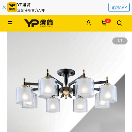
YP燈飾
開啟APP
立刻使用官方APP
0
1
/
1