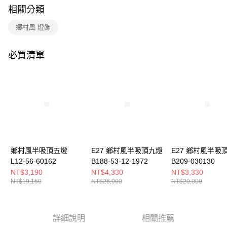
購買商品的店家。未經商家同意取消之訂單仍視為有效，需透過AFTEE先享
相關分類
後付繳納相關費用。
※ 交易是否成功請以「AFTEE先享後付 」之結帳頁面顯示為準，若有關於
鄉村風 燈飾
是否繳費成功／繳費後需取消欲退款等相關疑問，請聯繫「AFTEE先享後付
客戶支援中心」
https://netprotections.freshdesk.com/support/home
必買清單
【注意事項】
１．透過由恩沛科技股份有限公司提供之「AFTEE先享後付」服務完成之交
易，需依本服務之必要範圍內提供個人資料，並將交易相關給付款項請求債
權轉讓予恩沛科技股份有限公司。
２．關於個人資料處理事宜，請瀏覽以下網址：
https://aftee.tw/terms/#terms3
３．未成年的使用者請事先徵得法定代理人或監護人之同意方可使用
「AFTEE先享後付」，若未經同意申辦者引起之損失，本公司不負相關責
任。
４．使用「AFTEE先享後付」時，將依據個別帳號之用戶狀況，依本公司即
時審查核予不同之上限額度；若仍有額度不足之情形，本公司將視審查結果
鄉村風半吸頂五燈
E27 鄉村風半吸頂九燈
E27 鄉村風半吸
請求用戶進行身份認證。
L12-56-60162
B188-53-12-1972
B209-030130
５．嚴禁一人註冊多個帳號或使用他人資訊註冊。若發現惡意使用之情形，
NT$3,190
NT$4,330
NT$3,330
恩沛科技股份有限公司將有權停止該用戶之使用額度並採取法律行動。
NT$19,150
NT$26,000
NT$20,000
詳細說明
相關推薦