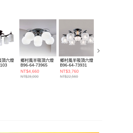
ee.tw/terms/#terms3
年的使用者請事先徵得法定代理人或監護人之同意方可使用
E先享後付」，若未經同意申辦者引起之損失，本公司不負相關責
AFTEE先享後付」時，將依據個別帳號之用戶狀況，依本公司
核予不同之上限額度；若仍有額度不足之情形，本公司將視審查
用戶進行身份認證。
一人註冊多個帳號或使用他人資訊註冊。若發現惡意使用之情
科技股份有限公司將有權停止該用戶之使用額度並採取法律行
吸頂六燈
鄉村風半吸頂六燈
鄉村風半吸頂六燈
鄉村風半吸頂六燈
1103
B96-64-73965
B96-64-73931
B140-64-73881
NT$4,660
NT$3,760
NT$3,493
NT$28,000
NT$22,560
NT$20,960