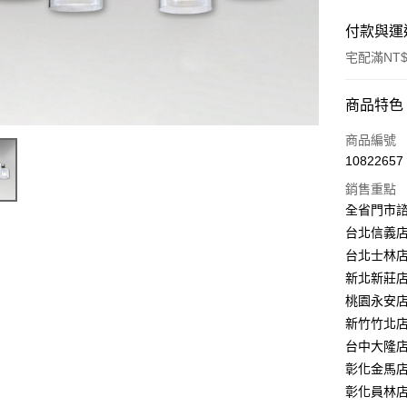
付款與運
宅配滿NT$
付款方式
商品特色
信用卡一
商品編號
10822657
LINE Pay
銷售重點
Apple Pay
全省門市
台北信義店：
街口支付
台北士林店：
悠遊付
新北新莊店：
桃園永安店：
Google Pa
新竹竹北店：
全盈+PAY
台中大隆店：
彰化金馬店：
AFTEE先
彰化員林店：
相關說明