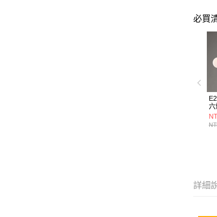
必買
E
六燈
NT
NT
詳細