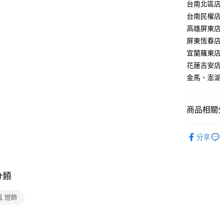
【關於「A
台南北區店：
ATM付款
AFTEE
台南民權店：
便利好安
高雄屏東店：
１．簡單
２．便利
屏東恆春店：
運送方式
３．安心
宜蘭羅東店：
新竹貨運
【「AFT
花蓮吉安店：
每筆NT$1
１．於結帳
金馬、澎湖：
付」結帳
２．訂單
３．收到繳
／ATM／
商品相關分
※ 請注意
絡購買商品
台灣燈飾
先享後付
分享
※ 交易是
半吸頂燈 
是否繳費成
付客戶支
分類
【注意事
１．透過由
風 燈飾
交易，需
求債權轉
２．關於