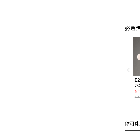
必買
E
六燈
NT
NT
你可能