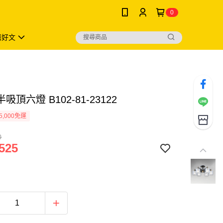
0
薦好文
吸頂六燈 B102-81-23122
5,000免運
0
525