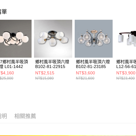
https://aft
３．未成
清單
「AFTE
任。
４．使用「
即時審查
結果請求
５．嚴禁
形，恩沛
動。
27鄉村風半吸頂
鄉村風半吸頂六燈
鄉村風半吸頂六燈
鄉村風半
 L01-1442
B102-81-22915
B102-81-23185
L12-56-6
$4,160
NT$2,515
NT$3,600
NT$3,900
$25,000
NT$15,080
NT$21,600
NT$23,400
說明
相關推薦