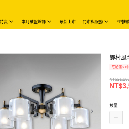
特賣
本月破盤燈飾
最新上市
門市與服務
YP推
鄉村風半
宅配滿NT$
NT$21,15
NT$3,
數量