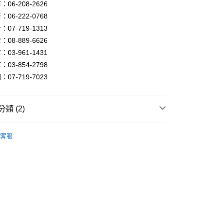
FTEE先享後付」】
06-208-2626
先享後付是「在收到商品之後才付款」的支付方式。 讓您購物簡單
06-222-0768
心！
07-719-1313
：不需註冊會員、不需綁卡、不需儲值。
：只要手機號碼，簡訊認證，即可結帳。
08-889-6626
：先確認商品／服務後，再付款。
03-961-1431
宅配
EE先享後付」結帳流程】
03-854-2798
80，滿NT$5,000(含以上)免運費
方式選擇「AFTEE先享後付」後，將跳轉至「AFTEE先享後
07-719-7023
頁面，進行簡訊認證並確認金額後，即可完成結帳。
成立數日內，您將收到繳費通知簡訊。
費通知簡訊後14天內，點擊此簡訊中的連結，可透過四大超商
網路銀行／等多元方式進行付款，方視為交易完成。
類 (2)
：結帳手續完成當下不需立刻繳費，但若您需要取消訂單，請聯
的店家。未經商家同意取消之訂單仍視為有效，需透過AFTEE
品牌旗艦館
GLM精品燈飾
繳納相關費用。
客服
否成功請以「AFTEE先享後付 」之結帳頁面顯示為準，若有關於
/ 客廳臥室系列
鄉村風半吸頂
功／繳費後需取消欲退款等相關疑問，請聯繫「AFTEE先享後
援中心」
https://netprotections.freshdesk.com/support/home
項】
恩沛科技股份有限公司提供之「AFTEE先享後付」服務完成之
依本服務之必要範圍內提供個人資料，並將交易相關給付款項請
讓予恩沛科技股份有限公司。
個人資料處理事宜，請瀏覽以下網址：