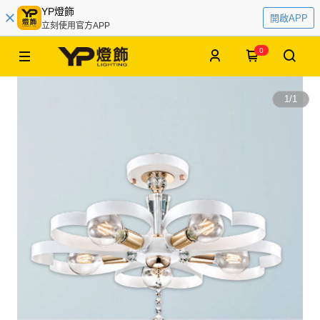
YP燈飾
開啟APP
立刻使用官方APP
0
1
/
1