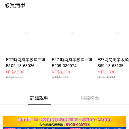
購買商品的店家。未經商家同意取消之訂單仍視為有效，需透過AFTEE先享
必買清單
後付繳納相關費用。
※ 交易是否成功請以「AFTEE先享後付 」之結帳頁面顯示為準，若有關於
是否繳費成功／繳費後需取消欲退款等相關疑問，請聯繫「AFTEE先享後付
客戶支援中心」
https://netprotections.freshdesk.com/support/home
【注意事項】
１．透過由恩沛科技股份有限公司提供之「AFTEE先享後付」服務完成之交
易，需依本服務之必要範圍內提供個人資料，並將交易相關給付款項請求債
權轉讓予恩沛科技股份有限公司。
２．關於個人資料處理事宜，請瀏覽以下網址：
https://aftee.tw/terms/#terms3
E27時尚風半吸頂三燈
E27 時尚風半吸頂四燈
E27時尚風半吸
３．未成年的使用者請事先徵得法定代理人或監護人之同意方可使用
B102-13-63026
B209-030074
B69-13-63135
「AFTEE先享後付」，若未經同意申辦者引起之損失，本公司不負相關責
NT$2,500
NT$3,250
NT$2,330
任。
NT$15,000
NT$19,500
NT$13,990
４．使用「AFTEE先享後付」時，將依據個別帳號之用戶狀況，依本公司即
時審查核予不同之上限額度；若仍有額度不足之情形，本公司將視審查結果
請求用戶進行身份認證。
５．嚴禁一人註冊多個帳號或使用他人資訊註冊。若發現惡意使用之情形，
詳細說明
相關推薦
恩沛科技股份有限公司將有權停止該用戶之使用額度並採取法律行動。