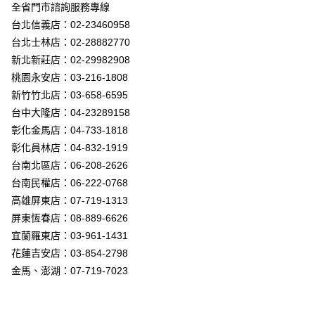
街口支付
全省門市諮詢服務專線
台北信義店：02-23460958
悠遊付
台北士林店：02-28882770
Google Pay
新北新莊店：02-29982908
桃園永安店：03-216-1808
全盈+PAY
新竹竹北店：03-658-6595
AFTEE先享後付
台中大隆店：04-23289158
相關說明
彰化金馬店：04-733-1818
【關於「AFTEE先享後付」】
彰化員林店：04-832-1919
ATM付款
AFTEE先享後付是「在收到商品之後才付款」的支付方式。 讓您購物簡單
台南北區店：06-208-2626
便利好安心！
１．簡單：不需註冊會員、不需綁卡、不需儲值。
台南民權店：06-222-0768
運送方式
２．便利：只要手機號碼，簡訊認證，即可結帳。
高雄屏東店：07-719-1313
３．安心：先確認商品／服務後，再付款。
新竹貨運宅配
屏東恆春店：08-889-6626
每筆NT$180，滿NT$5,000(含以上)免運費
【「AFTEE先享後付」結帳流程】
宜蘭羅東店：03-961-1431
１．於結帳方式選擇「AFTEE先享後付」後，將跳轉至「AFTEE先享後付」
花蓮吉安店：03-854-2798
結帳頁面，進行簡訊認證並確認金額後，即可完成結帳。
２．訂單成立數日內，您將收到繳費通知簡訊。
金馬、澎湖：07-719-7023
３．收到繳費通知簡訊後14天內，點擊此簡訊中的連結，可透過四大超商／
ATM／網路銀行／等多元方式進行付款，方視為交易完成。
※ 請注意：結帳手續完成當下不需立刻繳費，但若您需要取消訂單，請聯絡