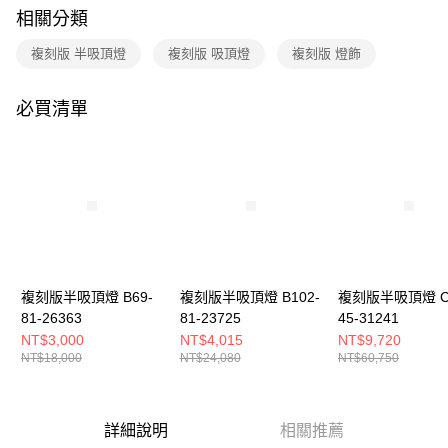
購買商品的店家。未經商家同意取消之訂單仍視為有效，需透過AFTEE先享
相關分類
後付繳納相關費用。
※ 交易是否成功請以「AFTEE先享後付 」之結帳頁面顯示為準，若有關於
複刻版 半吸頂燈
複刻版 吸頂燈
複刻版 燈飾
是否繳費成功／繳費後需取消欲退款等相關疑問，請聯繫「AFTEE先享後付
客戶支援中心」
https://netprotections.freshdesk.com/support/home
必買清單
【注意事項】
１．透過由恩沛科技股份有限公司提供之「AFTEE先享後付」服務完成之交
易，需依本服務之必要範圍內提供個人資料，並將交易相關給付款項請求債
權轉讓予恩沛科技股份有限公司。
２．關於個人資料處理事宜，請瀏覽以下網址：
https://aftee.tw/terms/#terms3
３．未成年的使用者請事先徵得法定代理人或監護人之同意方可使用
「AFTEE先享後付」，若未經同意申辦者引起之損失，本公司不負相關責
任。
４．使用「AFTEE先享後付」時，將依據個別帳號之用戶狀況，依本公司即
時審查核予不同之上限額度；若仍有額度不足之情形，本公司將視審查結果
複刻版半吸頂燈 B69-
複刻版半吸頂燈 B102-
複刻版半吸頂燈 C
請求用戶進行身份認證。
81-26363
81-23725
45-31241
５．嚴禁一人註冊多個帳號或使用他人資訊註冊。若發現惡意使用之情形，
NT$3,000
NT$4,015
NT$9,720
恩沛科技股份有限公司將有權停止該用戶之使用額度並採取法律行動。
NT$18,000
NT$24,080
NT$60,750
詳細說明
相關推薦