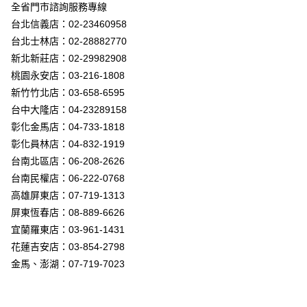
街口支付
全省門市諮詢服務專線
台北信義店：02-23460958
悠遊付
台北士林店：02-28882770
Google Pay
新北新莊店：02-29982908
桃園永安店：03-216-1808
全盈+PAY
新竹竹北店：03-658-6595
AFTEE先享後付
台中大隆店：04-23289158
相關說明
彰化金馬店：04-733-1818
【關於「AFTEE先享後付」】
彰化員林店：04-832-1919
ATM付款
AFTEE先享後付是「在收到商品之後才付款」的支付方式。 讓您購物簡單
台南北區店：06-208-2626
便利好安心！
１．簡單：不需註冊會員、不需綁卡、不需儲值。
台南民權店：06-222-0768
運送方式
２．便利：只要手機號碼，簡訊認證，即可結帳。
高雄屏東店：07-719-1313
３．安心：先確認商品／服務後，再付款。
新竹貨運宅配
屏東恆春店：08-889-6626
每筆NT$180，滿NT$5,000(含以上)免運費
【「AFTEE先享後付」結帳流程】
宜蘭羅東店：03-961-1431
１．於結帳方式選擇「AFTEE先享後付」後，將跳轉至「AFTEE先享後付」
花蓮吉安店：03-854-2798
結帳頁面，進行簡訊認證並確認金額後，即可完成結帳。
２．訂單成立數日內，您將收到繳費通知簡訊。
金馬、澎湖：07-719-7023
３．收到繳費通知簡訊後14天內，點擊此簡訊中的連結，可透過四大超商／
ATM／網路銀行／等多元方式進行付款，方視為交易完成。
※ 請注意：結帳手續完成當下不需立刻繳費，但若您需要取消訂單，請聯絡