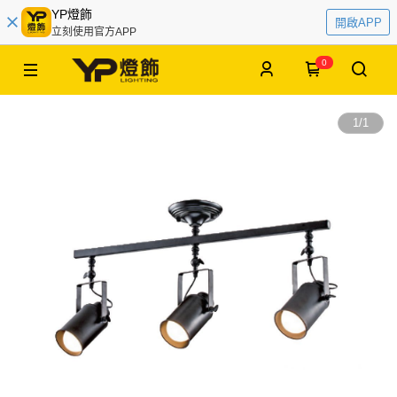
YP燈飾
開啟APP
立刻使用官方APP
0
1
/
1