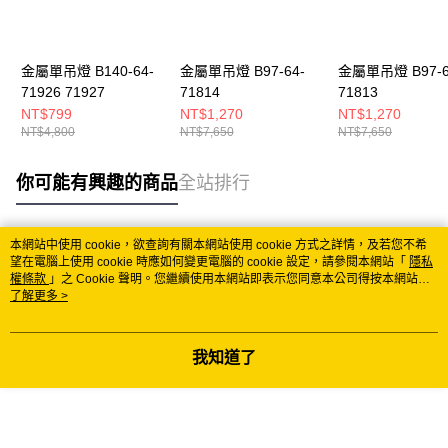
金屬單吊燈 B140-64-
金屬單吊燈 B97-64-
金屬單吊燈 B97-6
71926 71927
71814
71813
NT$799
NT$1,270
NT$1,270
NT$4,800
NT$7,650
NT$7,650
你可能有興趣的商品
全站排行
本網站中使用 cookie，欲查詢有關本網站使用 cookie 方式之詳情，及若您不希
熱門標籤
望在電腦上使用 cookie 時應如何變更電腦的 cookie 設定，請參閱本網站「
隱私
權條款
」之 Cookie 聲明。您繼續使用本網站即表示您同意本公司得按本網站使
用條款之 Cookie 聲明使用 cookie。
了解更多 >
我知道了