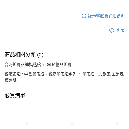
顯示電腦版詳細說明
客服
商品相關分類 (2)
台灣燈飾品牌旗艦館
GLM精品燈飾
餐廳吊燈 / 中島餐吊燈、餐廳單吊燈系列
單吊燈．北歐風 工業風
複刻版
必買清單