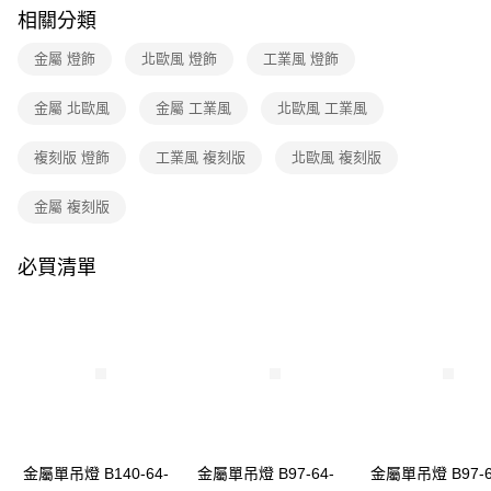
購買商品的店家。未經商家同意取消之訂單仍視為有效，需透過AFTEE先享
相關分類
後付繳納相關費用。
※ 交易是否成功請以「AFTEE先享後付 」之結帳頁面顯示為準，若有關於
金屬 燈飾
北歐風 燈飾
工業風 燈飾
是否繳費成功／繳費後需取消欲退款等相關疑問，請聯繫「AFTEE先享後付
客戶支援中心」
https://netprotections.freshdesk.com/support/home
金屬 北歐風
金屬 工業風
北歐風 工業風
【注意事項】
１．透過由恩沛科技股份有限公司提供之「AFTEE先享後付」服務完成之交
複刻版 燈飾
工業風 複刻版
北歐風 複刻版
易，需依本服務之必要範圍內提供個人資料，並將交易相關給付款項請求債
權轉讓予恩沛科技股份有限公司。
２．關於個人資料處理事宜，請瀏覽以下網址：
金屬 複刻版
https://aftee.tw/terms/#terms3
３．未成年的使用者請事先徵得法定代理人或監護人之同意方可使用
「AFTEE先享後付」，若未經同意申辦者引起之損失，本公司不負相關責
必買清單
任。
４．使用「AFTEE先享後付」時，將依據個別帳號之用戶狀況，依本公司即
時審查核予不同之上限額度；若仍有額度不足之情形，本公司將視審查結果
請求用戶進行身份認證。
５．嚴禁一人註冊多個帳號或使用他人資訊註冊。若發現惡意使用之情形，
恩沛科技股份有限公司將有權停止該用戶之使用額度並採取法律行動。
金屬單吊燈 B140-64-
金屬單吊燈 B97-64-
金屬單吊燈 B97-6