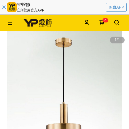
YP燈飾
開啟APP
立刻使用官方APP
0
1
/
1