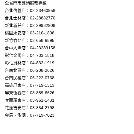
街口支付
全省門市諮詢服務專線
台北信義店：02-23460958
悠遊付
台北士林店：02-28882770
Google Pay
新北新莊店：02-29982908
桃園永安店：03-216-1808
全盈+PAY
新竹竹北店：03-658-6595
AFTEE先享後付
台中大隆店：04-23289158
相關說明
彰化金馬店：04-733-1818
【關於「AFTEE先享後付」】
彰化員林店：04-832-1919
ATM付款
AFTEE先享後付是「在收到商品之後才付款」的支付方式。 讓您購物簡單
台南北區店：06-208-2626
便利好安心！
１．簡單：不需註冊會員、不需綁卡、不需儲值。
台南民權店：06-222-0768
運送方式
２．便利：只要手機號碼，簡訊認證，即可結帳。
高雄屏東店：07-719-1313
３．安心：先確認商品／服務後，再付款。
新竹貨運宅配
屏東恆春店：08-889-6626
每筆NT$180，滿NT$5,000(含以上)免運費
【「AFTEE先享後付」結帳流程】
宜蘭羅東店：03-961-1431
１．於結帳方式選擇「AFTEE先享後付」後，將跳轉至「AFTEE先享後付」
花蓮吉安店：03-854-2798
結帳頁面，進行簡訊認證並確認金額後，即可完成結帳。
２．訂單成立數日內，您將收到繳費通知簡訊。
金馬、澎湖：07-719-7023
３．收到繳費通知簡訊後14天內，點擊此簡訊中的連結，可透過四大超商／
ATM／網路銀行／等多元方式進行付款，方視為交易完成。
※ 請注意：結帳手續完成當下不需立刻繳費，但若您需要取消訂單，請聯絡