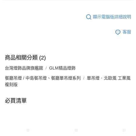
顯示電腦版詳細說明
客服
商品相關分類 (2)
台灣燈飾品牌旗艦館
GLM精品燈飾
餐廳吊燈 / 中島餐吊燈、餐廳單吊燈系列
單吊燈．北歐風 工業風
複刻版
必買清單