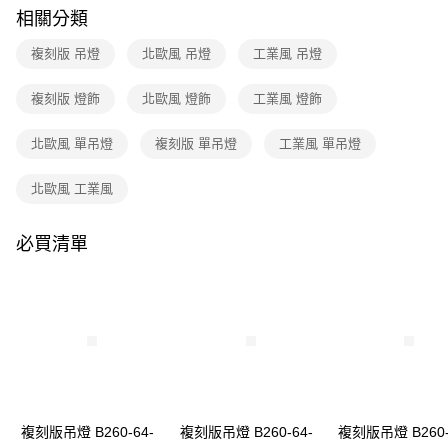
購買商品的店家。未經商家同意取消之訂單仍視為有效，需透過AFTEE先享
相關分類
後付繳納相關費用。
※ 交易是否成功請以「AFTEE先享後付 」之結帳頁面顯示為準，若有關於
複刻版 吊燈
北歐風 吊燈
工業風 吊燈
是否繳費成功／繳費後需取消欲退款等相關疑問，請聯繫「AFTEE先享後付
客戶支援中心」
https://netprotections.freshdesk.com/support/home
複刻版 燈飾
北歐風 燈飾
工業風 燈飾
【注意事項】
１．透過由恩沛科技股份有限公司提供之「AFTEE先享後付」服務完成之交
北歐風 單吊燈
複刻版 單吊燈
工業風 單吊燈
易，需依本服務之必要範圍內提供個人資料，並將交易相關給付款項請求債
權轉讓予恩沛科技股份有限公司。
２．關於個人資料處理事宜，請瀏覽以下網址：
北歐風 工業風
https://aftee.tw/terms/#terms3
３．未成年的使用者請事先徵得法定代理人或監護人之同意方可使用
「AFTEE先享後付」，若未經同意申辦者引起之損失，本公司不負相關責
必買清單
任。
４．使用「AFTEE先享後付」時，將依據個別帳號之用戶狀況，依本公司即
時審查核予不同之上限額度；若仍有額度不足之情形，本公司將視審查結果
請求用戶進行身份認證。
５．嚴禁一人註冊多個帳號或使用他人資訊註冊。若發現惡意使用之情形，
恩沛科技股份有限公司將有權停止該用戶之使用額度並採取法律行動。
複刻版吊燈 B260-64-
複刻版吊燈 B260-64-
複刻版吊燈 B260-