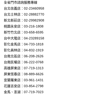
街口支付
全省門市諮詢服務專線
台北信義店：02-23460958
悠遊付
台北士林店：02-28882770
Google Pay
新北新莊店：02-29982908
桃園永安店：03-216-1808
全盈+PAY
新竹竹北店：03-658-6595
AFTEE先享後付
台中大隆店：04-23289158
相關說明
彰化金馬店：04-733-1818
【關於「AFTEE先享後付」】
彰化員林店：04-832-1919
ATM付款
AFTEE先享後付是「在收到商品之後才付款」的支付方式。 讓您購物簡單
台南北區店：06-208-2626
便利好安心！
１．簡單：不需註冊會員、不需綁卡、不需儲值。
台南民權店：06-222-0768
運送方式
２．便利：只要手機號碼，簡訊認證，即可結帳。
高雄屏東店：07-719-1313
３．安心：先確認商品／服務後，再付款。
新竹貨運宅配
屏東恆春店：08-889-6626
每筆NT$180，滿NT$5,000(含以上)免運費
【「AFTEE先享後付」結帳流程】
宜蘭羅東店：03-961-1431
１．於結帳方式選擇「AFTEE先享後付」後，將跳轉至「AFTEE先享後付」
花蓮吉安店：03-854-2798
結帳頁面，進行簡訊認證並確認金額後，即可完成結帳。
２．訂單成立數日內，您將收到繳費通知簡訊。
金馬、澎湖：07-719-7023
３．收到繳費通知簡訊後14天內，點擊此簡訊中的連結，可透過四大超商／
ATM／網路銀行／等多元方式進行付款，方視為交易完成。
※ 請注意：結帳手續完成當下不需立刻繳費，但若您需要取消訂單，請聯絡