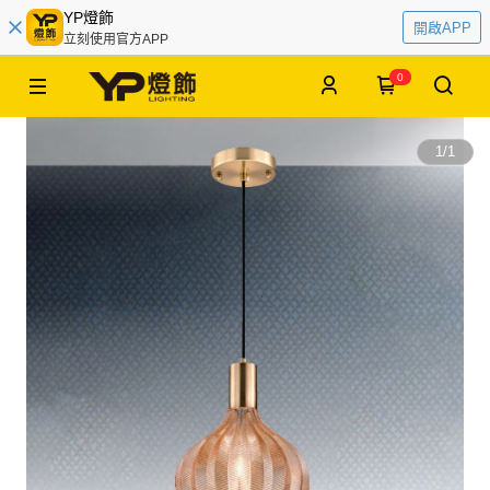
YP燈飾
開啟APP
立刻使用官方APP
0
1
/
1