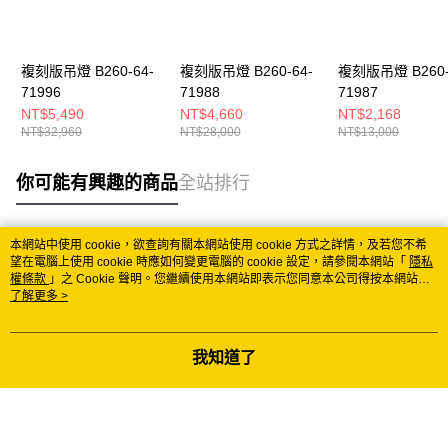
複刻版吊燈 B260-64-
複刻版吊燈 B260-64-
複刻版吊燈 B260-
71996
71988
71987
NT$5,490
NT$4,660
NT$2,168
NT$32,960
NT$28,000
NT$13,000
你可能有興趣的商品
全站排行
本網站中使用 cookie，欲查詢有關本網站使用 cookie 方式之詳情，及若您不希
熱門標籤
望在電腦上使用 cookie 時應如何變更電腦的 cookie 設定，請參閱本網站「
隱私
權條款
」之 Cookie 聲明。您繼續使用本網站即表示您同意本公司得按本網站使
用條款之 Cookie 聲明使用 cookie。
了解更多 >
我知道了