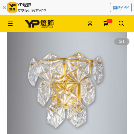
YP燈飾
開啟APP
立刻使用官方APP
0
1
/
1