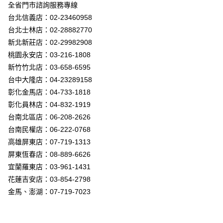
街口支付
全省門市諮詢服務專線
台北信義店：02-23460958
悠遊付
台北士林店：02-28882770
Google Pay
新北新莊店：02-29982908
桃園永安店：03-216-1808
全盈+PAY
新竹竹北店：03-658-6595
AFTEE先享後付
台中大隆店：04-23289158
相關說明
彰化金馬店：04-733-1818
【關於「AFTEE先享後付」】
彰化員林店：04-832-1919
ATM付款
AFTEE先享後付是「在收到商品之後才付款」的支付方式。 讓您購物簡單
台南北區店：06-208-2626
便利好安心！
１．簡單：不需註冊會員、不需綁卡、不需儲值。
台南民權店：06-222-0768
運送方式
２．便利：只要手機號碼，簡訊認證，即可結帳。
高雄屏東店：07-719-1313
３．安心：先確認商品／服務後，再付款。
新竹貨運宅配
屏東恆春店：08-889-6626
每筆NT$180，滿NT$5,000(含以上)免運費
【「AFTEE先享後付」結帳流程】
宜蘭羅東店：03-961-1431
１．於結帳方式選擇「AFTEE先享後付」後，將跳轉至「AFTEE先享後付」
花蓮吉安店：03-854-2798
結帳頁面，進行簡訊認證並確認金額後，即可完成結帳。
２．訂單成立數日內，您將收到繳費通知簡訊。
金馬、澎湖：07-719-7023
３．收到繳費通知簡訊後14天內，點擊此簡訊中的連結，可透過四大超商／
ATM／網路銀行／等多元方式進行付款，方視為交易完成。
※ 請注意：結帳手續完成當下不需立刻繳費，但若您需要取消訂單，請聯絡