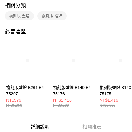
購買商品的店家。未經商家同意取消之訂單仍視為有效，需透過AFTEE先享
相關分類
後付繳納相關費用。
※ 交易是否成功請以「AFTEE先享後付 」之結帳頁面顯示為準，若有關於
複刻版 壁燈
複刻版 燈飾
是否繳費成功／繳費後需取消欲退款等相關疑問，請聯繫「AFTEE先享後付
客戶支援中心」
https://netprotections.freshdesk.com/support/home
必買清單
【注意事項】
１．透過由恩沛科技股份有限公司提供之「AFTEE先享後付」服務完成之交
易，需依本服務之必要範圍內提供個人資料，並將交易相關給付款項請求債
權轉讓予恩沛科技股份有限公司。
２．關於個人資料處理事宜，請瀏覽以下網址：
https://aftee.tw/terms/#terms3
３．未成年的使用者請事先徵得法定代理人或監護人之同意方可使用
「AFTEE先享後付」，若未經同意申辦者引起之損失，本公司不負相關責
任。
４．使用「AFTEE先享後付」時，將依據個別帳號之用戶狀況，依本公司即
時審查核予不同之上限額度；若仍有額度不足之情形，本公司將視審查結果
複刻版壁燈 B261-64-
複刻版壁燈 B140-64-
複刻版壁燈 B140-
請求用戶進行身份認證。
75207
75176
75175
５．嚴禁一人註冊多個帳號或使用他人資訊註冊。若發現惡意使用之情形，
NT$976
NT$1,416
NT$1,416
恩沛科技股份有限公司將有權停止該用戶之使用額度並採取法律行動。
NT$5,850
NT$8,500
NT$8,500
詳細說明
相關推薦