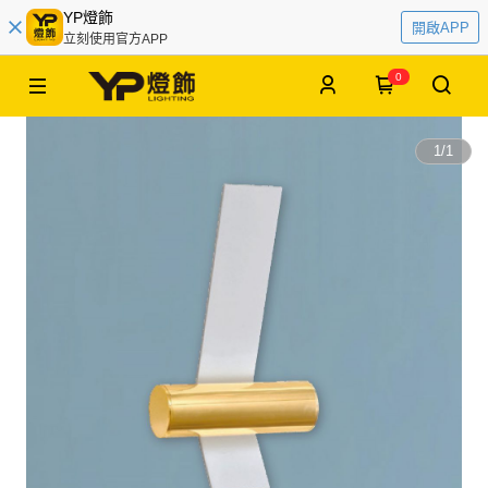
YP燈飾
開啟APP
立刻使用官方APP
0
1
/
1