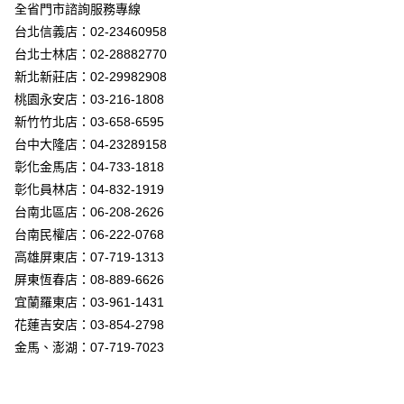
街口支付
全省門市諮詢服務專線
台北信義店：02-23460958
悠遊付
台北士林店：02-28882770
Google Pay
新北新莊店：02-29982908
桃園永安店：03-216-1808
全盈+PAY
新竹竹北店：03-658-6595
AFTEE先享後付
台中大隆店：04-23289158
相關說明
彰化金馬店：04-733-1818
【關於「AFTEE先享後付」】
彰化員林店：04-832-1919
ATM付款
AFTEE先享後付是「在收到商品之後才付款」的支付方式。 讓您購物簡單
台南北區店：06-208-2626
便利好安心！
１．簡單：不需註冊會員、不需綁卡、不需儲值。
台南民權店：06-222-0768
運送方式
２．便利：只要手機號碼，簡訊認證，即可結帳。
高雄屏東店：07-719-1313
３．安心：先確認商品／服務後，再付款。
新竹貨運宅配
屏東恆春店：08-889-6626
每筆NT$180，滿NT$5,000(含以上)免運費
【「AFTEE先享後付」結帳流程】
宜蘭羅東店：03-961-1431
１．於結帳方式選擇「AFTEE先享後付」後，將跳轉至「AFTEE先享後付」
花蓮吉安店：03-854-2798
結帳頁面，進行簡訊認證並確認金額後，即可完成結帳。
２．訂單成立數日內，您將收到繳費通知簡訊。
金馬、澎湖：07-719-7023
３．收到繳費通知簡訊後14天內，點擊此簡訊中的連結，可透過四大超商／
ATM／網路銀行／等多元方式進行付款，方視為交易完成。
※ 請注意：結帳手續完成當下不需立刻繳費，但若您需要取消訂單，請聯絡