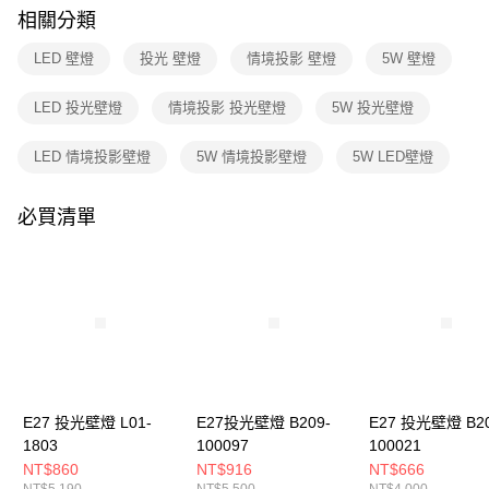
購買商品的店家。未經商家同意取消之訂單仍視為有效，需透過AFTEE先享
相關分類
後付繳納相關費用。
※ 交易是否成功請以「AFTEE先享後付 」之結帳頁面顯示為準，若有關於
LED 壁燈
投光 壁燈
情境投影 壁燈
5W 壁燈
是否繳費成功／繳費後需取消欲退款等相關疑問，請聯繫「AFTEE先享後付
客戶支援中心」
https://netprotections.freshdesk.com/support/home
LED 投光壁燈
情境投影 投光壁燈
5W 投光壁燈
【注意事項】
１．透過由恩沛科技股份有限公司提供之「AFTEE先享後付」服務完成之交
LED 情境投影壁燈
5W 情境投影壁燈
5W LED壁燈
易，需依本服務之必要範圍內提供個人資料，並將交易相關給付款項請求債
權轉讓予恩沛科技股份有限公司。
２．關於個人資料處理事宜，請瀏覽以下網址：
必買清單
https://aftee.tw/terms/#terms3
３．未成年的使用者請事先徵得法定代理人或監護人之同意方可使用
「AFTEE先享後付」，若未經同意申辦者引起之損失，本公司不負相關責
任。
４．使用「AFTEE先享後付」時，將依據個別帳號之用戶狀況，依本公司即
時審查核予不同之上限額度；若仍有額度不足之情形，本公司將視審查結果
請求用戶進行身份認證。
５．嚴禁一人註冊多個帳號或使用他人資訊註冊。若發現惡意使用之情形，
恩沛科技股份有限公司將有權停止該用戶之使用額度並採取法律行動。
E27 投光壁燈 L01-
E27投光壁燈 B209-
E27 投光壁燈 B20
1803
100097
100021
NT$860
NT$916
NT$666
NT$5,190
NT$5,500
NT$4,000