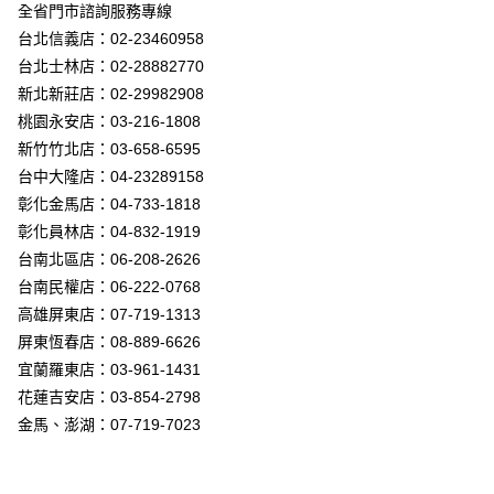
街口支付
全省門市諮詢服務專線
台北信義店：02-23460958
悠遊付
台北士林店：02-28882770
Google Pay
新北新莊店：02-29982908
桃園永安店：03-216-1808
全盈+PAY
新竹竹北店：03-658-6595
AFTEE先享後付
台中大隆店：04-23289158
相關說明
彰化金馬店：04-733-1818
【關於「AFTEE先享後付」】
彰化員林店：04-832-1919
ATM付款
AFTEE先享後付是「在收到商品之後才付款」的支付方式。 讓您購物簡單
台南北區店：06-208-2626
便利好安心！
１．簡單：不需註冊會員、不需綁卡、不需儲值。
台南民權店：06-222-0768
運送方式
２．便利：只要手機號碼，簡訊認證，即可結帳。
高雄屏東店：07-719-1313
３．安心：先確認商品／服務後，再付款。
新竹貨運宅配
屏東恆春店：08-889-6626
每筆NT$180，滿NT$5,000(含以上)免運費
【「AFTEE先享後付」結帳流程】
宜蘭羅東店：03-961-1431
１．於結帳方式選擇「AFTEE先享後付」後，將跳轉至「AFTEE先享後付」
花蓮吉安店：03-854-2798
結帳頁面，進行簡訊認證並確認金額後，即可完成結帳。
２．訂單成立數日內，您將收到繳費通知簡訊。
金馬、澎湖：07-719-7023
３．收到繳費通知簡訊後14天內，點擊此簡訊中的連結，可透過四大超商／
ATM／網路銀行／等多元方式進行付款，方視為交易完成。
※ 請注意：結帳手續完成當下不需立刻繳費，但若您需要取消訂單，請聯絡