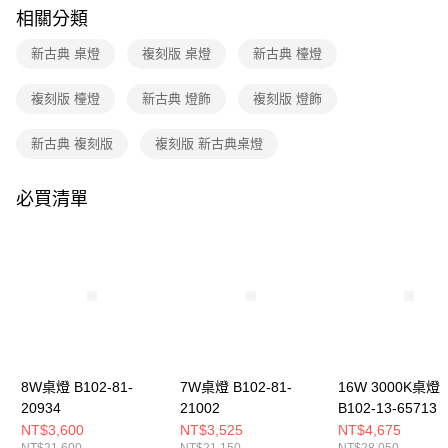
購買商品的店家。未經商家同意取消之訂單仍視為有效，需透過AFTEE先享
相關分類
後付繳納相關費用。
※ 交易是否成功請以「AFTEE先享後付 」之結帳頁面顯示為準，若有關於
新古典 桌燈
複刻版 桌燈
新古典 檯燈
是否繳費成功／繳費後需取消欲退款等相關疑問，請聯繫「AFTEE先享後付
客戶支援中心」
https://netprotections.freshdesk.com/support/home
複刻版 檯燈
新古典 燈飾
複刻版 燈飾
【注意事項】
１．透過由恩沛科技股份有限公司提供之「AFTEE先享後付」服務完成之交
新古典 複刻版
複刻版 新古典桌燈
易，需依本服務之必要範圍內提供個人資料，並將交易相關給付款項請求債
權轉讓予恩沛科技股份有限公司。
２．關於個人資料處理事宜，請瀏覽以下網址：
必買清單
https://aftee.tw/terms/#terms3
３．未成年的使用者請事先徵得法定代理人或監護人之同意方可使用
「AFTEE先享後付」，若未經同意申辦者引起之損失，本公司不負相關責
任。
４．使用「AFTEE先享後付」時，將依據個別帳號之用戶狀況，依本公司即
時審查核予不同之上限額度；若仍有額度不足之情形，本公司將視審查結果
請求用戶進行身份認證。
５．嚴禁一人註冊多個帳號或使用他人資訊註冊。若發現惡意使用之情形，
恩沛科技股份有限公司將有權停止該用戶之使用額度並採取法律行動。
8W桌燈 B102-81-
7W桌燈 B102-81-
16W 3000K桌燈
20934
21002
B102-13-65713
NT$3,600
NT$3,525
NT$4,675
NT$21,600
NT$21,150
NT$28,050