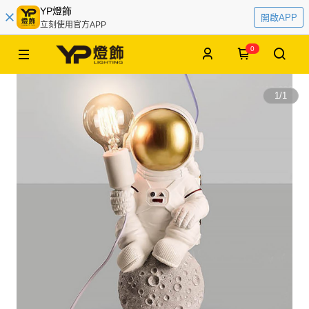
YP燈飾
開啟APP
立刻使用官方APP
0
1
/
1