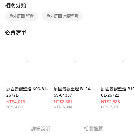
購買商品的店家。未經商家同意取消之訂單仍視為有效，需透過AFTEE先享
相關分類
後付繳納相關費用。
※ 交易是否成功請以「AFTEE先享後付 」之結帳頁面顯示為準，若有關於
戶外庭園 壁燈
戶外庭園 景觀壁燈
是否繳費成功／繳費後需取消欲退款等相關疑問，請聯繫「AFTEE先享後付
客戶支援中心」
https://netprotections.freshdesk.com/support/home
必買清單
【注意事項】
１．透過由恩沛科技股份有限公司提供之「AFTEE先享後付」服務完成之交
易，需依本服務之必要範圍內提供個人資料，並將交易相關給付款項請求債
權轉讓予恩沛科技股份有限公司。
２．關於個人資料處理事宜，請瀏覽以下網址：
https://aftee.tw/terms/#terms3
３．未成年的使用者請事先徵得法定代理人或監護人之同意方可使用
「AFTEE先享後付」，若未經同意申辦者引起之損失，本公司不負相關責
任。
４．使用「AFTEE先享後付」時，將依據個別帳號之用戶狀況，依本公司即
時審查核予不同之上限額度；若仍有額度不足之情形，本公司將視審查結果
庭園景觀壁燈 K06-81-
庭園景觀壁燈 B124-
庭園景觀壁燈 B10
請求用戶進行身份認證。
2677B
59-84337
81-26722
５．嚴禁一人註冊多個帳號或使用他人資訊註冊。若發現惡意使用之情形，
NT$4,015
NT$2,667
NT$2,888
恩沛科技股份有限公司將有權停止該用戶之使用額度並採取法律行動。
NT$24,080
NT$16,000
NT$17,330
詳細說明
相關推薦