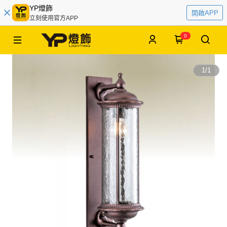
YP燈飾
開啟APP
立刻使用官方APP
0
1
/
1