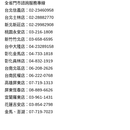
街口支付
全省門市諮詢服務專線
台北信義店：02-23460958
悠遊付
台北士林店：02-28882770
Google Pay
新北新莊店：02-29982908
桃園永安店：03-216-1808
全盈+PAY
新竹竹北店：03-658-6595
AFTEE先享後付
台中大隆店：04-23289158
相關說明
彰化金馬店：04-733-1818
【關於「AFTEE先享後付」】
彰化員林店：04-832-1919
ATM付款
AFTEE先享後付是「在收到商品之後才付款」的支付方式。 讓您購物簡單
台南北區店：06-208-2626
便利好安心！
１．簡單：不需註冊會員、不需綁卡、不需儲值。
台南民權店：06-222-0768
運送方式
２．便利：只要手機號碼，簡訊認證，即可結帳。
高雄屏東店：07-719-1313
３．安心：先確認商品／服務後，再付款。
新竹貨運宅配
屏東恆春店：08-889-6626
每筆NT$180，滿NT$5,000(含以上)免運費
【「AFTEE先享後付」結帳流程】
宜蘭羅東店：03-961-1431
１．於結帳方式選擇「AFTEE先享後付」後，將跳轉至「AFTEE先享後付」
花蓮吉安店：03-854-2798
結帳頁面，進行簡訊認證並確認金額後，即可完成結帳。
２．訂單成立數日內，您將收到繳費通知簡訊。
金馬、澎湖：07-719-7023
３．收到繳費通知簡訊後14天內，點擊此簡訊中的連結，可透過四大超商／
ATM／網路銀行／等多元方式進行付款，方視為交易完成。
※ 請注意：結帳手續完成當下不需立刻繳費，但若您需要取消訂單，請聯絡